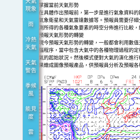
天氣
掌握當前天氣形勢
現象
在具體作出預報前，第一步是進行氣象資料的
氣象衛星和天氣雷達數據等。預報員需要仔細
雨
測所得的各種氣象要素的時空分佈進行比較，
預報天氣形勢的轉變
冷熱
現今預報天氣形勢的轉變，一般都會利用數值
天氣
腦程序，當中包含大氣中的各種物理過程的定
氣的起始狀況。然後模式便對大氣的演化進行
天氣
果繪成圖像預報產品，供預報員分析及預報各
警告
季候
風
能見
度
雲