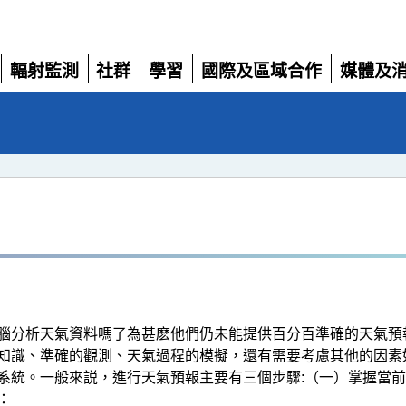
輻射監測
社群
學習
國際及區域合作
媒體及
展
展
展
展
展
開
開
開
開
開
腦分析天氣資料嗎了為甚麽他們仍未能提供百分百準確的天氣預
知識、準確的觀測、天氣過程的模擬，還有需要考慮其他的因素
系統。一般來説，進行天氣預報主要有三個步驟:（一）掌握當
：