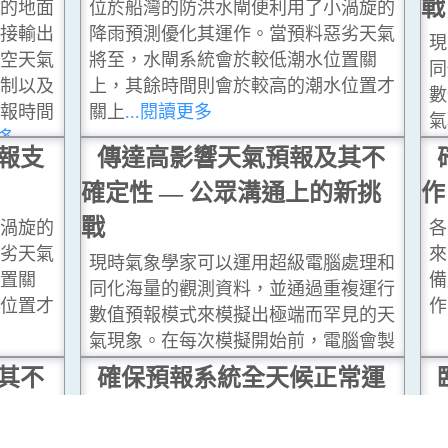
戰
天的地面
位於船灣的防洪水閘便利用了小渦旋的
直接輸出
降雨預測優化其運作。當預料惡劣天氣
現
高空天氣
將至，水閘系統會於較低潮水位置關
同
限制以及
上，其餘時間則會於較高的潮水位置才
數
預報時間
關上
...閱讀更多
氣
更多
作
報支
傳達高影響天氣預報及其不
條
確定性 — 公眾溝通上的新挑
作
報
戰
小渦旋的
各
惡劣天氣
來
現時氣象學家可以運用超級電腦處理和
位置關
備
同化海量的觀測資料，並通過重複運行
水位置才
作
數值預報模式來模擬出極端而罕見的天
氣現象。在每次模擬開始前，電腦會製
作與天氣現況分析略為不同的多個初始
其不
確保預報系統全天候正常運
條件，繼而模擬出各種可能會出現的預
新挑
作
「
報情景。
...閱讀更多
析
各關鍵設備均設備用元件，即使意外到