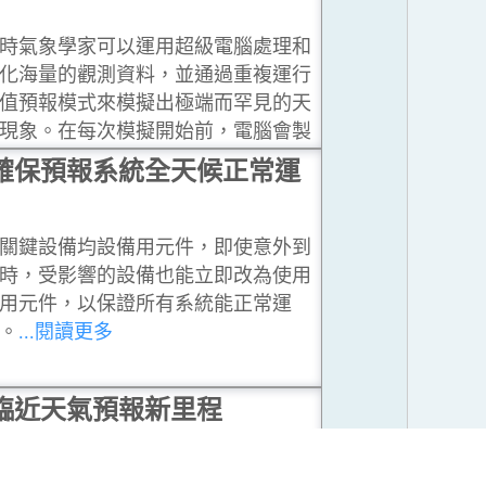
時氣象學家可以運用超級電腦處理和
化海量的觀測資料，並通過重複運行
值預報模式來模擬出極端而罕見的天
現象。在每次模擬開始前，電腦會製
與天氣現況分析略為不同的多個初始
確保預報系統全天候正常運
件，繼而模擬出各種可能會出現的預
情景。
...閱讀更多
關鍵設備均設備用元件，即使意外到
時，受影響的設備也能立即改為使用
用元件，以保證所有系統能正常運
。
...閱讀更多
臨近天氣預報新里程
小渦旋臨近預報系統」，通過快速分
雷達回波移動、降雨分佈、並外推雷