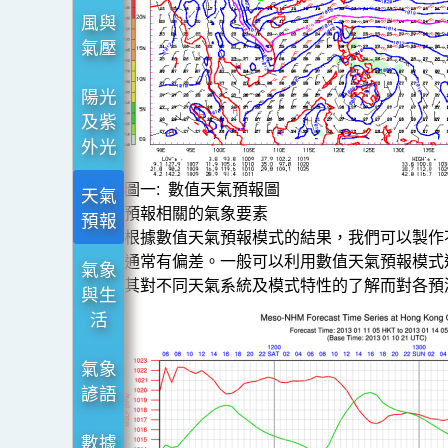
風與
氣壓
陽光
及紫
外光
圖一: 數值天氣預報圖
天氣
預報相關的氣象要素
預報
根據數值天氣預報模式的結果，我們可以製作
通常有偏差。一般可以利用數值天氣預報模式
氣象
其對不同天氣系統及模式特性的了解而對各預
與生
活
氣象
諺語
數據