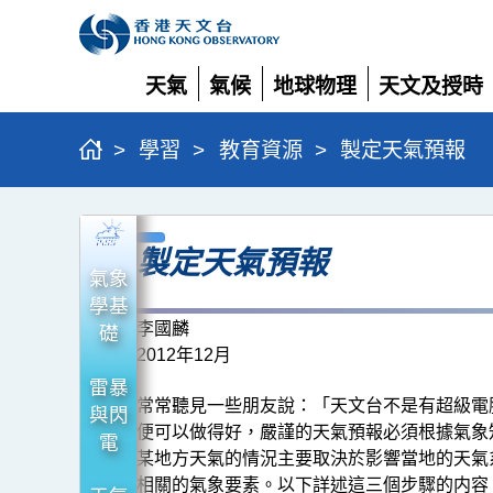
天氣
氣候
地球物理
天文及授時
展
展
展
展
開
開
開
開
>
學習
>
教育資源
>
製定天氣預報
製
製定天氣預報
定
氣象
天
學基
氣
李國麟
礎
2012年12月
預
雷暴
報
常常聽見一些朋友說：「天文台不是有超級電
與閃
便可以做得好，嚴謹的天氣預報必須根據氣象
電
某地方天氣的情況主要取決於影響當地的天氣
相關的氣象要素。以下詳述這三個步驟的内容