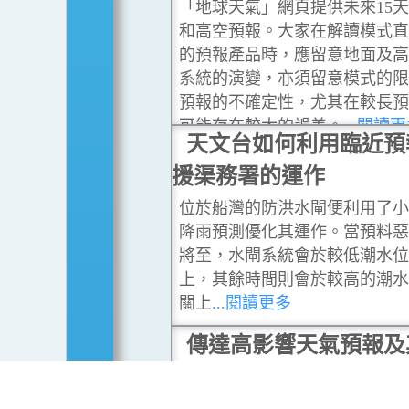
「地球天氣」網頁提供未來15
和高空預報。大家在解讀模式
的預報產品時，應留意地面及
系統的演變，亦須留意模式的
預報的不確定性，尤其在較長
可能存在較大的誤差。
...閱讀
天文台如何利用臨近預
援渠務署的運作
位於船灣的防洪水閘便利用了
降雨預測優化其運作。當預料
將至，水閘系統會於較低潮水
上，其餘時間則會於較高的潮
關上
...閱讀更多
傳達高影響天氣預報及
確定性 — 公眾溝通上的
戰