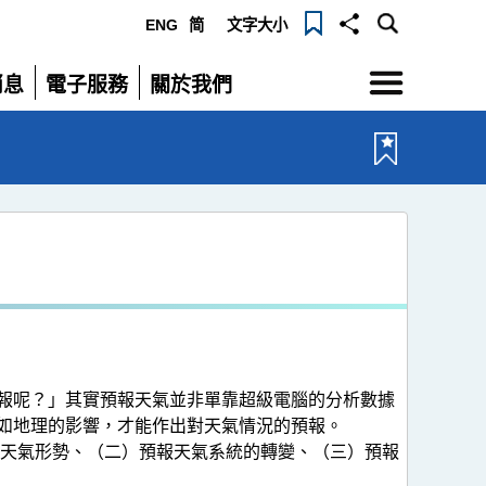
ENG
简
文字大小
選
消息
電子服務
關於我們
單
展
展
開
開
報呢？」其實預報天氣並非單靠超級電腦的分析數據
如地理的影響，才能作出對天氣情況的預報。
前天氣形勢、（二）預報天氣系統的轉變、（三）預報