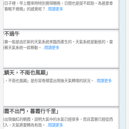
天的日子裡，早上醒來時特別覺得睏倦，日間也是提不起勁。為甚麼會
種「春眠不覺曉」的感覺呢？
...閱讀更多
雷不過午
的雷暴一般是由於新的天氣系統來臨而產生的。天氣系統是動態的，雷
伴隨著天氣系統一起移動。
...閱讀更多
魚鱗天，不雨也風顛」
鱗天，不雨也風顛」是形容卷積雲出現後天氣轉壞的狀況。
...閱讀更多
朝霞不出門，暮霞行千里」
前後出現偏紅的朝霞，說明大氣中的水氣已經很多，而且雲層已經從西
始侵入，天氣將要轉為有雨。
...閱讀更多