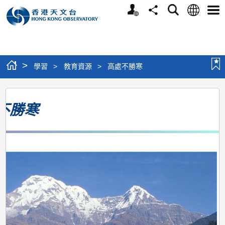
個
語
搜
分
選
人
言
尋
享
單
版
網
站
>
學習
>
教育資源
>
高處不勝寒
高
不勝寒
處
不
勝
寒