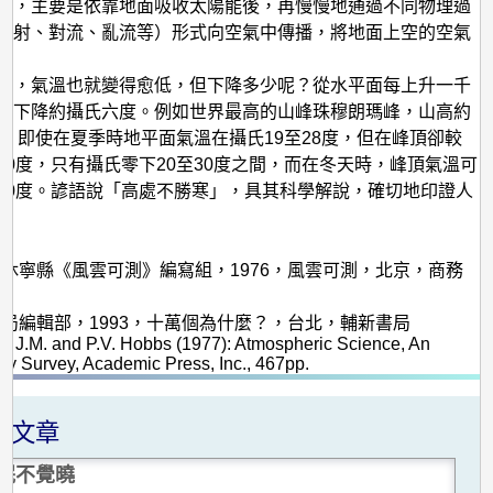
高，主要是依靠地面吸收太陽能後，再慢慢地通過不同物理過
輻射、對流、亂流等）形式向空氣中傳播，將地面上空的空氣
走，氣溫也就變得愈低，但下降多少呢？從水平面每上升一千
就下降約攝氏六度。例如世界最高的山峰珠穆朗瑪峰，山高約
多米，即使在夏季時地平面氣溫在攝氏19至28度，但在峰頂卻較
50度，只有攝氏零下20至30度之間，而在冬天時，峰頂氣溫可
50度。諺語說「高處不勝寒」，具其科學解說，確切地印證人
。
：
安徽省休寧縣《風雲可測》編寫組，1976，風雲可測，北京，商務
陽明書局編輯部，1993，十萬個為什麼？，台北，輔新書局
ce J.M. and P.V. Hobbs (1977): Atmospheric Science, An
ory Survey, Academic Press, Inc., 467pp.
關文章
眠不覺曉