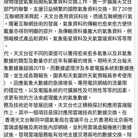
氣
地球物理暨氣象局開拓氣象資料交換工作，進一步擴展天文台
象部門的聯繫，支援日益頻繁的國際氣象資料交換。到了20世
服
代，互聯網逐漸興起，天文台善用資訊科技，透過互聯網進行氣
務
換。隨著互聯網技術的發展，氣象資料的傳輸也愈來愈方便快
的
承載量亦得到明顯的提升，為傳輸資料量龐大的氣象資料，例
應
氣預報模式產品和資料、氣象衛星資料及天氣雷達資料等等帶
益。
用
時代，天文台從不同的渠道可以獲得愈來愈多氣象以及非氣象
而數據的類型及數量亦於近年有顯著的增長。現時天文台每天
氣象數據量超過20TB，而數據處理涉及多套電腦系統對數據進
處理，並生成各類報告、圖表和天氣圖供天氣預報員參考使用
二）。因應氣象大數據的急速增長、專用電訊網絡的流量限
網的穩定性，以及電腦系統的可擴展性及可用性等等的因素，
尋求更有效的方法來處理龐大的氣象數據。
服務及技術近年發展迅速，天文台也正積極探討和應用雲端服
運作上，其中一個項目是探討應用雲端技術於數據交換。在
年底，香港天文台聯同中國氣象局在雲端平台上於香港和北京兩地
了雲端虛擬機及高效能內部網絡，並利用雲端虛擬機進行數據
測試後，發現雲端服務能有效地支援京港兩地的數據交換。除