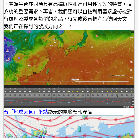
外，雲端平台亦同時具有高擴展性和高可用性等等的特質，這
務系統的重要需求。再者，我們更可以直接利用雲端虛擬機對
進行處理及製成各類型的產品，待完成後再把產品傳回天文
是我們正在探討的發展方向之一。
文台「地球天氣」網站
顯示的電腦預報產品