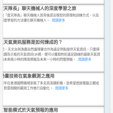
度天隊長」聊天機械人的深度學習之旅
淺述「度天隊長」聊天機械人其背後語言模型的原理和訓練方式，以及
以深度學習的方法優化聊天機械人。
...閱讀更多
足天氣資訊服務是如何煉成的？
20年初，天文台與漁農自然護理署合作為遠足熱點提供天氣資訊，只要掃
野公園告示板的天氣資訊QR碼，便可以獲取附近遠足路線的最新天氣資
包括未來兩小時的降雨預報及未來一小時的閃電預報。
...閱讀更多
D動畫技術在氣象觀測之應用
台近年在香港國際機場安裝了多支高清攝影機，並希望透過電腦立體成
術，對雲相關的觀測工作進行自動化。
...閱讀更多
工智能模式於天氣預報的應用