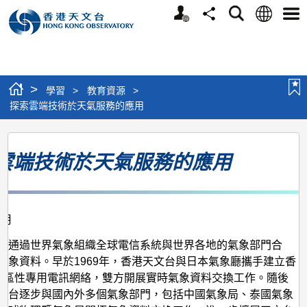
個
語
搜
分
選
人
言
尋
享
單
版
網
站
>
學習
>
教育資源
>
探索雲端技術於天氣服務的應用
探
雲端技術於天氣服務的應用
索
雲
端
0月
技
術
台通過世界氣象組織全球電信系統與世界各地的氣象部門合
氣象資料。早於1969年，香港天文台與日本氣象廳攜手建立香
於
地區性專用電訊網絡，雙方開展實時氣象資料交換工作。隨後
天
文台逐步與國內外多個氣象部門，包括中國氣象局、泰國氣象