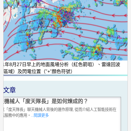
021年8月27日早上的地面風場分析（紅色箭咀）、雷達回波
色區域）及閃電位置（"+"顏色符號）
關文章
天機械人「度天隊長」是如何煉成的？
略述「度天隊長」聊天機械人背後的運作原理, 從而介紹人工智能技術在
天氣服務中的應用。
...閱讀更多