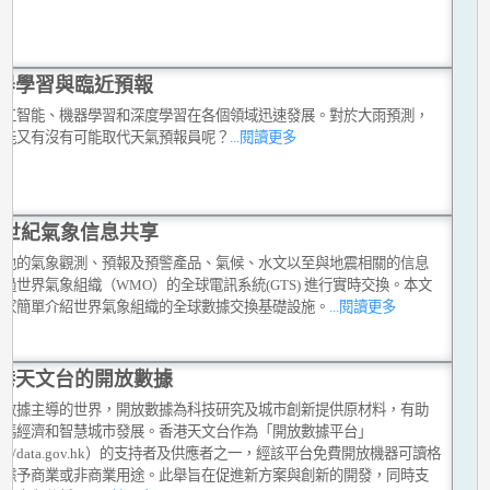
器學習與臨近預報
人工智能、機器學習和深度學習在各個領域迅速發展。對於大雨預測，
智能又有沒有可能取代天氣預報員呢？
...閱讀更多
1 世紀氣象信息共享
各地的氣象觀測、預報及預警產品、氣候、水文以至與地震相關的信息
過世界氣象組織（WMO）的全球電訊系統(GTS) 進行實時交換。本文
大家簡單介紹世界氣象組織的全球數據交換基礎設施。
...閱讀更多
港天文台的開放數據
今數據主導的世界，開放數據為科技研究及城市創新提供原材料，有助
數碼經濟和智慧城市發展。香港天文台作為「開放數據平台」
tps://data.gov.hk）的支持者及供應者之一，經該平台免費開放機器可讀格
數據予商業或非商業用途。此舉旨在促進新方案與創新的開發，同時支