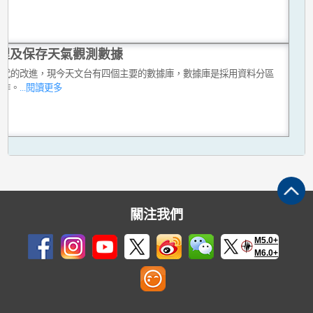
理及保存天氣觀測數據
數代的改進，現今天文台有四個主要的數據庫，數據庫是採用資料分區
運作。
...閱讀更多
關注我們
M5.0+
M6.0+