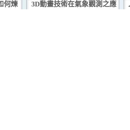
如何煉
3D動畫技術在氣象觀測之應
更多
用
然護理署
天文台近年在香港國際機場安裝了多
，只要
支高清攝影機，並希望透過電腦立體
訊QR
成像技術，對雲相關的觀測工作進行
的最新
自動化。
...閱讀更多
降雨預
...閱讀
測之應
人工智能模式於天氣預報的
應用
裝了多
人工智能天氣預報模式透過深度學習
腦立體
歷史數據，已能在大尺度天氣預報上
作進行
媲美甚至超越傳統天氣預報模式。然
C
而，其在極端天氣及中小尺度預報等
方面仍有待改進，結合兩者優勢有助
提升整體預報準確度。
...閱讀更多