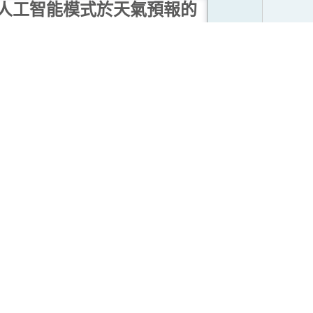
人工智能模式於天氣預報的
應用
人工智能天氣預報模式透過深度學習
歷史數據，已能在大尺度天氣預報上
媲美甚至超越傳統天氣預報模式。然
而，其在極端天氣及中小尺度預報等
方面仍有待改進，結合兩者優勢有助
提升整體預報準確度。
...閱讀更多
人工智能天氣模型的定點自
動天氣預報
香港天文台將人工智能天氣模型預測
整合至「客觀集成預報」（Objective
onsensus Forecast）系統，對定點自
動預報進行修正；此舉提升了每日最
高及最低氣溫預報的準確度，為預報
員提供了更可靠的參考。
...閱讀更多