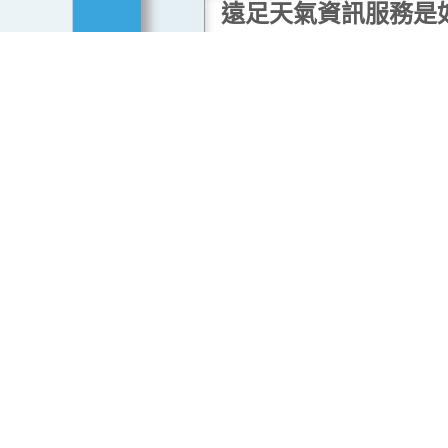
遠足天氣資訊服務是
成的？
2020年初，天文台與漁農自
合作為遠足熱點提供天氣資訊
掃描郊野公園告示板的天氣資
碼，便可以獲取附近遠足路線
天氣資訊，包括未來兩小時的
報及未來一小時的閃電預報。
3D動畫技術在氣象觀
更多
用
天文台近年在香港國際機場安
支高清攝影機，並希望透過電
成像技術，對雲相關的觀測工
自動化。
...閱讀更多