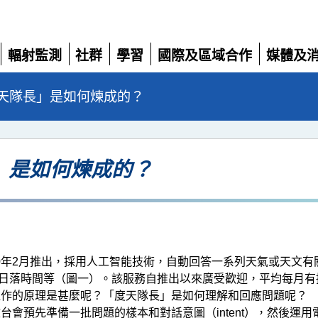
輻射監測
社群
學習
國際及區域合作
媒體及
展
展
展
展
展
開
開
開
開
開
天隊長」是如何煉成的？
」是如何煉成的？
20年2月推出，採用人工智能技術，自動回答一系列天氣或天文
日落時間等（圖一）。該服務自推出以來廣受歡迎，平均每月有接
運作的原理是甚麼呢？「度天隊長」是如何理解和回應問題呢？
先準備一批問題的樣本和對話意圖（intent），然後運用電腦程式進行