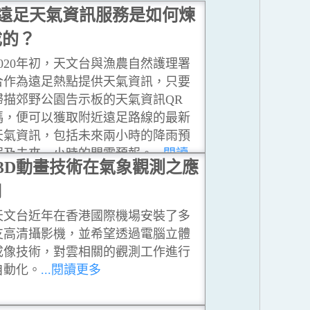
遠足天氣資訊服務是如何煉
成的？
2020年初，天文台與漁農自然護理署
合作為遠足熱點提供天氣資訊，只要
掃描郊野公園告示板的天氣資訊QR
碼，便可以獲取附近遠足路線的最新
天氣資訊，包括未來兩小時的降雨預
報及未來一小時的閃電預報。
...閱讀
3D動畫技術在氣象觀測之應
更多
用
天文台近年在香港國際機場安裝了多
支高清攝影機，並希望透過電腦立體
成像技術，對雲相關的觀測工作進行
自動化。
...閱讀更多