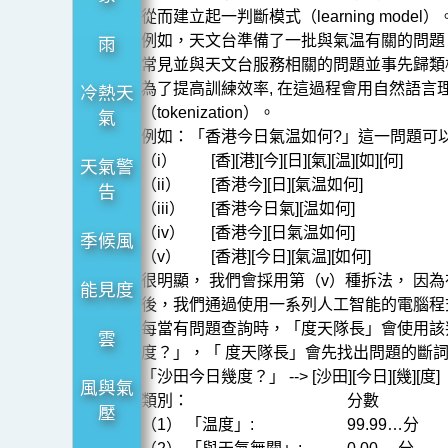
長」
從而建立起一判斷模式（learning model）
是
例如，天文台準備了一批與氣温有關的問題
雨
如
常見並與天文台服務相關的問題並事先歸類
為了提高訓練效率, 在這過程會用自然語言理解（na
冷熱天
何
（tokenization）。
氣
煉
例如：「香港今日氣温如何?」這一問題可以有
成
（i）
[香][港][今][日][氣][温][如][何]
天氣警
（ii）
[香港今][日][氣温如何]
的？
告
（iii）
[香港今日氣][温如何]
（iv）
[香港今][日氣温如何]
季候風
（v）
[香港][今日][氣温][如何]
很明顯， 我們會採用第（v）種拆法， 
能見度
後，我們通過使用一系列人工智能的電腦程
每當有問題查詢時，「度天隊長」會使用該
雲
度？」，「 度天隊長」會先找出問題的斷
「沙田今日幾度？」 --> [沙田][今日][幾][度]
風與氣
類別：
分數
壓
（1） 「温度」:
99.99…分