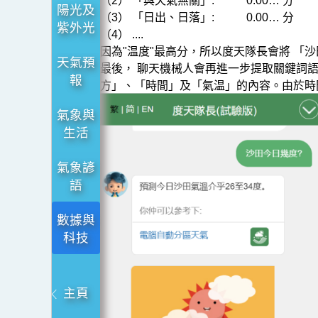
（2） 「與天氣無關」:
0.00… 分
陽光及
（3） 「日出、日落」:
0.00… 分
紫外光
（4） ....
因為"温度"最高分，所以度天隊長會將 「
天氣預
最後， 聊天機械人會再進一步提取關鍵詞語（
報
方」、「時間」及「氣温」的內容。由於時
氣象與
生活
氣象諺
語
數據與
科技
主頁