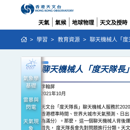
天氣
氣候
地球物理
天文及授時
展
展
展
展
開
開
開
開
>
學習
>
教育資源
>
聊天機械人「度
聊
聊天機械人「度天隊長
天
機
氣象學
基礎
械
李翰屏
2021年10月
人
雷暴與
「度
閃電
天文台「度天隊長」聊天機械人服務於20
天
香港標準時間、世界大城市天氣預測、日出
天氣現
為滿分）。那麼， 這一個聊天機械人背後
隊
首先， 度天隊長會先對問題進行分類。天文台會預
象