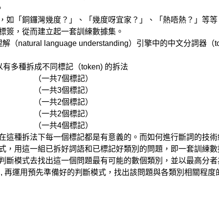
。
，如「銅鑼灣幾度？」、「幾度呀宜家？」、「熱唔熱？」等等
標簽，從而建立起一套訓練數據集。
tural language understanding）引擎中的中文分詞器
多種拆成不同標記（token) 的拆法
（一共7個標記）
（一共3個標記）
（一共2個標記）
（一共2個標記）
（一共4個標記）
因為在這種拆法下每一個標記都是有意義的。而如何進行斷詞的技
式，用這一組已拆好詞語和已標記好類別的問題，即一套訓練數
判斷模式去找出這一個問題最有可能的數個類別，並以最高分者
詞, 再運用預先準備好的判斷模式，找出該問題與各類別相關程