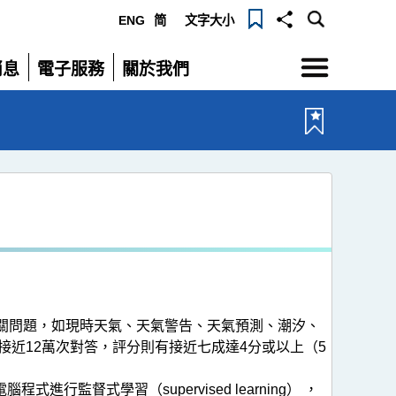
ENG
简
文字大小
選
消息
電子服務
關於我們
單
展
展
開
開
有關問題，如現時天氣、天氣警告、天氣預測、潮汐、
近12萬次對答，評分則有接近七成達4分或以上（5
監督式學習（supervised learning） ，