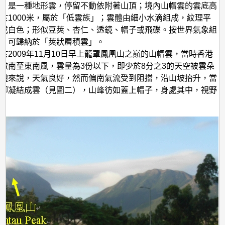
雲」是一種地形雲，停留不動依附著山頂；境內山帽雲的雲底高
於1000米，屬於「低雲族」；雲體由細小水滴組成，紋理平
灰或白色；形似豆莢、杏仁、透鏡、帽子或飛碟。按世界氣象組
類，可歸納於「莢狀層積雲」。
於2009年11月10日早上籠罩鳳凰山之巔的山帽雲，當時香港
微南至東南風，雲量為3份以下，即少於8分之3的天空被雲朵
整體來說，天氣良好，然而偏南氣流受到阻擋，沿山坡抬升，當
冷卻凝結成雲（見圖二），山峰彷如蓋上帽子，身處其中，視野
朧。