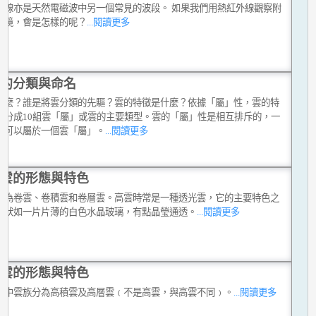
外線亦是天然電磁波中另一個常見的波段。 如果我們用熱紅外線觀察附
環境，會是怎樣的呢？
...閱讀更多
的分類與命名
什麼？誰是將雲分類的先驅？雲的特徵是什麼？依據「屬」性，雲的特
態分成10組雲「屬」或雲的主要類型。雲的「屬」性是相互排斥的，一
只可以屬於一個雲「屬」。
...閱讀更多
雲的形態與特色
分為卷雲、卷積雲和卷層雲。高雲時常是一種透光雲，它的主要特色之
是狀如一片片薄的白色水晶玻璃，有點晶瑩通透。
...閱讀更多
雲的形態與特色
或中雲族分為高積雲及高層雲﹙不是高雲，與高雲不同﹚。
...閱讀更多