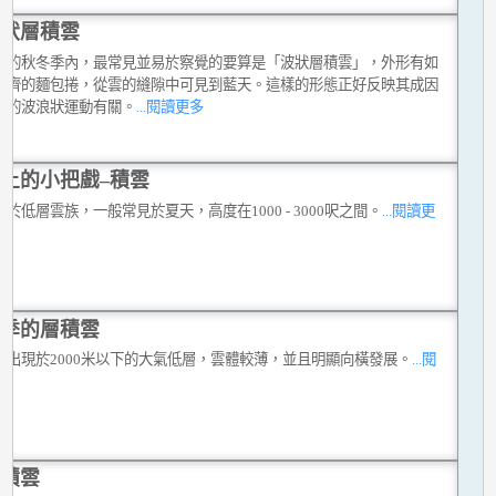
狀層積雲
港的秋冬季內，最常見並易於察覺的要算是「波狀層積雲」，外形有如
整齊的麵包捲，從雲的縫隙中可見到藍天。這樣的形態正好反映其成因
氣的波浪狀運動有關。
...閱讀更多
上的小把戲–積雲
於低層雲族，一般常見於夏天，高度在1000 - 3000呎之間。
...閱讀更
季的層積雲
雲出現於2000米以下的大氣低層，雲體較薄，並且明顯向橫發展。
...閱
多
積雲