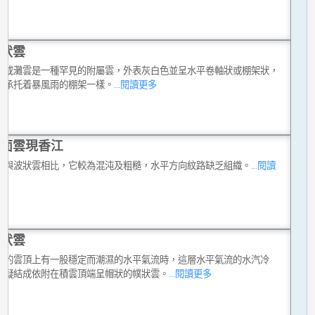
狀雲
雲或灘雲是一種罕見的附屬雲，外表灰白色並呈水平卷軸狀或棚架狀，
像承托着暴風雨的棚架一樣。
...閱讀更多
面雲現香江
雲與波狀雲相比，它較為混沌及粗糙，水平方向紋路缺乏組織。
...閱讀
狀雲
雲的雲頂上有一股穩定而潮濕的水平氣流時，這層水平氣流的水汽冷
並凝結成依附在積雲頂端呈帽狀的幞狀雲。
...閱讀更多