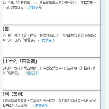
積雲」亦稱「塔狀積雲」，由於垂直厚度為數公里或以上，在其底部比
暗，而且時有驟雨。
...閱讀更多
帽雲
帽雲」是一種地形雲，停留不動依附著山頂；境內山帽雲的雲底高度必
於1000米，屬於「低雲族」。
...閱讀更多
龍上空的「飛碟雲」
雲形狀像一塊或多塊凸透鏡，有時候被誤會為飛碟或不明飛行物體，所
俗稱「飛碟雲」。
...閱讀更多
幡洞（雲洞）
下墜時會溶解及蒸發，在雲底形成一個洞，並附有如旗幡般一絲絲的幼
因此被稱為「雨幡洞」。
...閱讀更多