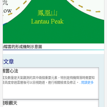
 山帽雲的形成機制示意圖
關文章
D觀雲心法
高度及數量是天氣觀測的其中兩個重要元素，特別是飛機降落時需要知
什麼高度穿過雲層後可以目視跑道，進行相關檢查及修正。
...閱讀更多
視眼觀天