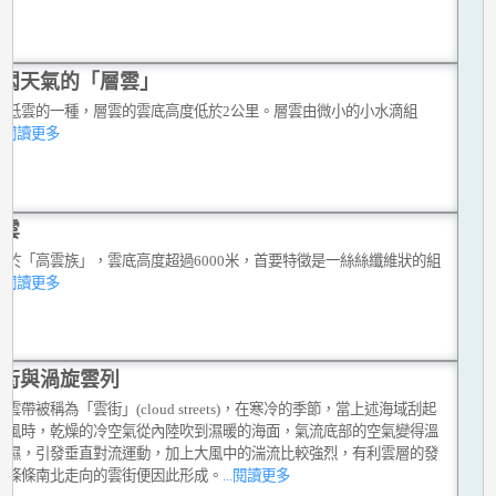
悶天氣的「層雲」
是低雲的一種，層雲的雲底高度低於2公里。層雲由微小的小水滴組
...閱讀更多
雲
屬於「高雲族」，雲底高度超過6000米，首要特徵是一絲絲纖維狀的組
...閱讀更多
街與渦旋雲列
雲帶被稱為「雲街」(cloud streets)，在寒冷的季節，當上述海域刮起
強風時，乾燥的冷空氣從內陸吹到濕暖的海面，氣流底部的空氣變得溫
潮濕，引發垂直對流運動，加上大風中的湍流比較強烈，有利雲層的發
一條條南北走向的雲街便因此形成。
...閱讀更多