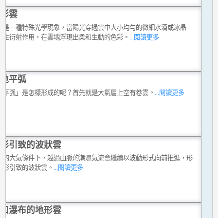
彩雲
雲是一種特殊光學現象，當陽光穿過雲中大小均勻的微細水滴或冰晶
產生衍射作用，在雲塊浮現出柔和生動的色彩。
...閱讀更多
地平弧
地平弧」是怎樣形成的呢？首先就是大氣層上空有卷雲。
...閱讀更多
形引致的波狀雲
定的大氣條件下，越過山脈的潮濕氣流會繼續以波動形式向前推進，形
地形引致的波狀雲。
...閱讀更多
如瀑布的地形雲