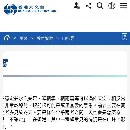
個
語
搜
分
選
人
言
尋
享
單
版
網
站
>
學習
>
教育資源
>
山帽雲
山
雲
帽
雲
3月
氣不穩定兼水汽充足，濃積雲、積雨雲等可以滿佈天空；相反當
定和非常乾燥時，眼前很可能是萬里無雲的景象。前者主要在夏
，後者多見於冬天。要是條件介乎兩者之間，天空會是怎麼樣
案是「不確定」！在香港，其中一種頗常見的情況是在山峰上形
帽雲」。