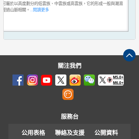
雲可屬於以高度劃分的低雲族、中雲族或高雲族，它的形成一般與潮濕
流經過山脈相關。
...閱讀更多
關注我們
M5.0+
M6.0+
服務台
公用表格
聯絡及支援
公開資料