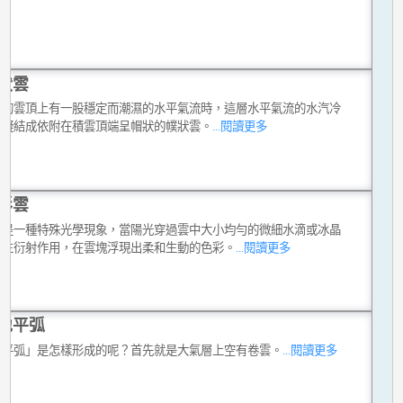
狀雲
雲的雲頂上有一股穩定而潮濕的水平氣流時，這層水平氣流的水汽冷
並凝結成依附在積雲頂端呈帽狀的幞狀雲。
...閱讀更多
彩雲
雲是一種特殊光學現象，當陽光穿過雲中大小均勻的微細水滴或冰晶
產生衍射作用，在雲塊浮現出柔和生動的色彩。
...閱讀更多
地平弧
地平弧」是怎樣形成的呢？首先就是大氣層上空有卷雲。
...閱讀更多