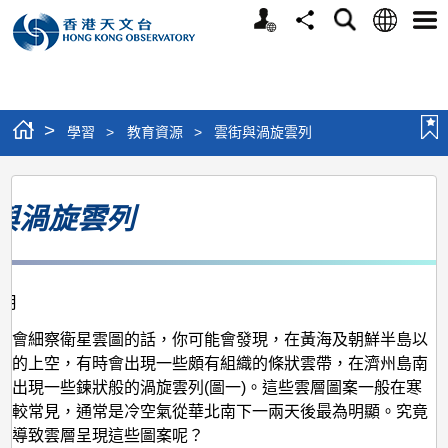
個
語
搜
分
選
人
言
尋
享
單
版
網
站
>
學習
>
教育資源
>
雲街與渦旋雲列
雲
與渦旋雲列
街
與
渦
2月
旋
雲
機會細察衛星雲圖的話，你可能會發現，在黃海及朝鮮半島以
域的上空，有時會出現一些頗有組織的條狀雲帶，在濟州島南
列
會出現一些鍊狀般的渦旋雲列(圖一)。這些雲層圖案一般在寒
比較常見，通常是冷空氣從華北南下一兩天後最為明顯。究竟
因導致雲層呈現這些圖案呢？