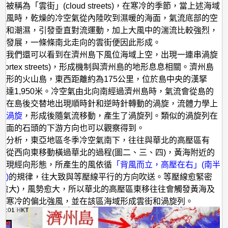
被稱為「雲街」(cloud streets)，在寒冷的季節，當上述海域
強風時，乾燥的冷空氣從內陸吹到濕暖的海面，氣流底部的空
暖和潮濕，引發垂直對流運動，加上大風中的湍流比較強烈，
的發展，一條條南北走向的雲街便因此形成。
，我們還可以看到在濟州島下風位海域上空，出現一連串渦旋
vortex streets)，形成機制與濟州島的地形息息相關。濟州島
圓形的火山島，東西距離約為175公里，位於島中央的漢拏
高達1,950米。冷空氣由北向南經過濟州島時，氣流會從島的
，在島後交替地出現順時針和逆時針轉動的渦旋，流體力學上
門渦旋
，形成後隨氣流移動，產生了渦旋列。類似的渦旋列在
水面的石頭的下游方向也可以觀察得到。
勢分析，東亞地區冬季冷空氣南下，往往與華北的高壓區有
區從西向東移動橫過華北的過程(圖二、三、四)，黃海附近的
呈現經向形態，所產生的風依循
「背風而立，高壓在右」(南半
方)
的規律，往大致與等壓線平行的方向吹送。等壓線愈緊密
度愈大)，風勢愈大，所以華北的高壓區東移往往會觸發黃海及
吹寒冷的偏北強風，並在該區海域形成雲街和渦旋列。