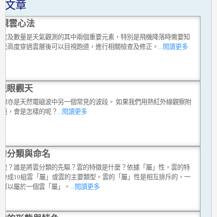
關文章
D觀雲心法
高度及數量是天氣觀測的其中兩個重要元素，特別是飛機降落時需要知
什麼高度穿過雲層後可以目視跑道，進行相關檢查及修正。
...閱讀更多
視眼觀天
外線亦是天然電磁波中另一個常見的波段。 如果我們用熱紅外線觀察附
環境，會是怎樣的呢？
...閱讀更多
的分類與命名
什麼？誰是將雲分類的先驅？雲的特徵是什麼？依據「屬」性，雲的特
態分成10組雲「屬」或雲的主要類型。雲的「屬」性是相互排斥的，一
只可以屬於一個雲「屬」。
...閱讀更多