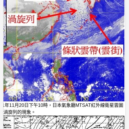
11年11月20日下午10時，日本氣象廳MTSAT紅外線衛星雲圖
與渦旋列的現象。