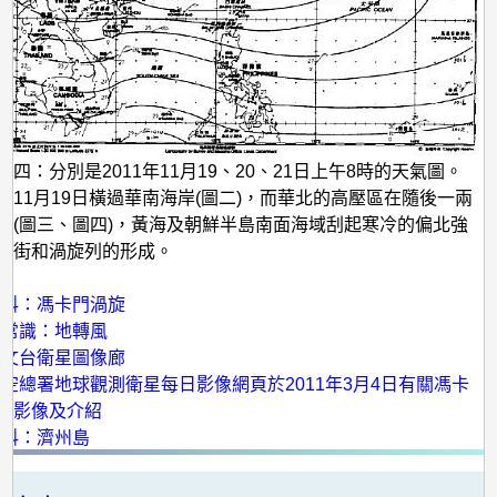
四：分別是2011年11月19、20、21日上午8時的天氣圖。
在11月19日橫過華南海岸(圖二)，而華北的高壓區在隨後一兩
移(圖三、圖四)，黃海及朝鮮半島南面海域刮起寒冷的偏北強
雲街和渦旋列的形成。
：
百科：馮卡門渦旋
小常識：地轉風
天文台衛星圖像廊
空總署地球觀測衛星每日影像網頁於2011年3月4日有關馮卡
的影像及介紹
百科：濟州島