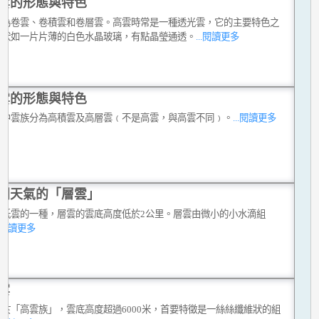
雲的形態與特色
分為卷雲、卷積雲和卷層雲。高雲時常是一種透光雲，它的主要特色之
是狀如一片片薄的白色水晶玻璃，有點晶瑩通透。
...閱讀更多
雲的形態與特色
或中雲族分為高積雲及高層雲﹙不是高雲，與高雲不同﹚。
...閱讀更多
悶天氣的「層雲」
是低雲的一種，層雲的雲底高度低於2公里。層雲由微小的小水滴組
..閱讀更多
雲
屬於「高雲族」，雲底高度超過6000米，首要特徵是一絲絲纖維狀的組