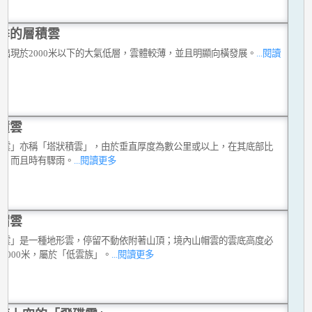
季的層積雲
雲出現於2000米以下的大氣低層，雲體較薄，並且明顯向橫發展。
...閱讀
積雲
積雲」亦稱「塔狀積雲」，由於垂直厚度為數公里或以上，在其底部比
暗，而且時有驟雨。
...閱讀更多
帽雲
帽雲」是一種地形雲，停留不動依附著山頂；境內山帽雲的雲底高度必
1000米，屬於「低雲族」。
...閱讀更多