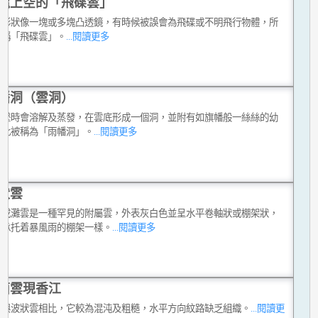
龍上空的「飛碟雲」
雲形狀像一塊或多塊凸透鏡，有時候被誤會為飛碟或不明飛行物體，所
俗稱「飛碟雲」。
...閱讀更多
幡洞（雲洞）
下墜時會溶解及蒸發，在雲底形成一個洞，並附有如旗幡般一絲絲的幼
因此被稱為「雨幡洞」。
...閱讀更多
狀雲
雲或灘雲是一種罕見的附屬雲，外表灰白色並呈水平卷軸狀或棚架狀，
像承托着暴風雨的棚架一樣。
...閱讀更多
面雲現香江
雲與波狀雲相比，它較為混沌及粗糙，水平方向紋路缺乏組織。
...閱讀更