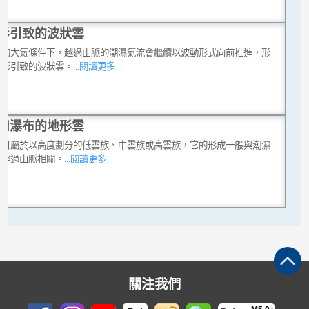
形引致的波狀雲
定的大氣條件下，越過山脈的潮濕氣流會繼續以波動形式向前推進，形
地形引致的波狀雲。
...閱讀更多
如瀑布的地形雲
雲可屬於以高度劃分的低雲族、中雲族或高雲族，它的形成一般與潮濕
流經過山脈相關。
...閱讀更多
關注我們