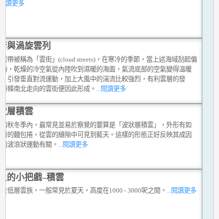
..閱讀更多
街與渦旋雲列
雲帶被稱為「雲街」(cloud streets)，在寒冷的季節，當上述海域刮起偏
風時，乾燥的冷空氣從內陸吹到濕暖的海面，氣流底部的空氣變得溫暖
濕，引發垂直對流運動，加上大風中的湍流比較強烈，有利雲層的發
一條條南北走向的雲街便因此形成。
...閱讀更多
狀層積雲
港的秋冬季內，最常見並易於察覺的要算是「波狀層積雲」，外形有如
整齊的麵包捲，從雲的縫隙中可見到藍天。這樣的形態正好反映其成因
氣的波浪狀運動有關。
...閱讀更多
上的小把戲–積雲
於低層雲族，一般常見於夏天，高度在1000 - 3000呎之間。
...閱讀更多