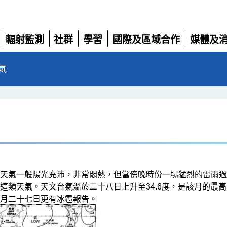
輻射監測
社群
學習
國際及區域合作
媒體及
展
展
展
展
展
開
開
開
開
開
氣
天氣一般陽光充沛，非常悶熱，但當傍晚時份一場猛烈的雷雨過
這類天氣。天文台氣溫於二十八日上升至34.6度，是該月的最
月二十七日更有冰雹報告。