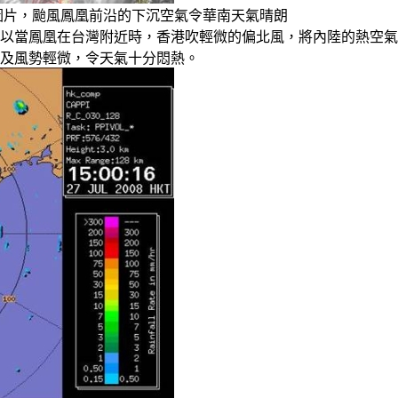
衛星圖片，颱風鳳凰前沿的下沉空氣令華南天氣晴朗
以當鳳凰在台灣附近時，香港吹輕微的偏北風，將內陸的熱空氣
及風勢輕微，令天氣十分悶熱。