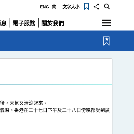
ENG
简
文字大小
選
消息
電子服務
關於我們
單
展
展
開
開
後，天氣又清涼起來。
高氣溫。香港在二十七日下午及二十八日傍晚都受到廣