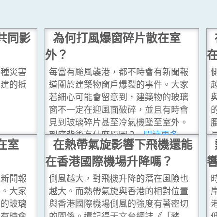
共同影
為何打風爆窗碎片散在室
外？
各種災害
每當有颱風襲港，都不時會有新聞報
基建的抵
道關於建築物窗戶爆裂的事件。大家
若細心可能會留意到，建築物的玻璃
窗不一定在迎風面破碎，並且有時會
見到玻璃碎片甚至冷氣機墜至室外。
到底背後有什麼原因？
...閱讀更多
在室
在熱帶氣旋影響下飛機還能
在香港國際機場升降嗎？
有新聞報
側風越大，對飛機升降的潛在風險也
件。大家
越大。而熱帶氣旋與香港的相對位置
物的玻璃
與香港國際機場側風的強度有著密切
且有時會
的關係。還記得天文台網誌《「豬