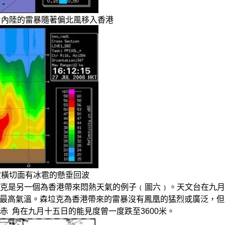
達圖片內陸的雷暴隨著偏北風移入香港
回波橫切面有冰雹的懸垂回波
克是另一個為香港帶來悶熱天氣的例子﹙圖六﹚。天文台在九月十
得的最高氣溫。森垃克為香港帶來的雷暴沒有鳳凰的猛烈或廣泛，
 角在九月十五日的能見度曾一度跌至3600米。