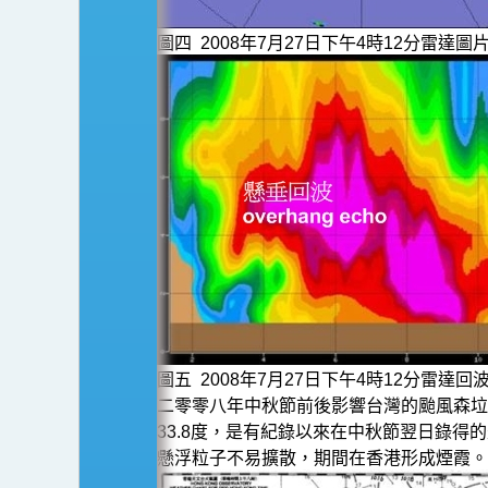
圖四 2008年7月27日下午4時12分雷
圖五 2008年7月27日下午4時12分雷達
二零零八年中秋節前後影響台灣的颱風森垃
33.8度，是有紀錄以來在中秋節翌日錄
懸浮粒子不易擴散，期間在香港形成煙霞。赤