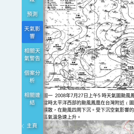
預測
天氣影
響
相關天
氣警告
個案分
析
相關連
圖一 2008年7月27日上午5 時天氣圖颱
結
當時太平洋西部的颱風鳳凰在台灣附近﹙圖
擴散，在颱風四周下沉。受下沉空氣影響的
區氣溫急速上升。
主頁