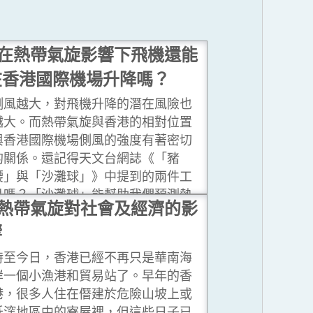
在熱帶氣旋影響下飛機還能
在香港國際機場升降嗎？
側風越大，對飛機升降的潛在風險也
越大。而熱帶氣旋與香港的相對位置
與香港國際機場側風的強度有著密切
的關係。還記得天文台網誌《「豬
腰」與「沙灘球」》中提到的兩件工
具嗎？「沙灘球」能幫助我們預測熱
熱帶氣旋對社會及經濟的影
帶氣旋會否為機場帶來側風。
...閱讀
響
更多
時至今日，香港已經不再只是華南海
岸一個小漁港和貿易站了。早年的香
港，很多人住在僭建於危險山坡上或
低漥地區中的寮屋裡，但這些日子已