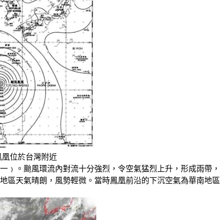
風鳳凰位於台灣附近
一﹚。颱風環流內對流十分強烈，令空氣猛烈上升，形成雨帶，
地區天氣晴朗，風勢輕微。當時鳳凰前沿的下沉空氣為華南地區