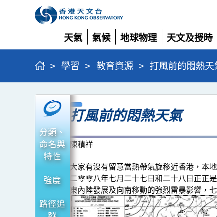
天氣
氣候
地球物理
天文及授時
展
展
展
展
開
開
開
開
>
學習
>
教育資源
>
打風前的悶熱天
打
打風前的悶熱天氣
風
前
分類、
的
命名與
陳積祥
特性
悶
大家有沒有留意當熱帶氣旋移近香港，本地
熱
二零零八年七月二十七日和二十八日正正是
強度
天
東內陸發展及向南移動的強烈雷暴影響，七
氣
路徑追
蹤