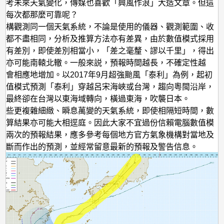
參考未來天氣變化，傳媒也喜歡「興風作浪」大造文章。但這
否每次都那麼可靠呢？
機構觀測同一個天氣系統，不論是使用的儀器、觀測範圍、收
式都不盡相同，分析及推算方法亦有差異，由於數值模式採用
據有差別，即使差別相當小，「差之毫釐、謬以千里」，得出
果亦可能南轅北轍。一般來説，預報時間越長，不確定性越
便會相應地增加。以2017年9月超強颱風「泰利」為例，起初
數值模式預測「泰利」穿越呂宋海峽或台灣，趨向粵閩沿岸，
」最終卻在台灣以東海域轉向，橫過東海，吹襲日本。
這些更複雜細緻、瞬息萬變的天氣系統，即使相隔短時間，數
運算結果亦可能大相逕庭。因此大家不宜過份信賴電腦數值模
、兩次的預報結果，應多參考每個地方官方氣象機構對當地及
判斷而作出的預測，並經常留意最新的預報及警告信息。