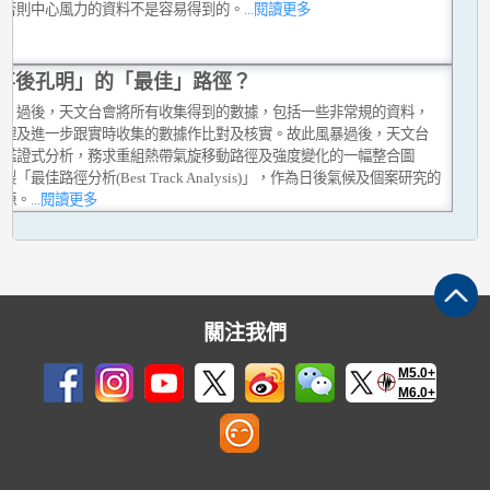
，否則中心風力的資料不是容易得到的。
...閱讀更多
事後孔明」的「最佳」路徑？
風」過後，天文台會將所有收集得到的數據，包括一些非常規的資料，
整理及進一步跟實時收集的數據作比對及核實。故此風暴過後，天文台
行鑑證式分析，務求重組熱帶氣旋移動路徑及強度變化的一幅整合圖
製「最佳路徑分析(Best Track Analysis)」，作為日後氣候及個案研究的
資源。
...閱讀更多
關注我們
M5.0+
M6.0+