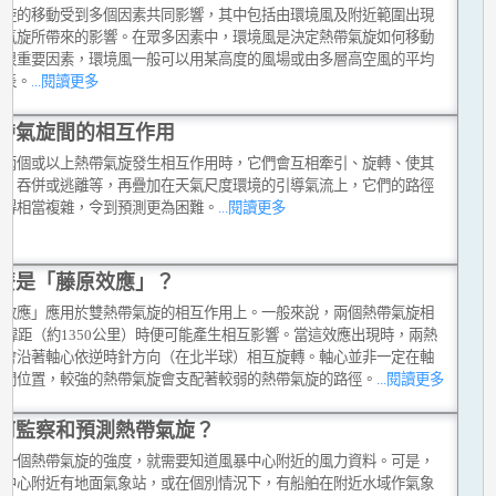
氣旋的移動受到多個因素共同影響，其中包括由環境風及附近範圍出現
帶氣旋所帶來的影響。在眾多因素中，環境風是決定熱帶氣旋如何移動
個很重要因素，環境風一般可以用某高度的風場或由多層高空風的平均
代表。
...閱讀更多
帶氣旋間的相互作用
有兩個或以上熱帶氣旋發生相互作用時，它們會互相牽引、旋轉、使其
弱、吞併或逃離等，再疊加在天氣尺度環境的引導氣流上，它們的路徑
變得相當複雜，令到預測更為困難。
...閱讀更多
麼是「藤原效應」？
原效應」應用於雙熱帶氣旋的相互作用上。一般來說，兩個熱帶氣旋相
2緯距（約1350公里）時便可能產生相互影響。當這效應出現時，兩熱
旋會沿著軸心依逆時針方向（在北半球）相互旋轉。軸心並非一定在軸
中間位置，較強的熱帶氣旋會支配著較弱的熱帶氣旋的路徑。
...閱讀更多
何監察和預測熱帶氣旋？
定一個熱帶氣旋的強度，就需要知道風暴中心附近的風力資料。可是，
在中心附近有地面氣象站，或在個別情況下，有船舶在附近水域作氣象