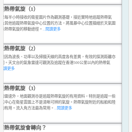
蹤熱帶氣旋（1）
台以每半小時接收的衛星圖片作為觀測基礎，接近實時地追蹤熱帶氣
綜合其他追蹤熱帶氣旋中心位置的方法，將風暴中心位置描繪於天氣圖
顯示熱帶氣旋的移動途徑。
...閱讀更多
蹤熱帶氣旋（2）
雷達因為波長、功率以及掃描天線的高度各有差異，有效的探測距離亦
不同。天文台的氣象雷達可觀測及追蹤在香港500公里以內的熱帶氣
..閱讀更多
蹤熱帶氣旋（3）
星和雷達外，地面觀測亦是追蹤熱帶氣旋的有用資料，特別是追蹤一些
而其中心在衛星雲圖上不是清晰可辨的氣旋。熱帶氣旋附近的船舶和陸
測均有用。流入角方法最為常用。
...閱讀更多
何熱帶氣旋會轉向？