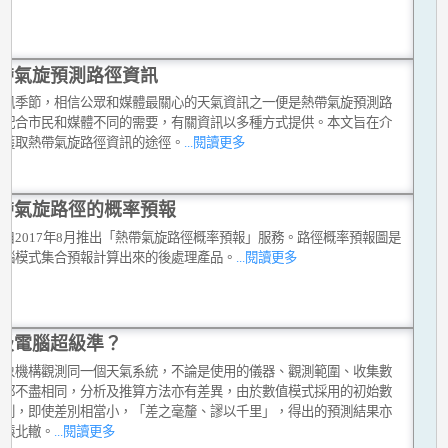
帶氣旋預測路徑資訊
颱風季節，相信公眾和媒體最關心的天氣資訊之一便是熱帶氣旋預測路
為配合市民和媒體不同的需要，有關資訊以多種方式提供。本文旨在介
種獲取熱帶氣旋路徑資訊的途徑。
...閱讀更多
帶氣旋路徑的概率預報
自2017年8月推出「熱帶氣旋路徑概率預報」服務。路徑概率預報圖是
電腦模式集合預報計算出來的後處理產品。
...閱讀更多
級電腦超級準？
氣象機構觀測同一個天氣系統，不論是使用的儀器、觀測範圍、收集數
式都不盡相同，分析及推算方法亦有差異，由於數值模式採用的初始數
差別，即使差別相當小，「差之毫釐、謬以千里」，得出的預測結果亦
南轅北轍。
...閱讀更多