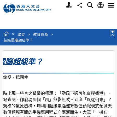
個
語
搜
分
選
人
言
尋
享
單
版
網
站
>
學習
>
教育資源
>
超級電腦超級準？
超
電腦超級準？
級
電
腦
陳銘燊、楊國仲
月
超
級
不時出現一些言之鑿鑿的標題：「颱風下週可能直撲香港」，
網站查閱，卻發現那個「風」無影無蹤。到底「風從何來」？
準？
具規模的氣象機構，均利用超級電腦運算數值預報模式預測天
與數值預報有關的手機應用程式亦應運而生，大眾「一機在