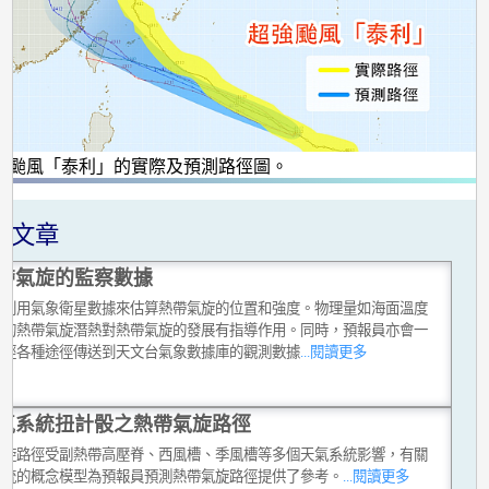
強颱風「泰利」的實際及預測路徑圖。
關文章
帶氣旋的監察數據
員利用氣象衛星數據來估算熱帶氣旋的位置和強度。物理量如海面溫度
生的熱帶氣旋潛熱對熱帶氣旋的發展有指導作用。同時，預報員亦會一
考經各種途徑傳送到天文台氣象數據庫的觀測數據
...閱讀更多
氣系統扭計骰之熱帶氣旋路徑
氣旋路徑受副熱帶高壓脊、西風槽、季風槽等多個天氣系統影響，有關
系統的概念模型為預報員預測熱帶氣旋路徑提供了參考。
...閱讀更多