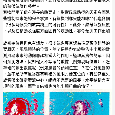
預報熱帶氣旋動向的圖例。此方法試圖從過去的記錄中抽取大
似的熱帶氣旋作參考。
預測這門學問還有漫長的路要走。影響風暴路徑的因素多而繁
有些機制還未能夠完全掌握，有些機制亦只能粗略地代進各個
中（很多時候受制於業務上的可行性）。此外，熱帶氣旋反覆
性，以及在移動及強度方面固有的波動性，亦令預測工作更加
氣旋初始位置難免有誤差，很多氣象專家認為這是預測錯誤的
主要原因。風暴現時的位置，除了是熱帶氣旋警告中出現的數
預測風暴未來的動向亦起相當大的作用。道理其實很簡單，因
任何預測方法，假如輸入不準確的數據（例如現時位置），怎
有準確的輸出數據呢（例如風暴的預測位置）？在估計風暴的
時，並不是所有風暴都有明確的風眼方便定位的，有些甚至欠
螺旋雲帶來確定環流中心。組織不完整的風暴，水平結構會有
不規則的現象，而垂直結構也可能出現扭曲的情況。