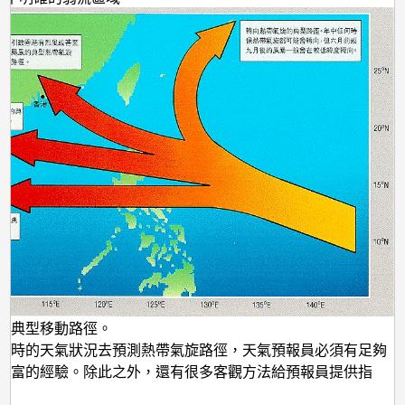
的典型移動路徑。
現時的天氣狀況去預測熱帶氣旋路徑，天氣預報員必須有足夠
豐富的經驗。除此之外，還有很多客觀方法給預報員提供指