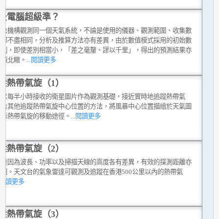
級電腦超級準？
氣象機構觀測同一個天氣系統，不論是使用的儀器、觀測範圍、收集數
式都不盡相同，分析及推算方法亦有差異，由於數值模式採用的初始數
差別，即使差別相當小，「差之毫釐、謬以千里」，得出的預測結果亦
南轅北轍。
...閱讀更多
蹤熱帶氣旋（1）
台以每半小時接收的衛星圖片作為觀測基礎，接近實時地追蹤熱帶氣
綜合其他追蹤熱帶氣旋中心位置的方法，將風暴中心位置描繪於天氣圖
顯示熱帶氣旋的移動途徑。
...閱讀更多
蹤熱帶氣旋（2）
雷達因為波長、功率以及掃描天線的高度各有差異，有效的探測距離亦
不同。天文台的氣象雷達可觀測及追蹤在香港500公里以內的熱帶氣
..閱讀更多
蹤熱帶氣旋（3）