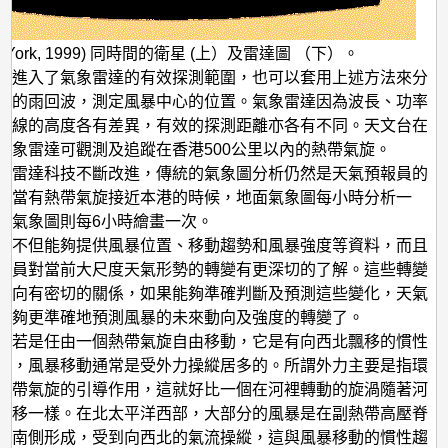
(York, 1999) 同時間的衛星 (上）及雷達圖 （下）。
旋進入了氣象雷達的有效探測範圍，也可以套用上述方法來分
上的雨回波，測定風暴中心的位置。氣象雷達因為波長、功率
天線的高度各有差異，有效的探測距離亦各有不同。天文台在
氣象雷達可觀測及追蹤在香港500公里以內的熱帶氣旋。
及雷達科技不斷改進，傳統的氣象圖分析仍然是天氣預報員的
。當有熱帶氣旋接近本港的時候，地面氣象圖每小時分析一
空氣象圖則每6小時繪畫一次。
圖不但能夠提供風暴位置、移動趨勢和風暴強度等資料，而且
報員對當前大尺度天氣形勢的轉變有更深切的了解。這些轉變
動向有密切的關係，如果能夠準確判斷及預測這些變化，天氣
能夠更準確地預測風暴的未來動向及強度的轉變了。
，若是任由一個熱帶氣旋自由移動，它是有向西北飄移的慣性
過，風暴移動通常是受外力操縱居多的。所謂外力主要是指環
熱帶氣旋的引導作用，這就好比一個在河裡轉動的旋渦隨著河
漂移一樣。在北太平洋西部，大部分的風暴是在副熱帶高壓脊
西南側形成，受到向西北的氣流操縱，這與風暴移動的慣性趨