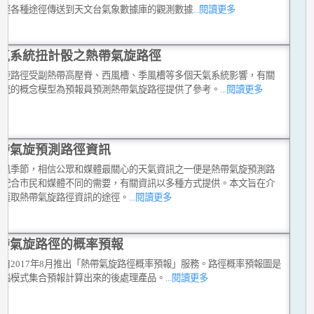
考經各種途徑傳送到天文台氣象數據庫的觀測數據
...閱讀更多
氣系統扭計骰之熱帶氣旋路徑
氣旋路徑受副熱帶高壓脊、西風槽、季風槽等多個天氣系統影響，有關
系統的概念模型為預報員預測熱帶氣旋路徑提供了參考。
...閱讀更多
帶氣旋預測路徑資訊
颱風季節，相信公眾和媒體最關心的天氣資訊之一便是熱帶氣旋預測路
為配合市民和媒體不同的需要，有關資訊以多種方式提供。本文旨在介
種獲取熱帶氣旋路徑資訊的途徑。
...閱讀更多
帶氣旋路徑的概率預報
自2017年8月推出「熱帶氣旋路徑概率預報」服務。路徑概率預報圖是
電腦模式集合預報計算出來的後處理產品。
...閱讀更多