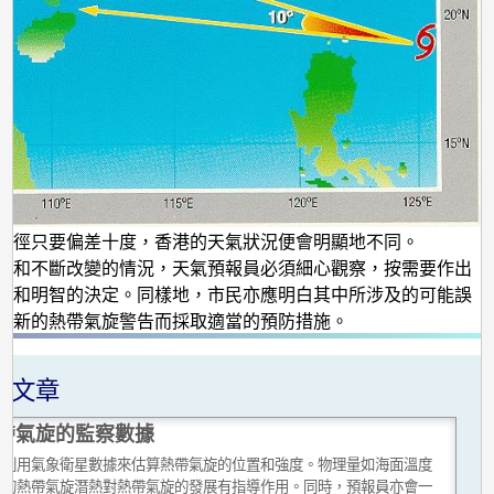
路徑只要偏差十度，香港的天氣狀況便會明顯地不同。
確和不斷改變的情況，天氣預報員必須細心觀察，按需要作出
正和明智的決定。同樣地，市民亦應明白其中所涉及的可能誤
最新的熱帶氣旋警告而採取適當的預防措施。
關文章
帶氣旋的監察數據
員利用氣象衛星數據來估算熱帶氣旋的位置和強度。物理量如海面溫度
生的熱帶氣旋潛熱對熱帶氣旋的發展有指導作用。同時，預報員亦會一