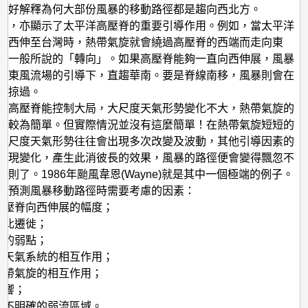
正好解釋為何大部份風暴的移動路徑都是趨向西北方。
徑，亦顯示了太平洋高壓脊的重要引導作用。例如，當太平洋
能西伸至台灣時，熱帶氣旋就會繞過高壓脊的西端而走向東
是一般所說的「轉向」。如果高壓脊能夠一直向西伸展，風暴
在東風流場的引導下，直趨華南。要是脊線南移，風暴則會在
西掠過。
洋高壓脊能控制大局，大尺度天氣形勢變化不大，熱帶氣旋的
就較為簡單。但實際情況並沒有這麼簡單！在熱帶氣旋短短的
大尺度天氣形勢往往會出現多次改變及波動，其他引導因素的
出現變化，產生此消彼長的效果，風暴的路徑便會變得飄忽不
規則了。1986年颱風韋恩(Wayne)就是其中一個極端的例子。
些預測風暴移動路徑時需要考慮的因素：
洋高壓脊向西伸展的幅度；
的南北遷徙；
脊中的弱點；
緯度天氣系統的相互作用；
他熱帶氣旋的相互作用；
影響；
氣流不明確的弱流區域。