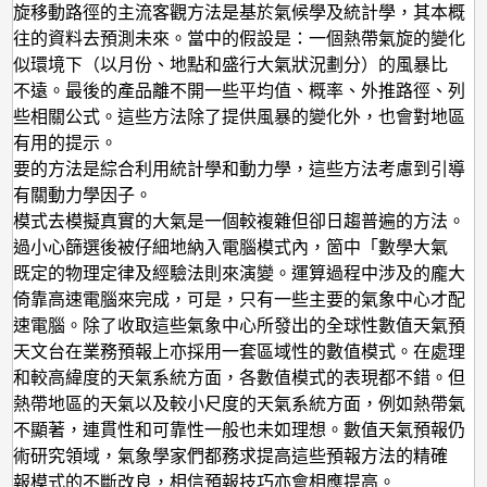
氣旋移動路徑的主流客觀方法是基於氣候學及統計學，其本概
過往的資料去預測未來。當中的假設是：一個熱帶氣旋的變化
相似環境下（以月份、地點和盛行大氣狀況劃分）的風暴比
差不遠。最後的產品離不開一些平均值、概率、外推路徑、列
一些相關公式。這些方法除了提供風暴的變化外，也會對地區
予有用的提示。
重要的方法是綜合利用統計學和動力學，這些方法考慮到引導
的有關動力學因子。
值模式去模擬真實的大氣是一個較複雜但卻日趨普遍的方法。
經過小心篩選後被仔細地納入電腦模式內，箇中「數學大氣
循既定的物理定律及經驗法則來演變。運算過程中涉及的龐大
要倚靠高速電腦來完成，可是，只有一些主要的氣象中心才配
高速電腦。除了收取這些氣象中心所發出的全球性數值天氣預
，天文台在業務預報上亦採用一套區域性的數值模式。在處理
流和較高緯度的天氣系統方面，各數值模式的表現都不錯。但
測熱帶地區的天氣以及較小尺度的天氣系統方面，例如熱帶氣
並不顯著，連貫性和可靠性一般也未如理想。數值天氣預報仍
學術研究領域，氣象學家們都務求提高這些預報方法的精確
預報模式的不斷改良，相信預報技巧亦會相應提高。