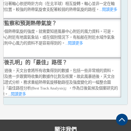
旋會沿著軸心依逆時針方向（在北半球）相互旋轉。軸心並非一定在軸
中間位置，較強的熱帶氣旋會支配著較弱的熱帶氣旋的路徑。
...閱讀更多
何監察和預測熱帶氣旋？
定一個熱帶氣旋的強度，就需要知道風暴中心附近的風力資料。可是，
在中心附近有地面氣象站，或在個別情況下，有船舶在附近水域作氣象
，否則中心風力的資料不是容易得到的。
...閱讀更多
事後孔明」的「最佳」路徑？
風」過後，天文台會將所有收集得到的數據，包括一些非常規的資料，
整理及進一步跟實時收集的數據作比對及核實。故此風暴過後，天文台
行鑑證式分析，務求重組熱帶氣旋移動路徑及強度變化的一幅整合圖
製「最佳路徑分析(Best Track Analysis)」，作為日後氣候及個案研究的
資源。
...閱讀更多
關注我們