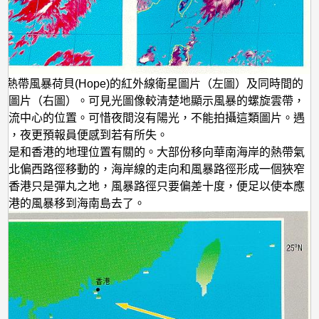
年7月熱帶風暴荷貝(Hope)的紅外線衛星圖片（左圖）及同時間的
星圖片（右圖）。可見光圖像較清楚地顯示風暴的螺旋雲帶，
環流中心的位置。可惜夜間沒有陽光，不能拍攝這類圖片。遇
況，夜更預報員便感到若有所失。
題是和香港的地理位置有關的。大部份移向華南海岸的熱帶氣
西北偏西路徑移動的，海岸線的走向和風暴路徑形成一個狹窄
而香港只是彈丸之地，風暴路徑只要偏差十度，便足以使本應
香港的風暴移到海南島去了。