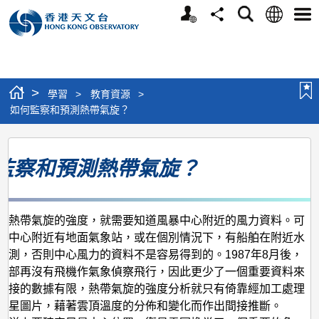
個
語
搜
分
選
人
言
尋
享
單
版
網
站
>
學習
>
教育資源
>
如何監察和預測熱帶氣旋？
如
監察和預測熱帶氣旋？
何
監
察
個熱帶氣旋的強度，就需要知道風暴中心附近的風力資料。可
和
在中心附近有地面氣象站，或在個別情況下，有船舶在附近水
預
觀測，否則中心風力的資料不是容易得到的。1987年8月後，
西部再沒有飛機作氣象偵察飛行，因此更少了一個重要資料來
測
直接的數據有限，熱帶氣旋的強度分析就只有倚靠經加工處理
熱
衛星圖片，藉著雲頂溫度的分佈和變化而作出間接推斷。