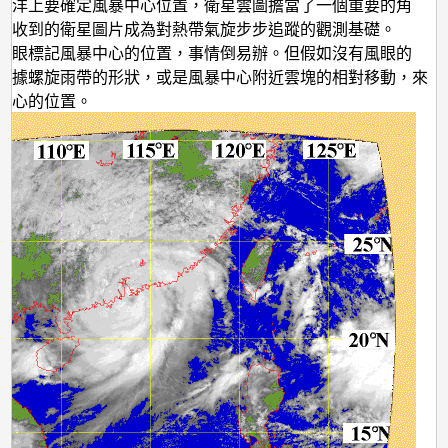
帶
海洋上要確定風暴中心位置，衛星雲圖擔當了一個重要的角
時收到的衛星圖片成為對熱帶氣旋步步追蹤的觀測基礎。
氣
風眼標記風暴中心的位置，事情倒易辦。但假如沒有風眼的
旋？
根據螺旋雨帶的形狀，或是風暴中心附近雲塊的相對移動，來
中心的位置。