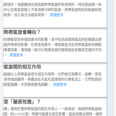
星和雷達外，地面觀測亦是追蹤熱帶氣旋的有用資料，特別是追蹤一些
而其中心在衛星雲圖上不是清晰可辨的氣旋。熱帶氣旋附近的船舶和陸
測均有用。流入角方法最為常用。
...閱讀更多
何熱帶氣旋會轉向？
氣旋的移動受到多個因素共同影響，其中包括由環境風及附近範圍出現
帶氣旋所帶來的影響。在眾多因素中，環境風是決定熱帶氣旋如何移動
個很重要因素，環境風一般可以用某高度的風場或由多層高空風的平均
代表。
...閱讀更多
帶氣旋間的相互作用
有兩個或以上熱帶氣旋發生相互作用時，它們會互相牽引、旋轉、使其
弱、吞併或逃離等，再疊加在天氣尺度環境的引導氣流上，它們的路徑
變得相當複雜，令到預測更為困難。
...閱讀更多
麼是「藤原效應」？
原效應」應用於雙熱帶氣旋的相互作用上。一般來說，兩個熱帶氣旋相
2緯距（約1350公里）時便可能產生相互影響。當這效應出現時，兩熱