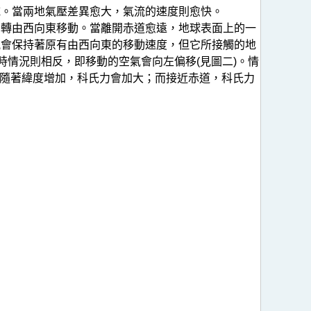
域。當兩地氣壓差異愈大，氣流的速度則愈快。
自轉由西向東移動。當離開赤道愈遠，地球表面上的一
氣會保持著原有由西向東的移動速度，但它所接觸的地
時情況則相反，即移動的空氣會向左偏移(見圖二)。情
)。隨著緯度增加，科氏力會加大；而接近赤道，科氏力