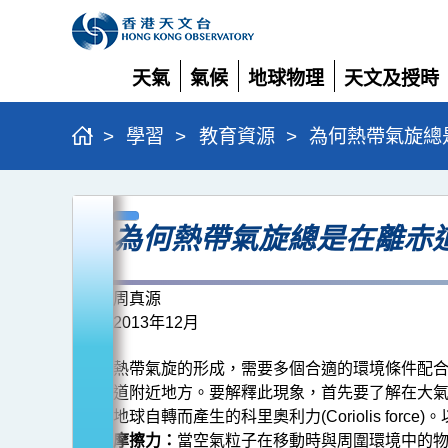
天氣
氣候
地球物理
天文及授時
展
展
展
展
開
開
開
開
>
學習
>
教育資源
>
為何熱帶氣旋總
為
為何熱帶氣旋總是在離赤
何
熱
帶
周真源
2013年12月
氣
旋
熱帶氣旋的形成，需要多個合適的環境條件配合
總
道附近地方。要解釋此現象，首先要了解在大
地球自轉而產生的科里奧利力(Coriolis forc
是
摩擦力：
當空氣粒子在移動時與周圍環境中的物