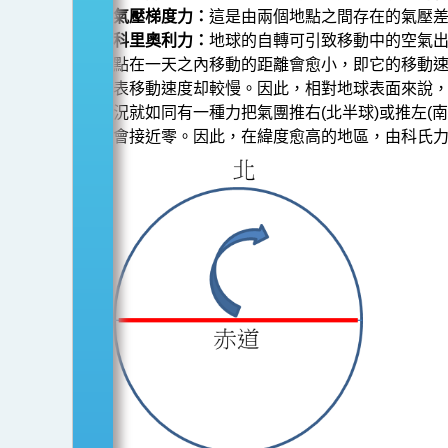
在
氣壓梯度力：
這是由兩個地點之間存在的氣壓
離
科里奧利力：
地球的自轉可引致移動中的空氣
赤
點在一天之內移動的距離會愈小，即它的移動
表移動速度却較慢。因此，相對地球表面來說，
道
況就如同有一種力把氣團推右(北半球)或推左(
緯
會接近零。因此，在緯度愈高的地區，由科氏
度
5
度
以
外
形
成？