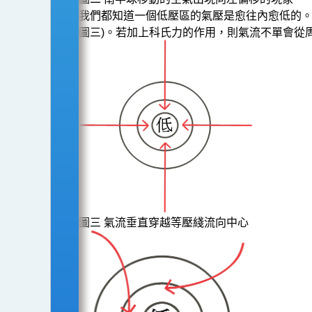
我們都知道一個低壓區的氣壓是愈往內愈低的。
圖三)。若加上科氏力的作用，則氣流不單會從
圖三 氣流垂直穿越等壓綫流向中心