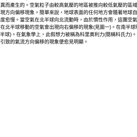
差異而產生的。空氣粒子由較高氣壓的地區被推向較低氣壓的區
出現方向偏移現象。簡單來說，地球表面的任何地方會隨著地球
速度愈慢。當空氣在北半球向北流動時，由於慣性作用，這團空
在北半球移動的空氣會出現向右偏移的現象(見圖一)。在南半球
南半球)。在氣象學上，此假想力被稱為科里奧利力(簡稱科氏力
力引致的氣流方向偏移的現象便愈見明顯。