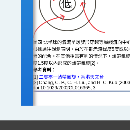
圖四 北半球的氣流呈螺旋形穿越等壓綫流向中
根據過往觀測表明，由於在離赤道緯度5度或以
素的配合。在其他相當有利的情況下，熱帶氣旋仍
度1.5度以內形成的熱帶氣旋[2]。
參考資料：
[1]
二零零一熱帶氣旋，香港天文台
[2] Chang, C.-P., C.-H. Liu, and H.-C. Kuo (200
doi:10.1029/2002GL016365, 3.