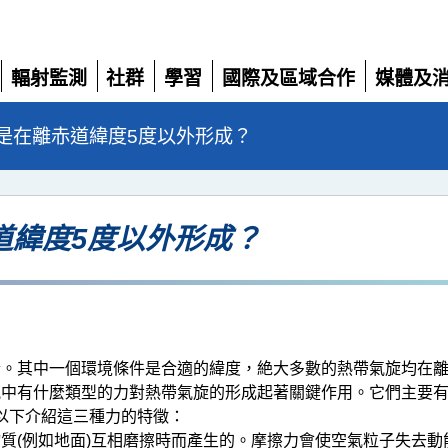
輻射監測
社群
學習
國際及區域合作
媒體及
展
展
展
展
展
開
開
開
開
開
是在離赤道緯度5度以外形成？
道緯度5度以外形成？
。其中一個環境條件是合適的緯度，絶大多數的熱帶氣旋均在離
氣中有什麼類型的力對熱帶氣旋的形成起著關鍵作用。它們主要
e)。以下介紹這三種力的特徵：
質(例如地面)互相磨擦時而產生的。摩擦力會使空氣粒子失去動