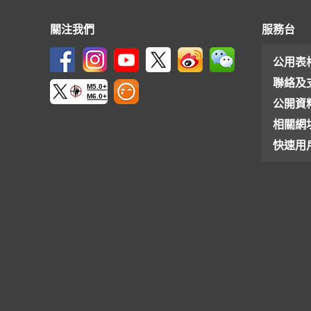
關注我們
服務台
公用表
聯絡及
M5.0+
M6.0+
公開資
相關網
快速用