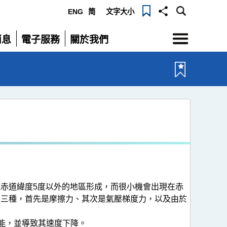
ENG
简
文字大小
選
消息
電子服務
關於我們
單
展
展
開
開
赤道緯度5度以外的地區形成，而很小機會出現在赤
有三種，首先是摩擦力、其次是氣壓梯度力，以及由於
能，並導致其速度下降。