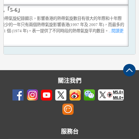
風「5-6」
的熱帶氣旋紀錄顯示，影響香港的熱帶氣旋數目有很大的年際和十年際
最少的一年只有兩個熱帶氣旋影響香港(1997 年及 2007 年)，而最多的
 11 個 (1974 年)。表一提供了不同時段的熱帶氣旋平均數目。
...閱讀更
關注我們
M5.0+
M6.0+
服務台