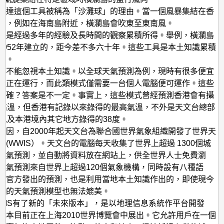
表達這個工具被稱為「沙灘球」的理由。當一個風暴集結在香
時，例如在海南島附近，橫瀾島會吹東至東南風。
具是經過多年的經驗及長時間的觀察累積所得。舉例，橫瀾島
1952年建立的，距今差不多六十年。這些工具是本土知識累積
果。
們不能忽視本土知識。以全球天氣預測為例，現時有很多便宜
式正在運行，而此類模式僅需要一台個人電腦便可運作。這些
準確？答案是不一定。事實上，這些模式曾經預測香港會有攝
的高溫，但香港有記錄以來錄得的最高氣溫，不外是天文台總部
，以及本港境內其它地方錄得的38度。
原因，自2000年起天文台為聯合國世界氣象組織開發了世界天
務(WWIS）。天文台的電腦每天收集了世界上超過 1300個城
天氣預測，並自動將資料放在網站上，供全世界人士免費瀏
天氣預測來自世界上超過120個氣象機構，同時設有八種語
是官方發出的預測，也是利用當地本土知識作出的，即使現今
好的天氣預測模型也無法媲美。
WIS有了新的「未來版本」，是以地理信息系統作平台開發
版本目前正在上海2010世界博覽會中展出。它允許用戶在一個