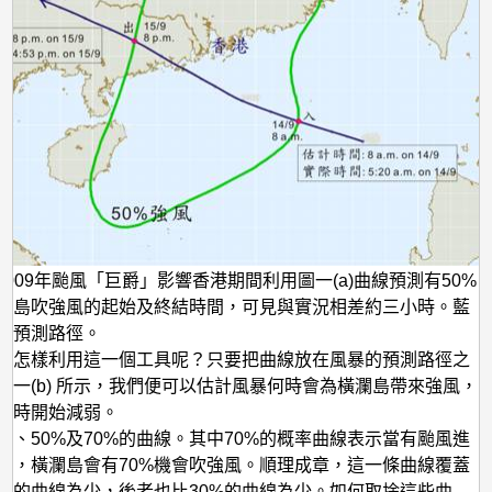
 2009年颱風「巨爵」影響香港期間利用圖一(a)曲線預測有50%
瀾島吹強風的起始及終結時間，可見與實況相差約三小時。藍
的預測路徑。
員怎樣利用這一個工具呢？只要把曲線放在風暴的預測路徑之
圖一(b) 所示，我們便可以估計風暴何時會為橫瀾島帶來強風，
何時開始減弱。
0%、50%及70%的曲線。其中70%的概率曲線表示當有颱風進
時，橫瀾島會有70%機會吹強風。順理成章，這一條曲線覆蓋
0%的曲線為少，後者也比30%的曲線為少。如何取捨這些曲