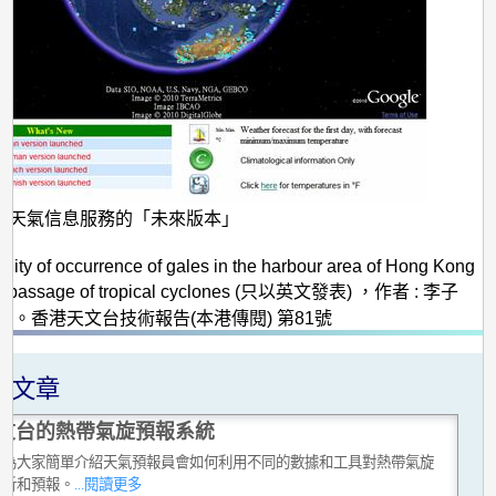
界天氣信息服務的「未來版本」
：
bility of occurrence of gales in the harbour area of Hong Kong
he passage of tropical cyclones (只以英文發表) ，作者 : 李子
輝。香港天文台技術報告(本港傳閱) 第81號
關文章
文台的熱帶氣旋預報系統
會為大家簡單介紹天氣預報員會如何利用不同的數據和工具對熱帶氣旋
分析和預報。
...閱讀更多