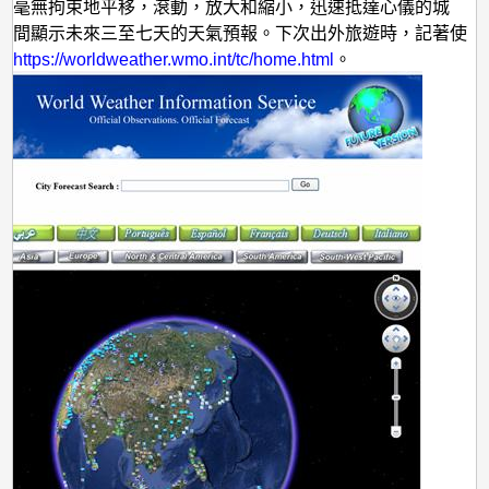
上毫無拘束地平移，滾動，放大和縮小，迅速抵達心儀的城
瞬間顯示未來三至七天的天氣預報。下次出外旅遊時，記著使
：
https://worldweather.wmo.int/tc/home.html
。