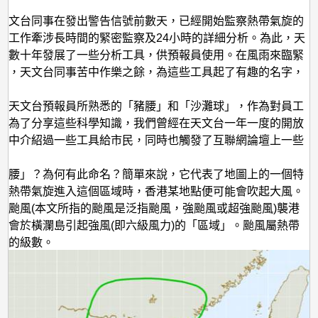
天文台同事在發出警告信號前數天，已經開始監察熱帶氣旋的
些工作牽涉長時間的緊密監察及24小時的詳細分析。為此，天
去數十年發展了一些分析工具，供預報員使用。在風雨來臨緊
下，天文台同事苦中作樂之餘，為這些工具起了有趣的名字，
。
紹天文台預報員所熟悉的「豬腰」和「沙灘球」，作為對員工
。為了分享這些科學知識，我們曾經在天文台一年一度的開放
會中介紹過一些工具給市民，同時也觸發了互聯網論壇上一些
。
豬腰」？為何有此命名？簡單來說，它代表了地圖上的一個特
當熱帶氣旋進入這個區域時，香港某地點便可能會吹起大風。
個颱風(本文所指的颱風是泛指颱風，強颱風或超強颱風)襲港
機會於橫瀾島引起強風(即六級風力)的「區域」。颱風屬熱帶
強的級數。