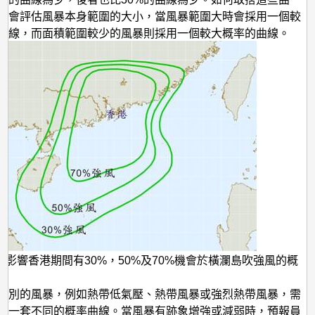
員會評估風暴本身範圍的大小，當風暴範圍大時會採用一個較
曲線，而面積範圍較少的風暴則採用一個較大概率的曲線。
風影響香港期間有30%，50%及70%機會於橫瀾島吹強風的概
級別的風暴，例如熱帶低氣壓、熱帶風暴或強烈熱帶風暴，需
外一套不同的概率曲線。當風暴有跡象增強或減弱時，預報員