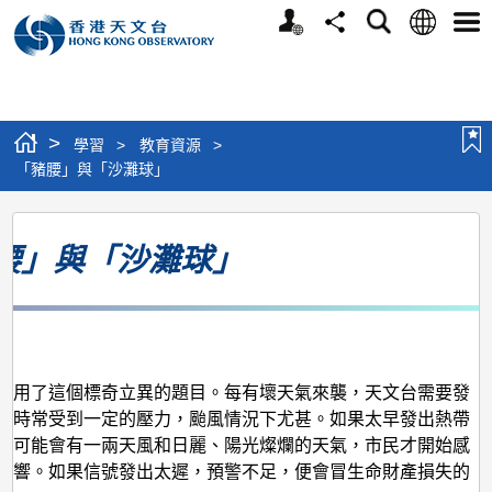
個
語
搜
分
選
人
言
尋
享
單
版
網
站
>
學習
>
教育資源
>
「豬腰」與「沙灘球」
「豬
腰」與「沙灘球」
腰」
與
「沙
月
灘
球」
我用了這個標奇立異的題目。每有壞天氣來襲，天文台需要發
，時常受到一定的壓力，颱風情況下尤甚。如果太早發出熱帶
，可能會有一兩天風和日麗、陽光燦爛的天氣，市民才開始感
影響。如果信號發出太遲，預警不足，便會冒生命財產損失的