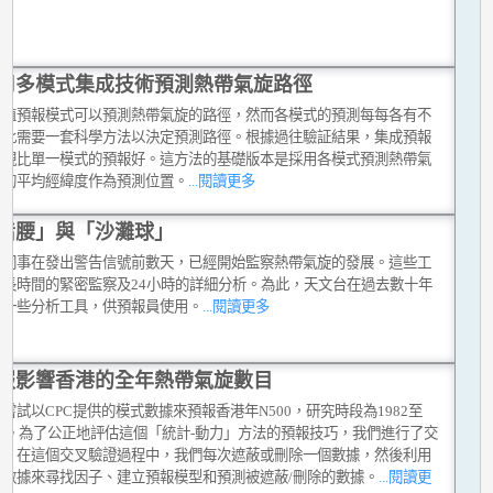
用多模式集成技術預測熱帶氣旋路徑
數值預報模式可以預測熱帶氣旋的路徑，然而各模式的預測每每各有不
故此需要一套科學方法以決定預測路徑。根據過往驗証結果，集成預報
表現比單一模式的預報好。這方法的基礎版本是採用各模式預測熱帶氣
置的平均經緯度作為預測位置。
...閱讀更多
豬腰」與「沙灘球」
台同事在發出警告信號前數天，已經開始監察熱帶氣旋的發展。這些工
涉長時間的緊密監察及24小時的詳細分析。為此，天文台在過去數十年
了一些分析工具，供預報員使用。
...閱讀更多
報影響香港的全年熱帶氣旋數目
嘗試以CPC提供的模式數據來預報香港年N500，研究時段為1982至
9年。為了公正地評估這個「統計-動力」方法的預報技巧，我們進行了交
證。在這個交叉驗證過程中，我們每次遮蔽或刪除一個數據，然後利用
的數據來尋找因子、建立預報模型和預測被遮蔽/刪除的數據。
...閱讀更