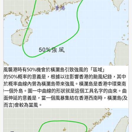
) 颱風襲港時有50%機會於橫瀾島引致強風的「區域」
及的50%概率的意義是，根據以往影響香港的颱風紀錄，其中
風於概率曲線內曾為橫瀾島帶來強風。橫瀾島是香港中環東南
里的一個外島。圖一中曲線的形狀就是這個工具名字的由來。曲
方面伸延的意義是，當一個風暴集結在香港西南時，橫瀾島(及
港而言)會較為當風。