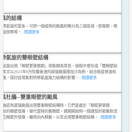
颱風的結構
熱帶氣旋的雲系，可把一個成熟的颱風約略分為三個區域，即風眼、眼
螺旋雨帶等。
...閱讀更多
熱帶氣旋的雙眼壁結構
帶氣旋出現「眼壁更替週期」現象頗為常見，過程中會形成「雙眼壁結
。本文以2025年9月吹襲香港的超強颱風樺加沙為例，結合衛星微波和
圖像，探討這現象對熱帶氣旋風力結構的影響。
...閱讀更多
颱風杜鵑─雙重眼壁的颱風
普遍認為當強颱風出現雙重眼壁結構時，它們是處於「眼壁更替週
：新的眼壁發展，替代當時的舊眼壁。週期開始時一個環型的密集對流
先在眼壁外發展，繼而向內移動，以至出現雙重眼壁結構。
...閱讀更多