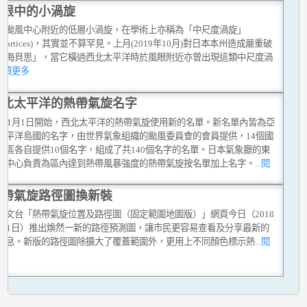
風眼中的小渦旋
在颱風中心附近的低層小渦旋，在學術上亦稱為「中尺度渦旋」
sovortices)，其實並不算罕見。上月(2019年10月)對日本本州造成嚴重破
「海貝思」，當它橫過西北太平洋時於風眼附近亦曾出現這類中尺度渦
.閱讀更多
西北太平洋的熱帶氣旋名字
00年1月1日開始，西北太平洋的熱帶氣旋使用新的名單。新名單內皆為亞
太平洋島國的名字，由世界氣象組織的颱風委員會的會員提供，14個國
地區各自提供10個名字，組成了共140個名字的名單。日本氣象廳的東
風中心負責為區內達到熱帶風暴強度的熱帶氣旋按名單加上名字。
...閱
多
熱帶氣旋路徑圖換新裝
天文台「熱帶氣旋位置及路徑圖（固定範圍地圖版）」網頁今日（2018
月31日）推出煥然一新的路徑預測圖，讓市民更容易查看及分享最新的
消息。新版的路徑圖除擴大了覆蓋範圍外，更用上不同顏色標示熱
...閱
多