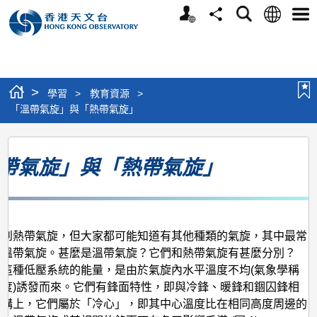
個
語
搜
分
選
人
言
尋
享
單
版
網
站
>
學習
>
教育資源
>
「溫帶氣旋」與「熱帶氣旋」
「溫
帶氣旋」與「熱帶氣旋」
帶
氣
旋」
與
提到熱帶氣旋，但大家都可能知道有其他種類的氣旋，其中最常
「熱
謂溫帶氣旋。甚麼是溫帶氣旋？它們和熱帶氣旋有甚麼分別？
旋這種低壓系統的能量，是由於氣旋內水平溫度不均(氣象學稱
帶
梯度)誘發而來。它們有鋒面特性，即與冷鋒、暖鋒和錮囚鋒相
氣
結構上，它們屬於「冷心」，即其中心溫度比在相同高度周邊的