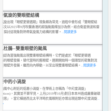
帶氣旋的雙眼壁結構
帶氣旋出現「眼壁更替週期」現象頗為常見，過程中會形成「雙眼壁結
本文以2025年9月吹襲香港的超強颱風樺加沙為例，結合衛星微波和雷
像，探討這現象對熱帶氣旋風力結構的影響。
...閱讀更多
風杜鵑─雙重眼壁的颱風
普遍認為當強颱風出現雙重眼壁結構時，它們是處於「眼壁更替週
：新的眼壁發展，替代當時的舊眼壁。週期開始時一個環型的密集對流
先在眼壁外發展，繼而向內移動，以至出現雙重眼壁結構。
...閱讀更多
眼中的小渦旋
在颱風中心附近的低層小渦旋，在學術上亦稱為「中尺度渦旋」
sovortices)，其實並不算罕見。上月(2019年10月)對日本本州造成嚴重破䃶
海貝思」，當它橫過西北太平洋時於風眼附近亦曾出現這類中尺度渦旋
...
更多