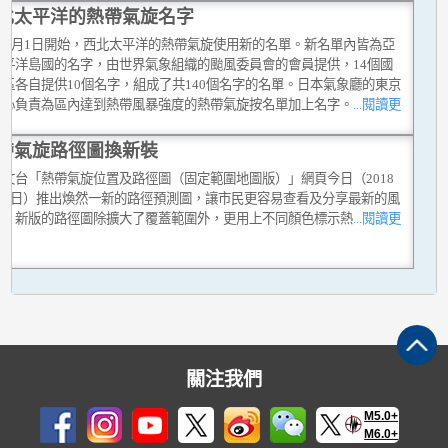
北太平洋的熱帶氣旋名字
0年1月1日開始，西北太平洋的熱帶氣旋使用新的名單。新名單內皆為亞
太平洋島國的名字，由世界氣象組織的颱風委員會的會員提供，14個國
區各自提供10個名字，組成了共140個名字的名單。日本氣象廳的東京
中心負責為區內達到熱帶風暴強度的熱帶氣旋按名單加上名字。
...閱讀更
帶氣旋路徑圖換新裝
天文台「熱帶氣旋位置及路徑圖（固定範圍地圖版）」網頁今日（2018
月31日）推出煥然一新的路徑預測圖，讓市民更容易查看及分享最新的風
息。新版的路徑圖除擴大了覆蓋範圍外，更用上不同顏色標示熱
...閱讀更
關注我們
M5.0+
M6.0+