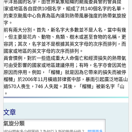
氣
太平洋島國的名字，由世界氣象組織的颱風委員會的會員提
個國家或地區各自提供10個名字，組成了共140個名字的名單。
旋
廳的東京颱風中心負責為區內達到熱帶風暴強度的熱帶氣旋按
名
名字。
字
以前有兩大分別。首先，新名字大多數並不是人名，當中有幾
字，但主要是花卉、動物、鳥類、樹木或甚至食物的名稱，更
形容詞；其次，名字並不是根據其英文字母的次序而排列，而
供國家或地區的英文字母的次序而排列。
委員會慣例，對於一些造成重大人命傷亡和經濟損失的熱帶氣
字可由受影響的國家或地區建議停用；有時，名字亦會因其他
化原因而停用。例如，「榴槤」就是因為它帶來的損失而被停
「榴槤」於2006年11月橫過菲律賓中部，暴雨引起廣泛地區山
超過570人喪生，746 人失蹤。其後，「榴槤」被新名字「山
代。
關文章
帶氣旋分類
氣旋的分類有多少個等級？為何引入新的颱風分級？
...閱讀更多