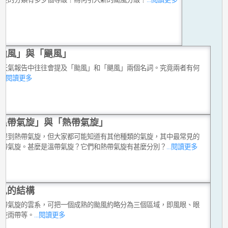
颱風」與「颶風」
或天氣報告中往往會提及「颱風」和「颶風」兩個名詞。究竟兩者有何
？
...閱讀更多
溫帶氣旋」與「熱帶氣旋」
常提到熱帶氣旋，但大家都可能知道有其他種類的氣旋，其中最常見的
溫帶氣旋。甚麼是溫帶氣旋？它們和熱帶氣旋有甚麼分別？
...閱讀更多
風的結構
熱帶氣旋的雲系，可把一個成熟的颱風約略分為三個區域，即風眼、眼
螺旋雨帶等。
...閱讀更多