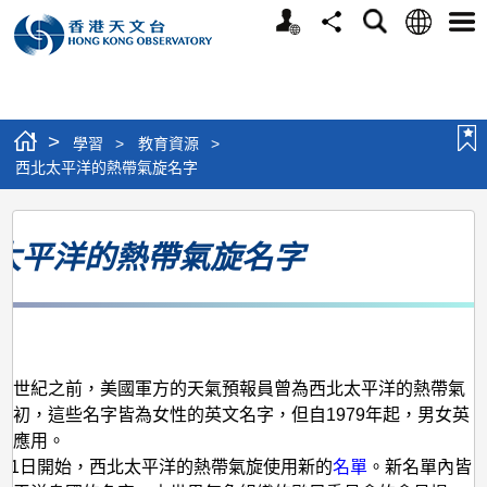
個
語
搜
分
選
人
言
尋
享
單
版
網
站
>
學習
>
教育資源
>
西北太平洋的熱帶氣旋名字
西
太平洋的熱帶氣旋名字
北
太
平
月
洋
的
個世紀之前，美國軍方的天氣預報員曾為西北太平洋的熱帶氣
最初，這些名字皆為女性的英文名字，但自1979年起，男女英
熱
替應用。
帶
年1月1日開始，西北太平洋的熱帶氣旋使用新的
名單
。新名單內皆