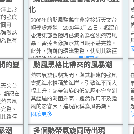
化
平洋上形
它的強度
2008年的颱風鸚鵡在非常接近天文台
雲圖可
總部處經過。2008年8月22日，鸚鵡在
為強烈熱
香港東部登陸時已減弱為強烈熱帶風
變為較有
暴，雷達圖像顯示其風眼不甚完整。
此外，鸚鵡的環流重整，使到其路徑
出現複雜的變化。
...閱讀更多
間的變
颱風黑格比帶來的風暴潮
熱帶氣旋侵襲期間，與其相連的強風
會把海水推積於海岸，引致海平面大
近天文台
幅上升；熱帶氣旋的低氣壓亦會令到
日，鸚鵡在
其經過的海面升高，雖然作用不及強
烈熱帶風
風的影響大。這現象稱為風暴潮。
...
甚完整。
閱讀更多
到其路徑
多
暴潮
多個熱帶氣旋同時出現