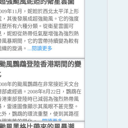
增強的情況，以上述熱帶氣旋來說是
超強颱風妮妲的衛星雲圖
史無前例。
...閱讀更多
2009年11月，妮妲於西北太平洋上形
成，其後發展成超強颱風。它的強度
經歷所有六種分類。從衛星雲圖可
見，妮妲從熱帶低氣壓增強為強烈熱
帶風暴期間，它的雲帶持續變為較有
組織的旋渦。
...閱讀更多
颱風鸚鵡登陸香港期間的變
化
2008年的颱風鸚鵡在非常接近天文台
總部處經過。2008年8月22日，鸚鵡在
香港東部登陸時已減弱為強烈熱帶風
暴，雷達圖像顯示其風眼不甚完整。
此外，鸚鵡的環流重整，使到其路徑
出現複雜的變化。
...閱讀更多
颱風黑格比帶來的風暴潮