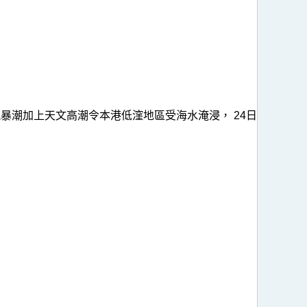
暴潮加上天文高潮令本港低漥地區受海水淹浸， 24日