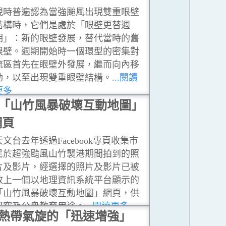
現時普遍認為當強颱風出現雙重眼壁
結構時，它們是處於「眼壁更替週
期」：新的眼壁發展，替代當時的舊
眼壁。週期開始時一個環型的密集對
流區首先在眼壁外發展，繼而向內移
動，以至出現雙重眼壁結構。
...閱讀
更多
「山竹風暴破壞互動地圖」
網頁
天文台去年透過Facebook專頁收集市
民於超強颱風山竹襲港期間拍到的照
片及影片，經選擇的照片及影片已被
放上一個以地理資訊系統平台顯示的
「山竹風暴破壞互動地圖」網頁，供
研究及公衆教育用途。
...閱讀更多
熱帶氣旋的「迅速增強」