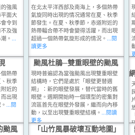
連的強風
在北太平洋西部及南海上，多個熱帶
海平面大
氣旋同時出現的情况通常在夏、秋季
亦會令到
節發生。在夏、秋季節，赤道附近的
用不及強
熱帶輻合帶不時會變得活躍，而出現
暴潮。
...
超過一個熱帶氣旋形成的情況。
...閱
讀更多
現
颱風杜鵑─雙重眼壁的颱風
多個熱帶
現時普遍認為當強颱風出現雙重眼壁
夏、秋季
結構時，它們是處於「眼壁更替週
道附近的
期」：新的眼壁發展，替代當時的舊
，而出現
眼壁。週期開始時一個環型的密集對
況。
...閱
流區首先在眼壁外發展，繼而向內移
動，以至出現雙重眼壁結構。
...閱讀
更多
的颱風
「山竹風暴破壞互動地圖」