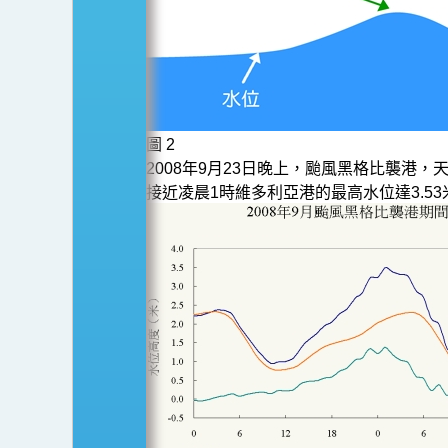
圖 2
2008年9月23日晚上，颱風黑格比襲港
接近凌晨1時維多利亞港的最高水位達3.53