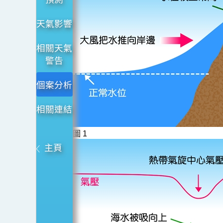
風
暴
天氣影響
潮
相關天氣
警告
個案分析
相關連結
圖 1
主頁