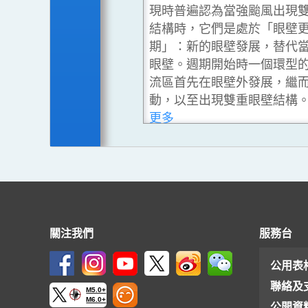
現時普遍認為當強颱風出現
結構時，它們是處於「眼壁
期」：新的眼壁發展，替代
眼壁。週期開始時一個環型
流區首先在眼壁外發展，繼
動，以至出現雙重眼壁結構
更多
上
下
一
一
項
項
關注我們
服務台
公用表
聯絡及
M5.0+
M6.0+
公開資