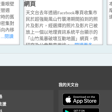
網頁
雙重眼壁
更替週
天文台去年透過Facebook專頁收集市
當時的舊
民於超強颱風山竹襲港期間拍到的照
的密集對
片及影片，經選擇的照片及影片已被
而向內移
放上一個以地理資訊系統平台顯示的
。
...閱讀
「山竹風暴破壞互動地圖」網頁，供
研究及公衆教育用途。
...閱讀更多
我的天文台
格
支援
料