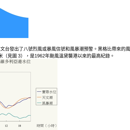
，天文台發出了八號烈風或暴風信號和風暴潮預警。黑格比帶來的風
米（見圖 3），是1962年颱風溫黛襲港以來的最高紀錄。