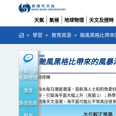
天氣
氣候
地球物理
天文及授時
展
展
展
展
開
開
開
開
>
學習
>
教育資源
>
颱風黑格比帶來
颱
颱風黑格比帶來的風暴
風
黑
分類、命
格
名與特性
黃梓輝
比
海水每日潮退潮漲，是航海人士和釣魚愛
強度
帶
岸，引致海平面大幅上升（見圖 1）；熱
來
適逢天文漲潮，海平面可能比平常高出很
路徑追蹤
的
預測