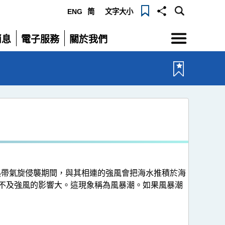
ENG
简
文字大小
選
消息
電子服務
關於我們
單
展
展
開
開
熱帶氣旋侵襲期間，與其相連的強風會把海水推積於海
用不及強風的影響大。這現象稱為風暴潮。如果風暴潮