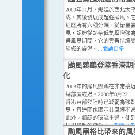
史無前例。
...閱讀更多
2009年11月，妮妲於西北太
成，其後發展成超強颱風。
經歷所有六種分類。從衛星
見，妮妲從熱帶低氣壓增強
帶風暴期間，它的雲帶持續
組織的旋渦。
...閱讀更多
颱風鸚鵡登陸香港期
化
2008年的颱風鸚鵡在非常接
總部處經過。2008年8月22
香港東部登陸時已減弱為強
暴，雷達圖像顯示其風眼不
此外，鸚鵡的環流重整，使
出現複雜的變化。
...閱讀更
颱風黑格比帶來的風