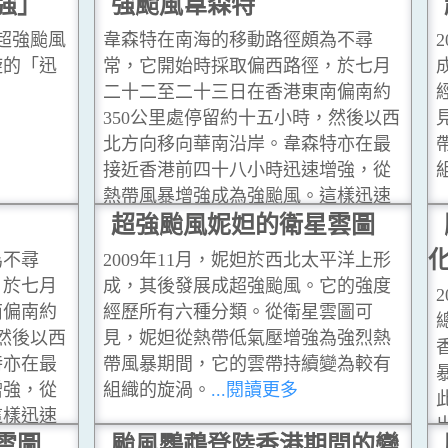
強」
強颱風韋森特
的超強颱風
韋森特在南海的移動路徑頗為不尋
旋的「迅
常，它開始時採取偏西路徑，於七月
二十二至二十三日在香港東南偏南約
350公里處停留約十五小時，然後以西
北方向移向華南沿岸。韋森特亦在最
接近香港前四十八小時迅速增強，從
熱帶風暴增強成為強颱風。這樣迅速
增強的情況，以上述熱帶氣旋來說是
超強颱風妮妲的衛星雲圖
史無前例。
...閱讀更多
為不尋
2009年11月，妮妲於西北太平洋上形
，於七月
成，其後發展成超強颱風。它的強度
南偏南約
經歷所有六種分類。從衛星雲圖可
，然後以西
見，妮妲從熱帶低氣壓增強為強烈熱
特亦在最
帶風暴期間，它的雲帶持續變為較有
增強，從
組織的旋渦。
...閱讀更多
這樣迅速
旋來說是
雲圖
颱風鸚鵡登陸香港期間的變