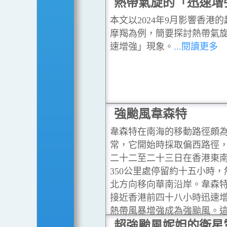
熱帶氣旋的「迅速增
本文以2024年9月影響香港
摩羯為例，簡要探討熱帶氣
速增強」現象。
...閱讀更多
強颱風韋森特
韋森特在南海的移動路徑頗
常，它開始時採取偏西路徑
二十二至二十三日在香港東
350公里處停留約十五小時
北方向移向華南沿岸。韋森
接近香港前四十八小時迅速
熱帶風暴增強成為強颱風。
增強的情況，以上述熱帶氣
超強颱風妮妲的衛星