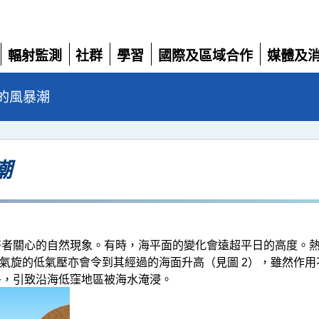
輻射監測
社群
學習
國際及區域合作
媒體及
展
展
展
展
展
開
開
開
開
開
的風暴潮
潮
好者關心的自然現象。有時，海平面的變化會遠超平日的高度。
帶氣旋的低氣壓亦會令到其經過的海面升高（見圖 2），雖然作
多，引致沿海低窪地區被海水淹浸。