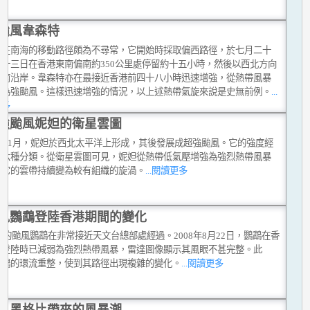
颱風韋森特
特在南海的移動路徑頗為不尋常，它開始時採取偏西路徑，於七月二十
二十三日在香港東南偏南約350公里處停留約十五小時，然後以西北方向
華南沿岸。韋森特亦在最接近香港前四十八小時迅速增強，從熱帶風暴
成為強颱風。這樣迅速增強的情況，以上述熱帶氣旋來說是史無前例。
...
更多
強颱風妮妲的衛星雲圖
9年11月，妮妲於西北太平洋上形成，其後發展成超強颱風。它的強度經
有六種分類。從衛星雲圖可見，妮妲從熱帶低氣壓增強為強烈熱帶風暴
，它的雲帶持續變為較有組織的旋渦。
...閱讀更多
風鸚鵡登陸香港期間的變化
8年的颱風鸚鵡在非常接近天文台總部處經過。2008年8月22日，鸚鵡在香
部登陸時已減弱為強烈熱帶風暴，雷達圖像顯示其風眼不甚完整。此
鸚鵡的環流重整，使到其路徑出現複雜的變化。
...閱讀更多
風黑格比帶來的風暴潮