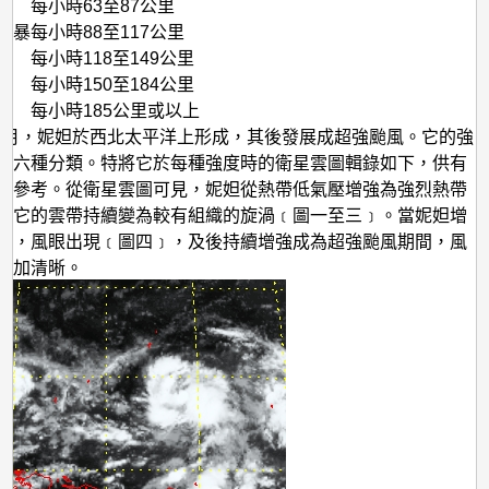
星
每小時63至87公里
風暴
每小時88至117公里
雲
每小時118至149公里
圖
每小時150至184公里
每小時185公里或以上
年11月，妮妲於西北太平洋上形成，其後發展成超強颱風。它的強
有六種分類。特將它於每種強度時的衛星雲圖輯錄如下，供有
士參考。從衛星雲圖可見，妮妲從熱帶低氣壓增強為強烈熱帶
，它的雲帶持續變為較有組織的旋渦﹝圖一至三﹞。當妮妲增
時，風眼出現﹝圖四﹞，及後持續增強成為超強颱風期間，風
愈加清晰。