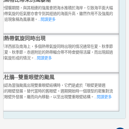
氣旋侵襲期間，與其相連的強風會把海水推積於海岸，引致海平面大幅
；熱帶氣旋的低氣壓亦會令到其經過的海面升高，雖然作用不及強風的
大。這現象稱為風暴潮。
...閱讀更多
個熱帶氣旋同時出現
太平洋西部及南海上，多個熱帶氣旋同時出現的情况通常在夏、秋季節
。在夏、秋季節，赤道附近的熱帶輻合帶不時會變得活躍，而出現超過
熱帶氣旋形成的情況。
...閱讀更多
風杜鵑─雙重眼壁的颱風
普遍認為當強颱風出現雙重眼壁結構時，它們是處於「眼壁更替週
：新的眼壁發展，替代當時的舊眼壁。週期開始時一個環型的密集對流
先在眼壁外發展，繼而向內移動，以至出現雙重眼壁結構。
...閱讀更多