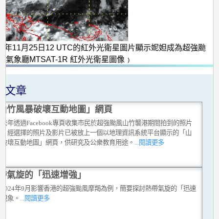
09年11月25日12 UTC的紅外光衛星圖片顯示妮妲成為超強颱
本氣象廳MTSAT-1R 紅外光衛星圖像﹚
關文章
山竹風暴破壞互動地圖」網頁
去年透過Facebook專頁收集市民於超強颱風山竹襲港期間拍到的照片
片，經選擇的照片及影片已被放上一個以地理資訊系統平台顯示的「山
暴破壞互動地圖」網頁，供研究及公衆教育用途。
...閱讀更多
帶氣旋的「迅速增強」
2024年9月影響香港的超強颱風摩羯為例，簡要探討熱帶氣旋的「迅速
」現象。
...閱讀更多