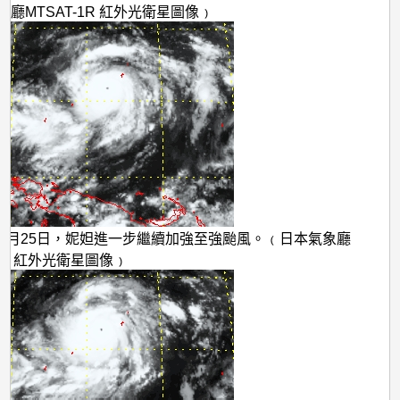
廳MTSAT-1R 紅外光衛星圖像﹚
11月25日，妮妲進一步繼續加強至強颱風。﹙日本氣象廳
-1R 紅外光衛星圖像﹚