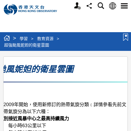
個
語
搜
分
選
人
言
尋
享
單
版
網
站
>
學習
>
教育資源
>
超強颱風妮妲的衛星雲圖
超
颱風妮妲的衛星雲圖
強
颱
風
月
妮
妲
台2009年開始，使用新修訂的熱帶氣旋分類﹝詳情參看先前文
熱帶氣旋分為以下六種：
的
類別
接近風暴中心之最高持續風力
衛
壓
每小時63公里以下