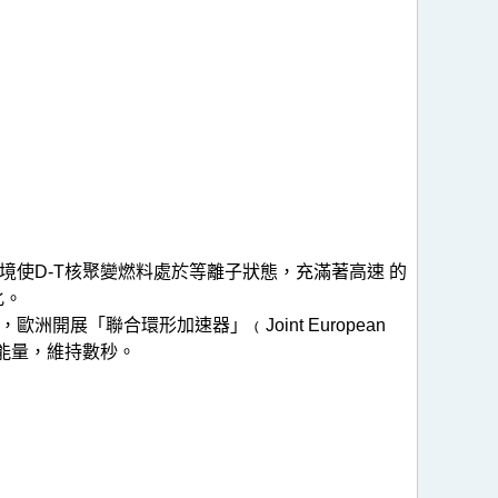
境使D-T核聚變燃料處於等離子狀態，充滿著高速 的
化。
展「聯合環形加速器」﹙Joint European
的能量，維持數秒。