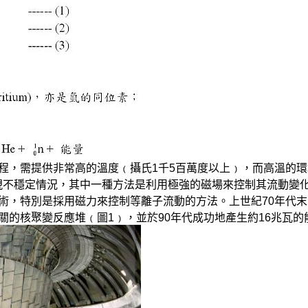
過程，需提供非常高的溫度﹙攝氏1千5百萬度以上﹚，而高溫的環
出現不穩定情況，其中一種方法是利用極強的磁場來控制其流動變
，特別是採用磁力來控制等離子流動的方法。上世紀70年代末，歐洲開
了相關的核聚變反應堆﹙圖1﹚，並於90年代成功地產生約16兆瓦