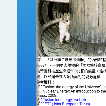
圖1 「歐洲聯合環形加速器」的內部結構﹙
2007年，一個更大規模的「國際熱核實驗反應堆」計劃
核聚變科技產生高達500兆瓦的能量，維持
破，以舒緩未來人類所面對的能源危機。
參考資料：
[1] "Fusion: the energy of the Universe"
[2] "Nuclear Energy: An introduction to t
Press, 2009.
[3]
"Fusion for energy" website
[4]
"JET" (Joint European Torus)