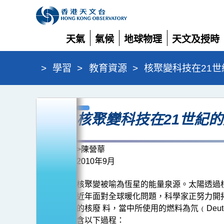
天氣
氣候
地球物理
天文及授時
展
展
展
展
開
開
開
開
>
學習
>
教育資源
>
核聚變科技在21世
核
核聚變科技在21世紀
聚
變
科
>陳營華
2010年9月
技
在
核聚變被喻為恆星的能量泉源。太陽透過
21
近年面對全球暖化問題，科學家正努力開
的核廢 料，當中所使用的燃料為氘﹙Deut
世
含以下過程：