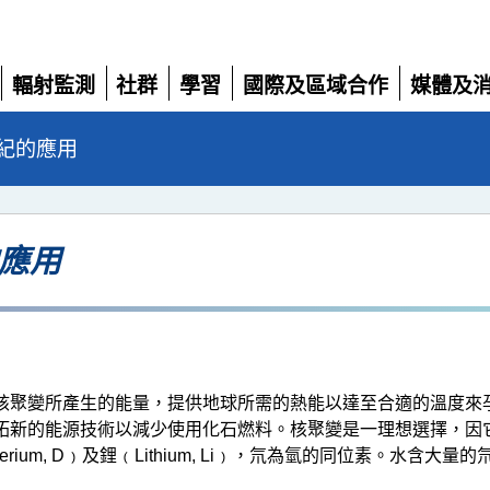
輻射監測
社群
學習
國際及區域合作
媒體及
展
展
展
展
展
開
開
開
開
開
紀的應用
的應用
核聚變所產生的能量，提供地球所需的熱能以達至合適的溫度來
拓新的能源技術以減少使用化石燃料。核聚變是一理想選擇，因
erium, D﹚及鋰﹙Lithium, Li﹚，氘為氫的同位素。水