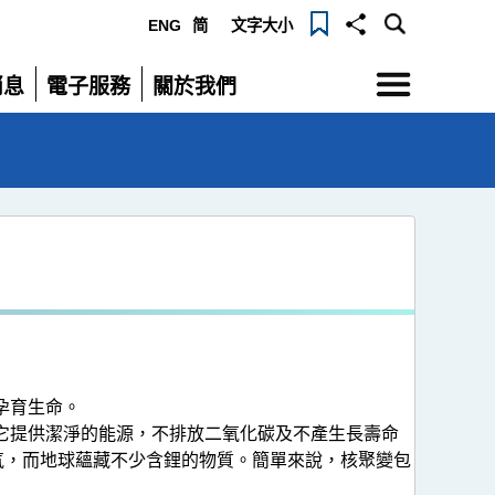
ENG
简
文字大小
選
消息
電子服務
關於我們
單
展
展
開
開
孕育生命。
它提供潔淨的能源，不排放二氧化碳及不產生長壽命
含大量的氘，而地球蘊藏不少含鋰的物質。簡單來說，核聚變包