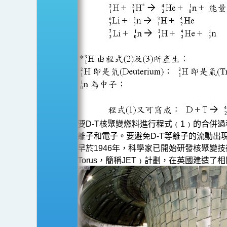
紀
的
應
用
要D-T核聚變燃料進行程式﹙1﹚的合併
離子和電子。要避免D-T等離子的流動
早於1946年，科學家已開始研發核聚變技術
Torus，簡稱JET﹚計劃，在英國建造