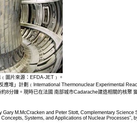
圖片來源：EFDA-JET﹚。
﹙International Thermonuclear Experimenta
約8分鐘。現時已在法國 南部城市Cadarache建造相關的核
, by Gary M.McCracken and Peter Stott, Complementary Science 
he Concepts, Systems, and Applications of Nuclear Processes", 