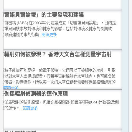
切爾諾貝爾論壇」的主要發現和建議
子能機構 (IAEA) 在2003年2月建議成立「切爾諾貝爾論壇」，目的是
切爾諾貝爾核事故對環境和健康的影響，包括對環境及健康的長期效
並向政府建議將來的行動
...閱讀更多
宙輻射如何被發現？ 香港天文台怎樣測量宇宙射
帶電粒子能量可能高達一億電子伏特，它們可以干擾細胞的功能，引致
，所以對太空人會構成威脅。假若宇宙射線射進太空艙內，也可能會破
密的儀器，影響操作。所以每一次的太空任務都需要經過嚴格和認真的
。
...閱讀更多
談伽馬輻射偵測器的運作原理
述伽馬輻射的偵測原理，包括充氣探測器(如蓋革彌勒(GM)計數器)及伽
法儀的運作。
...閱讀更多