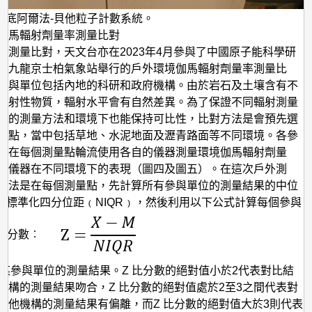
本底阿爾法-貝他粒子計數系統。
伽馬輻射劑量率測量比對
室測量比對，天文台亦在2023年4月參與了中國原子能科學研
於九龍京士柏氣象站舉行的戶外環境伽馬輻射劑量率測量比
參與單位包括內地的科研和政府機構。由於岩石及土壤含有不
放射性物質，輻射水平會有自然差異。為了保證不同輻射測量
樣的測量方法和環境下也能保持可比性，比對方法是會預先選
量點，當中包括草地、水泥地面及瀝青路面等不同環境。各參
要在每個測量點輪流使用各自的儀器測量環境伽馬輻射劑量
對儀器在不同環境下的表現（圖四及圖五）。在這次戶外測
方法是在每個測量點，先計算所有參與單位的測量結果的中位
和標準化四分位距﹙NIQR﹚，然後利用以下公式計算每個參與
 比分數︰
 是某參與單位的測量結果。Z 比分數的絕對值小於2代表對比結
機構的測量結果吻合，Z 比分數的絕對值處於2至3之間代表對
其他機構的測量結果有偏離，而Z 比分數的絕對值大於3則代表