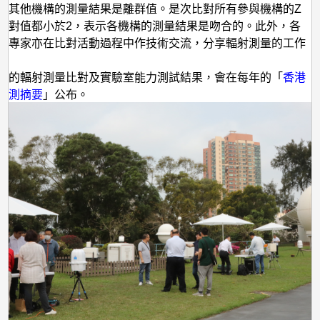
與其他機構的測量結果是離群值。是次比對所有參與機構的Z
絕對值都小於2，表示各機構的測量結果是吻合的。此外，各
的專家亦在比對活動過程中作技術交流，分享輻射測量的工作
與的輻射測量比對及實驗室能力測試結果，會在每年的「
香港
監測摘要
」公布。