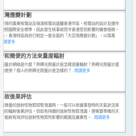
亞灣應變計劃
大亞灣的廣東核電站及嶺澳核電站遠離香港市區，核電站的設計及運作
格按照國際安全標準，因此發生核事故而令香港受到影響的機會極微。
如此，香港特區政府已制定一套全面的「大亞灣應變計劃」，以策萬
..閱讀更多
濟和簡便的方法來量度輻射
光劑量計網絡是什麼？熱釋光劑量計是怎樣測量輻射？熱釋光劑量計還
哪處使用？個人的熱釋光劑量計是怎樣的？
...閱讀更多
事故後果評估
只有微量的放射性物質短暫洩漏時，一般可以依據事發時的天氣狀況來
迅速的輻射後果評估。但如有持續的放射性物質洩漏，便需要準確的天
報才能較有效評估放射性物質所影響的範圍及嚴重性。
...閱讀更多