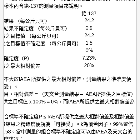
水樣本內含銫-137的測量項目來說明。
素
銫-137
24.2
量結果 （每公斤貝可）
0.9
量結果不確定度 （每公斤貝可）
24.2
所提供之目標值 （每公斤貝可）
1.5
所提供之目標值不確定度 （每公斤貝可）
0%
7.23%
不確定度（P）
20%
所提供之最大相對偏差
差不大於IAEA 所提供之最大相對偏差，測量結果之準確度便
接受」。
項目，相對偏差 = （天文台測量結果 – IAEA所提供之目標值）
A所提供之目標值 x 100% = 0%，而IAEA所提供之最大相對偏差為
組合標準不確定度P ≤ IAEA所提供之最大相對偏差及相對偏差
P，測量結果之精確度便視為「可接受」。k為覆蓋因子，99%置信
為2.58。當中測量的組合標準不確定度可以由IAEA及天文台的
定度求得：