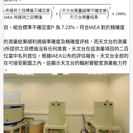
目，組合標準不確定度P 為 7.23%，符合IAEA 對於精確度
台的測量結果順利通過準確度及精確度評核，而天文台的測量
AEA所提供之目標值沒有任何差異，天文台在這測量項目的二百
單位當中名列首位。根據IAEA公布的評估報告，天文台全部的
均在可接受範圍之內，這顯示天文台的輻射實驗室測量能力符
準。