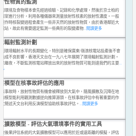
射性物質的監測
到的環境及食物樣本會先經過檢驗、記錄和化學處理，然後於京士柏的
實驗室進行分析，利用各種儀器來測量放射性核素的放射性濃度。一般
站運作時核裂變過程會產生一些非天然的放射性物質，由於香港鄰近大
核電站，故此有需要選定監測一些典形的裂變產物
...閱讀更多
境輻射監測計劃
監測環境輻射水平的長期變化，特別是確保廣東/嶺澳核電站投產後不會
港造成不良影響，香港天文台在一九八七年展開了環境輻射監測計劃。
日以繼夜，不斷監測核電站釋放出來的放射性物質可能到達我們的主要
...
更多
演模型在核事故評估的應用
生核事故時，放射性物質有機會被釋放到大氣中，隨風擴散及沉降在地
反演模型能利用觀測數據逆向推算源頭，在核事故評估中有著重要的作
本文簡述天文台利用反演模型協助核事故評估。
...閱讀更多
氣擴散模型 - 評估大氣環境事件的實用工具
事故後果評估系統的大氣擴散模型可以應用於近或遠距離的模擬，評估