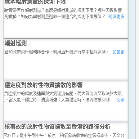
境樣本輻射測量的探測下限
在輻射實驗室作輻射測量？甚麽是輻射測量的探測下限？哪些因數影響
下限的數值？如何為輻射測量選取一個適合的探測下限數值？
...閱讀更多
中輻射巡測
天文台和政府飛行服務隊合作，利用直升機進行空中輻射巡測。
...閱讀更
氣穩定度對放射性物質擴散的影響
擴散到空氣中的幅度及速率與大氣湍流有關，而大氣湍流又取決於大氣
定度。當大氣不穩定時，湍流增強；大氣穩定時，湍流便被抑制。
...閱讀
島核事故的放射性物質擴散至香港的路徑分析
26至27日﹙從中午到中午﹚於京士柏氣象站收集的空氣樣本中，天文台