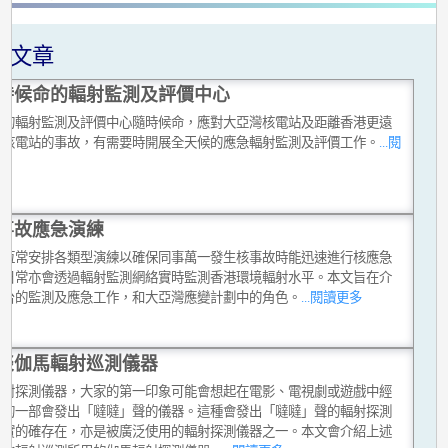
關文章
時候命的輻射監測及評價中心
台的輻射監測及評價中心隨時候命，應對大亞灣核電站及距離香港更遠
他核電站的事故，有需要時開展全天候的應急輻射監測及評價工作。
...閱
多
事故應急演練
台恆常安排各類型演練以確保同事萬一發生核事故時能迅速進行核應急
，日常亦會透過輻射監測網絡實時監測香港環境輻射水平。本文旨在介
文台的監測及應急工作，和大亞灣應變計劃中的角色。
...閱讀更多
談伽馬輻射巡測儀器
輻射探測儀器，大家的第一印象可能會想起在電影、電視劇或遊戲中經
現的一部會發出「噠噠」聲的儀器。這種會發出「噠噠」聲的輻射探測
現實的確存在，亦是被廣泛使用的輻射探測儀器之一。本文會介紹上述