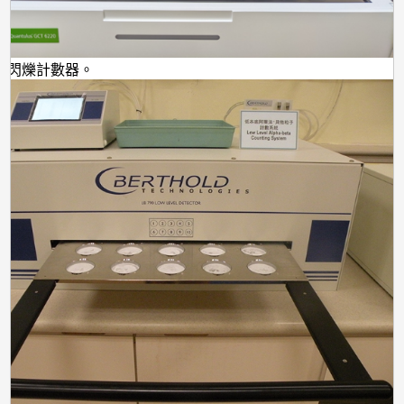
體閃爍計數器。