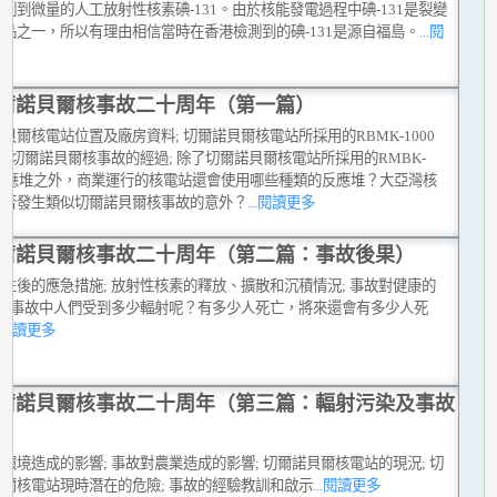
測到微量的人工放射性核素碘-131。由於核能發電過程中碘-131是裂變
品之一，所以有理由相信當時在香港檢測到的碘-131是源自福島。
...閱
多
爾諾貝爾核事故二十周年（第一篇）
貝爾核電站位置及廠房資料; 切爾諾貝爾核電站所採用的RBMK-1000
; 切爾諾貝爾核事故的經過; 除了切爾諾貝爾核電站所採用的RMBK-
00反應堆之外，商業運行的核電站還會使用哪些種類的反應堆？大亞灣核
會否發生類似切爾諾貝爾核事故的意外？
...閱讀更多
爾諾貝爾核事故二十周年（第二篇：事故後果）
生後的應急措施; 放射性核素的釋放、擴散和沉積情況; 事故對健康的
; 在事故中人們受到多少輻射呢？有多少人死亡，將來還會有多少人死
..閱讀更多
爾諾貝爾核事故二十周年（第三篇：輻射污染及事故
）
環境造成的影響; 事故對農業造成的影響; 切爾諾貝爾核電站的現況; 切
貝爾核電站現時潛在的危險; 事故的經驗教訓和啟示
...閱讀更多