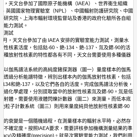
今，天文台參加了國際原子能機構（IAEA）、世界衞生組織
）、英國國家物理實驗室（NPL）、中國輻射防護研究院、中國
學研究院、上海市輻射環境監督站及香港的政府化驗所各自組
或能力測試。
力測試
2年7月，天文台參加了由 IAEA 安排的實驗室能力測試，測量水
性核素活度，包括鈷-60、銫-134、銫-137、氚及鍶-90的活
各種放射性核素的特性都各有不同，天文台需要使用多種儀器
。
先以伽馬譜法系統的高純度鍺探測器（圖一）量度樣本的伽馬
，透過分析能譜特徵，辨別出樣本內的伽馬放射性核素，包括
、銫-134和銫-137，以及它們各自的活度。完成伽馬譜法分析後，
經過化學處理，分別提取當中的放射性核素氚及鍶-90。氚是低
放射體，需要使用液體閃爍計數器（圖二）來測量。而低本底
貝他粒子計數系統（圖三）則用來量度純貝他放射性核素鍶-90
素的衰變是一個隨機過程，在測量樣本的輻射水平時，必然存
的不確定度。按照IAEA要求，需要評核參加機構測量結果的準
curacy)及精確度(precision)。就是次實驗室能力測試，我們利用