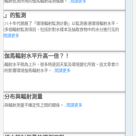
其他輻射巡測所用的伽馬輻射探測儀器。
...閱讀更多
氚」的監測
台於八十年代開展了「環境輻射監測計劃」以監測香港環境輻射水平，
涵蓋多個輻射監測項目，包括針對水樣本及抽取食物中的水分進行氚的
。
...閱讀更多
境伽馬輻射水平升高一倍？！
伽馬輻射水平稍為上升，很多時是因天氣及環境變化所致。這文章會介
雨如何影響環境伽馬輻射水平。
...閱讀更多
松分布與輻射測量
分布與輻射測量不確定性之間的關係。
...閱讀更多