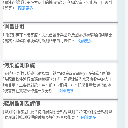
公眾關注的懸浮粒子在大氣中的擴散情況，例如沙塵，火山灰，山火引
烟霧等等。
...閱讀更多
射測量比對
測量的結果存在不確定度。天文台會參與國際及國家機構舉辦的測量比
能力測試，以確保環境輻射監測結果的可靠性。
...閱讀更多
射污染監測系統
監測系統的硬件包括碘化鈉探頭、鉛屏(隔除背景輻射)，多通道分析儀
它同時配備軟件進行伽瑪射線頻譜分析，可迅速檢測水及食物中的人工
核素含量，主要針對銫-134、銫-137和碘-131。如果含量超過預設水
樣本便需要在實驗室作進一步分析。
...閱讀更多
急輻射監測及評價
輻射監測的目的是什麼？何時展開應急輻射監測？如何實施應急輻射監
如何處理輻射監測所得的數據及評價核事故後果？
...閱讀更多