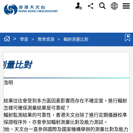
個
語
搜
分
選
人
言
尋
享
單
版
網
站
>
學習
>
教育資源
>
輻射測量比對
輻
測量比對
射
測
量
梁浩明
月
比
對
的結果往往會受到多方面因素影響而存在不確定度。進行輻射
構怎樣可確保測量結果是可靠呢？
境輻射監測結果的可靠性，香港天文台除了進行定期儀器校準
質保證程序外，亦會參加輻射測量比對及能力測試。
9年開始，天文台一直參與國際及國家機構舉辦的測量比對及能力