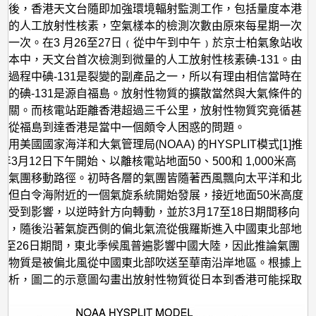
性
生後，香港天文台隨即加強環境輻射監測工作，包括量度本港
物
中的人工放射性核素，空氣樣本的檢測次數由原來每星期一次
天一次。在3 月26至27日﹙從中午到中午﹚於京士柏氣象站收
質
樣本中，天文台首次檢測到微量的人工放射性核素碘-131。由
擴
電過程中碘-131是裂變的副產品之一，所以有理由相信當時在
散
到的碘-131是源自福島。放射性物質的擴散當然與大氣條件的
至
相關。而核電站距離香港超過三千公里，放射性物質究竟循甚
遠從福島到達香港是當中一個頗令人困惑的問題。
香
用美國國家海洋和大氣管理局(NOAA) 的HYSPLIT模式[1]推
港
1年3月12日下午開始、以離核電站地面50、500和 1,000米高
的
的氣團移動路徑。初時各層的氣團皆隨著西風飄向太平洋和北
，但白令海附近的一個氣旋系統開始發展，接近地面50米高度
路
乎受到影響，以逆時針方向轉動，並於3月17至18日期間移向
徑
部，隨後沿著氣旋西側的偏北氣流從俄羅斯進入中國東北部地
分
23至26日期間，東北季候風普遍影響中國大陸，因此推論氣團
析
性物質是被偏北風從中國東北部吹送至華南沿岸地區。根據上
分析，圖二的示意圖勾畫出放射性物質從日本到香港可能採取