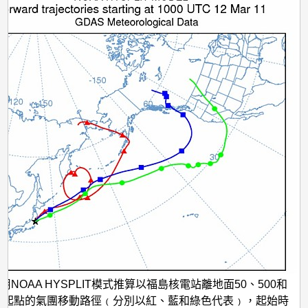
用NOAA HYSPLIT模式推算以福島核電站離地面50、500和
0米為起點的氣團移動路徑﹙分別以紅、藍和綠色代表﹚，起始時