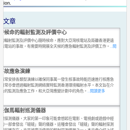
ation.
關文章
時候命的輻射監測及評價中心
台的輻射監測及評價中心隨時候命，應對大亞灣核電站及距離香港更遠
他核電站的事故，有需要時開展全天候的應急輻射監測及評價工作。
...閱
多
事故應急演練
台恆常安排各類型演練以確保同事萬一發生核事故時能迅速進行核應急
，日常亦會透過輻射監測網絡實時監測香港環境輻射水平。本文旨在介
文台的監測及應急工作，和大亞灣應變計劃中的角色。
...閱讀更多
談伽馬輻射巡測儀器
輻射探測儀器，大家的第一印象可能會想起在電影、電視劇或遊戲中經
現的一部會發出「噠噠」聲的儀器。這種會發出「噠噠」聲的輻射探測