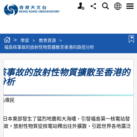
個
語
搜
分
選
人
言
尋
享
單
版
網
站
>
學習
>
教育資源
>
福島核事故的放射性物質擴散至香港的路徑分析
福
核事故的放射性物質擴散至香港的
島
分析
核
事
故
、馬偉民
月
的
放
年3月日本東部發生了猛烈地震和大海嘯，引發福島第一核電站發
事故。放射性物質從核電站釋出往外擴散，引起世界各地廣泛
射