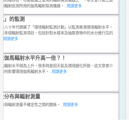
現實的確存在，亦是被廣泛使用的輻射探測儀器之一。本文會介紹上述
其他輻射巡測所用的伽馬輻射探測儀器。
...閱讀更多
氚」的監測
台於八十年代開展了「環境輻射監測計劃」以監測香港環境輻射水平，
涵蓋多個輻射監測項目，包括針對水樣本及抽取食物中的水分進行氚的
。
...閱讀更多
境伽馬輻射水平升高一倍？！
伽馬輻射水平稍為上升，很多時是因天氣及環境變化所致。這文章會介
雨如何影響環境伽馬輻射水平。
...閱讀更多
松分布與輻射測量
分布與輻射測量不確定性之間的關係。
...閱讀更多