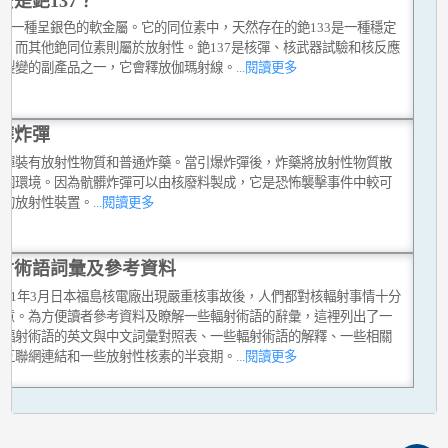
麼是銫137？
s)是一種呈銀色的軟金屬。它的同位素中，天然存在的銫133是一種穩定
素，而其他銫同位素則屬於放射性。銫137是核彈、核武器試驗和核反應
核裂變的副產品之一，它會釋放伽瑪射線。
...閱讀更多
髒炸彈
炸彈裝有放射性物質和普通炸藥。當引爆炸彈後，炸藥將放射性物質散
周圍環境。因為骯髒炸彈可以由核廢料製成，它是恐怖襲擊事件中較可
用的放射性裝置。
...閱讀更多
射術語詞彙及參考資料
011年3月日本福島核電廠出現嚴重核事故後，人們都對核輻射事情十分
注意。為方便讀者參考資料及瞭解一些輻射術語的辭彙，這裡列出了一
用輻射術語的英文與中文詞彙對照表、一些輻射術語的解釋、一些相關
用互聯網連結和一些放射性核素的半衰期。
...閱讀更多