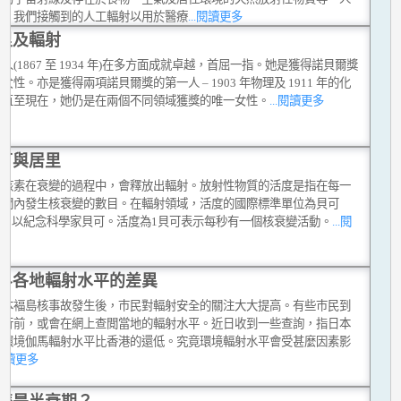
射：我們接觸到的人工輻射以用於醫療
...閱讀更多
里及輻射
人(1867 至 1934 年)在多方面成就卓越，首屈一指。她是獲得諾貝爾獎
女性。亦是獲得兩項諾貝爾獎的第一人 – 1903 年物理及 1911 年的化
。直至現在，她仍是在兩個不同領域獲獎的唯一女性。
...閱讀更多
可與居里
性核素在衰變的過程中，會釋放出輻射。放射性物質的活度是指在每一
時間內發生核衰變的數目。在輻射領域，活度的國際標準單位為貝可
)，用以紀念科學家貝可。活度為1貝可表示每秒有一個核衰變活動。
...閱
多
界各地輻射水平的差異
日本褔島核事故發生後，巿民對輻射安全的關注大大提高。有些巿民到
旅行前，或會在網上查閲當地的輻射水平。近日收到一些查詢，指日本
的環境伽馬輻射水平比香港的還低。究竟環境輻射水平會受甚麼因素影
.閱讀更多