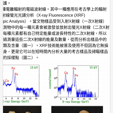
上
維護。
的
一種電離輻射的電磁波射線。其中一種應用在考古學上的輻射
線螢光光譜分析（X-ray Fluorescence (XRF)
應
roscopic Analysis）。當文物樣品受到入射X射線（一次X射線）
用
被測物中的每一種元素會被激發並放射出螢光X射線（二次X射
-
於每種元素都有自己特定能量或波長特性的二次X射線，所以
X
透過測量這些二次X射線的能量及數量，從而分析出樣品中的
種類及含量（圖一）。XRF技術能被普及使用不但因為它無損
射
本身，更是它可以在短時間內分析大量的考古樣品及掃瞄樣品
線
定的採樣點（圖二）。
螢
光
光
譜
分
析