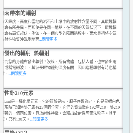
和雨帶來的輻射
地方因緯度、高度和當地的岩石和土壤中的放射性含量不同，其環境輻
平也會有所差異。而即使是在同一地點，在不同的天氣狀況下，環境輻
平也會有高低起伏。例如，在一個典型的降雨過程中，雨水最初將空氣
然放射性物質沖洗到地面
...閱讀更多
體發出的輻射–熱輻射
否想到您的身體會發出輻射？沒錯，所有物體，包括人體，也會發出電
射﹙或稱電磁波﹚，其波長跟物體的溫度有關，因此這種輻射有時也稱
輻射。
...閱讀更多
射性釙210元素
olonium)是一種化學元素，它的符號是Po，原子序數為84，它是呈銀白色
。現時已知道釙元素有25個同位素，它們的質量數由192至218，釙210
中顯著的一個同位素，具放射性特徵，會釋出放射性阿爾法粒子。其半
短，只有138天。
...閱讀更多