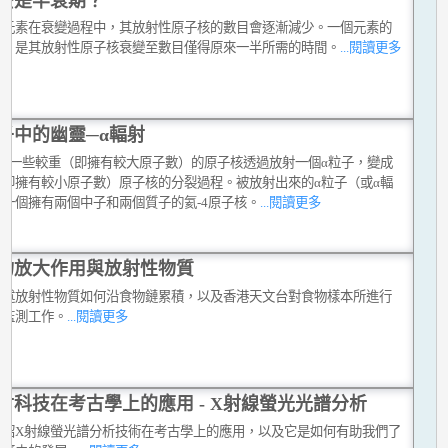
麼是半衰期？
性元素在衰變過程中，其放射性原子核的數目會逐漸減少。一個元素的
期，是其放射性原子核衰變至數目僅得原來一半所需的時間。
...閱讀更多
子中的幽靈─α輻射
變是一些較重（即擁有較大原子數）的原子核透過放射一個α粒子，變成
（即擁有較小原子數）原子核的分裂過程。被放射出來的α粒子（或α輻
是一個擁有兩個中子和兩個質子的氦-4原子核。
...閱讀更多
物放大作用與放射性物質
簡述放射性物質如何沿食物鏈累積，以及香港天文台對食物樣本所進行
射監測工作。
...閱讀更多
射科技在考古學上的應用 - X射線螢光光譜分析
介紹X射線螢光譜分析技術在考古學上的應用，以及它是如何有助我們了