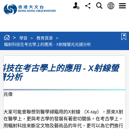
個
語
搜
分
選
人
言
尋
享
單
版
網
站
>
學習
>
教育資源
>
輻射科技在考古學上的應用 - X射線螢光光譜分析
輻
科技在考古學上的應用 - X射線螢
射
譜分析
科
技
在
陳兆偉
月
考
古
，大家可能會聯想到醫學掃瞄用的X射線 （X-ray），原來X射
用在醫學上，更與考古學的發展有著密切關係。在考古學上，
學
利用輻射科技來斷定文物及藝術品的年代，更可以為它們進行