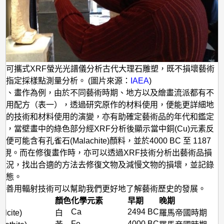
用可攜式XRF螢光光譜儀分析古代大理石雕塑，既不損壞藝術
在指定採樣點測量分析。 (圖片來源：
IAEA
)
畫、畫作為例，由於不同藝術時期、地方以及繪畫流派都有不
使用配方（表一），透過研究原作的材料使用，便能更詳細地
家的技術和材料使用的演變，亦有助確定藝術品的年代和鑑定
如，當壁畫中的綠色部分經XRF分析後顯示當中銅(Cu)元素反
便可能含有孔雀石(Malachite)顏料，並於4000 BC 至 1187
間出現。而在修復畫作時，亦可以透過XRF技術分析出藝術品損
情況，找出合適的方法去修復文物及減慢文物的損壞，並記錄
狀態。
，善用輻射技術可以幫助我們更好地了解藝術歷史的發展。
顏色
化學元素
早期
晚期
Ca
2494 BC
lcite)
白
羅馬帝國時期
Fe
4000 BC