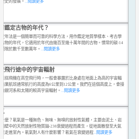
術歷史的發展。
...閱讀更多
何鑑定古物的年代？
光定年法是一個簡單而可靠的科學方法，用作鑑定地質學樣本、考古學
和古物的年代，它適用於年代由幾百至幾十萬年間的古物。慣常的碳-14
法僅限於數千至數萬年。
...閱讀更多
空飛行途中的宇宙輻射
們乘搭飛機在高空飛行時，一般會暴露於比身處在地面上為高的宇宙輻
。商業航班通常航行的高度為6公里到12公里。我們在這個高度上，會接
源自銀河系和太陽的較高宇宙輻射。
...閱讀更多
氣
是什麼？氡氣是一種無色、無味、無嗅的放射性氣體，主要由泥土、岩
至牆壁中的天然放射性物質鈾-238衰變過程而產生，從地面散發至大氣
甚至走進室內。氡氣對人有什麼影響？氡氣在衰變過程
...閱讀更多