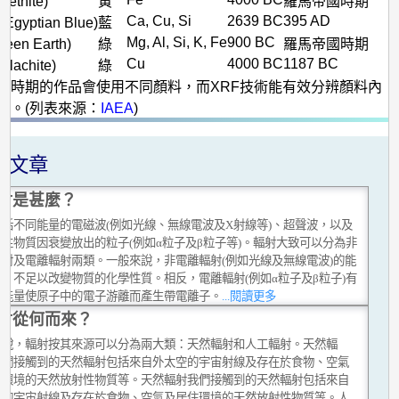
ethite)
黃
羅馬帝國時期
Ca, Cu, Si
2639 BC
395 AD
gyptian Blue)
藍
Mg, Al, Si, K, Fe
900 BC
een Earth)
綠
羅馬帝國時期
Cu
4000 BC
1187 BC
lachite)
綠
同時期的作品會使用不同顏料，而XRF技術能有效分辨顏料內
素。(列表來源：
IAEA
)
關文章
射是甚麼？
包括不同能量的電磁波(例如光線、無線電波及X射線等)、超聲波，以及
性物質因衰變放出的粒子(例如α粒子及β粒子等)。輻射大致可以分為非
輻射及電離輻射兩類。一般來說，非電離輻射(例如光線及無線電波)的能
，不足以改變物質的化學性質。相反，電離輻射(例如α粒子及β粒子)有
的能量使原子中的電子游離而產生帶電離子。
...閱讀更多
射從何而來？
來說，輻射按其來源可以分為兩大類：天然輻射和人工輻射。天然輻
我們接觸到的天然輻射包括來自外太空的宇宙射線及存在於食物、空氣
住環境的天然放射性物質等。天然輻射我們接觸到的天然輻射包括來自
空的宇宙射線及存在於食物、空氣及居住環境的天然放射性物質等。人