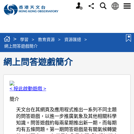
個
語
搜
分
選
人
言
尋
享
單
版
網
站
>
學習
>
教育資源
>
資源匯總
>
網上問答遊戲簡介
網上問答遊戲簡介
< 按此啟動遊戲 >
簡介
天文台在其網頁及應用程式推出一系列不同主題
的問答遊戲，以進一步推廣氣象及其他相關科學
知識。問答遊戲約每兩星期推出新一期，而每期
均有五條問題。第一期問答遊戲是有關氣候轉變