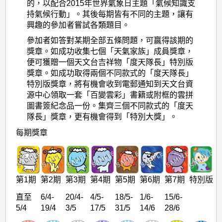
的，以配合2015年世界氣象日主題「氣候知識支
持氣候行動」。其後每期皆有不同的主題，讓有
興趣的參加者嘗試各類題目。
參加者如答對某期全部五條問題，可贏得該期的
獎章。如成功收集七個「天氣家族」成員獎章，
便可獲贈一個天文台吉祥物「度天隊長」特別版
獎章。如成功取得兩個不同款式的「度天隊長」
特別版獎章，將有機會收到電郵通知到天文台資
源中心領取一套「百變雲彩」書籍或附框的雲拼
圖書簽紀念品一份。集齊三個不同款式的「度天
隊長」獎章，更有機會得到「特別大獎」。
每期獎章
第1期
第2期
第3期
第4期
第5期
第6期
第7期
特別版
直至
6/4-
20/4-
4/5-
18/5-
1/6-
15/6-
5/4
19/4
3/5
17/5
31/5
14/6
28/6