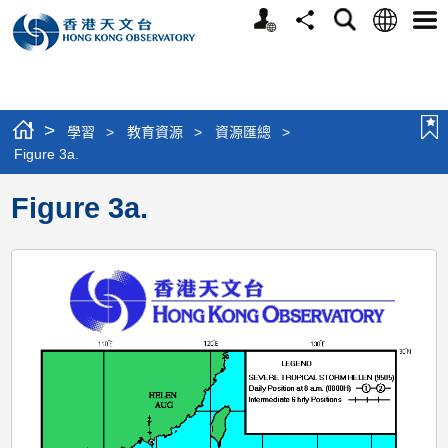
個
語
搜
分
選
人
言
尋
享
單
版
網
站
>
學習
>
教育資源
>
資源匯總
>
Figure 3a.
Figure 3a.