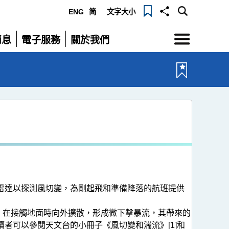
ENG
简
文字大小
選
消息
電子服務
關於我們
單
展
展
開
開
氣雷達以探測風切變，為剛起飛和準備降落的航班提供
，在接觸地面時向外擴散，形成微下擊暴流，其帶來的
者可以參閱天文台的小冊子《風切變和湍流》[1]和