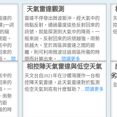
？
天氣雷達觀測
雷達的
雷達不停發出微波脈沖，經大氣中的
天
達)一詞
雨點反射，通過量度這些反射回來的
ng的縮
訊號，就能探測到大氣中的降雨。一
測距。
般來說，反射回來的訊號越強，雨勢
氣中的
就越大。至於雨區與雷達之間的距
回來的
離，則可利用微波往返雨區所需的時
雨。
...閱
間而計算出來。
...閱讀更多
相控陣天氣雷達與低空天氣
劣
氣中的
天文台自2021年在沙螺灣運作一台相
回來的
控陣天氣雷達，此天氣雷達對於監測
雨。一
低空天氣到底有什麽幫助？
...閱讀更多
，雨勢
的距
需的時