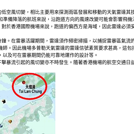
的低空風切變，相比主要用來探測雨區發展和移動的天氣雷達其
起飛和準備降落的航班來說，沿跑道方向的風速改變可能會影響飛
。對於香港國際機場來說，跑道的偏西方是海域，因此雷達必須
分鐘。在雷暴活躍期間，雷達須作頻密掃描，以捕捉雷暴區氣流
飛機師。因此機場多普勒天氣雷達的雷達信號素質要求甚高，這包
，以及可在雷暴期間仍能可靠地運作的設計等。
下擊暴流引起的風切變亦不時發生。隨著香港機場的航空交通日