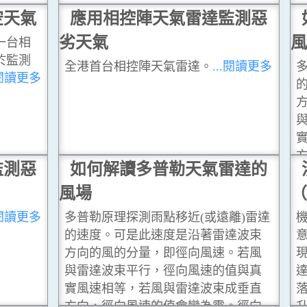
空天氣
應用相控陣天氣雷達監測惡
劣天氣
風
一台相
於監測
全港首台相控陣天氣雷達。
...閱讀更多
.閱讀更多
監測惡
如何解讀多普勒天氣雷達的
風場
（
.閱讀更多
多普勒原理探測雨點移近(或遠離)雷達
的速度。可是此速度是沿著雷達波束
意
方向的風的分量，即徑向風速。若風
與雷達波束平行，徑向風速的值與真
實風速相等，若風與雷達波束成垂直
方向，徑向風速的值會變為零。徑向