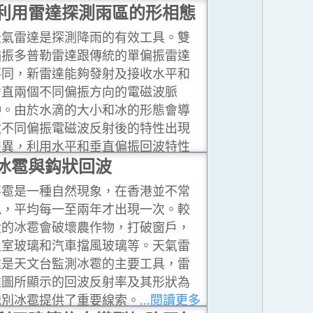
利用雷達探測雨區的形相態
天氣雷達是探測降雨的有效工具。雙
偏振多普勒雷達跟傳統的單偏振雷達
不同，新雷達能夠發射及接收水平和
垂直兩個不同偏振方向的電磁波脈
沖。由於水滴的大小和冰的形態會導
致不同偏振電磁波反射後的特性出現
差異，利用水平和垂直偏振回波特性
的差別，有助於判斷雨區的成分，以
冰雹與鈎狀回波
及雨量的多少。
...閱讀更多
落雹是一種自然現象，在香港並不常
見，平均每一至兩年才出現一次。較
大的冰雹會破壞農作物，打破窗戶，
溫室玻璃和汽車擋風玻璃等。天氣雷
達是天文台監測冰雹的主要工具，雷
達圖所顯示的回波反射率及其形狀為
識別冰雹提供了重要線索。
...閱讀更多