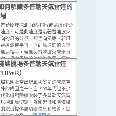
如何解讀多普勒天氣雷達的
場
多普勒原理探測雨點移近(或遠離)雷達
的速度。可是此速度是沿著雷達波束
方向的風的分量，即徑向風速。若風
與雷達波束平行，徑向風速的值與真
實風速相等，若風與雷達波束成垂直
方向，徑向風速的值會變為零。徑向
淺談機場多普勒天氣雷達
風速為零的線稱為零徑速線。
...閱讀更
TDWR）
多
機場範圍上空出現風切變是造成航空
外的成因之一。自1990年代起不少
現代化機場陸續安裝了多普勒天氣雷
達以探測風切變，為剛起飛和準備降
落的航班提供風切變信息和預警，提
升了航空安全。
...閱讀更多