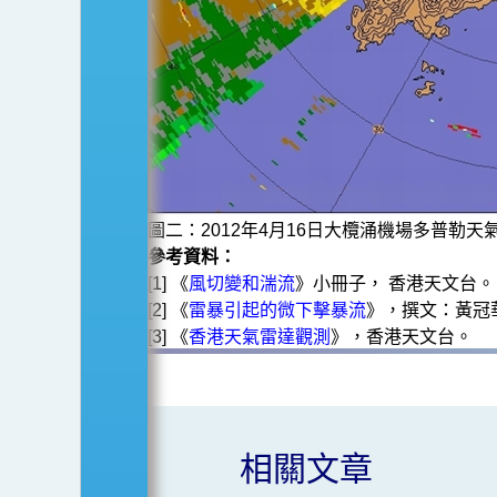
圖二：2012年4月16日大欖涌機場多普勒
參考資料：
[1] 《
風切變和湍流
》小冊子， 香港天文台。
[2] 《
雷暴引起的微下擊暴流
》，撰文：黃冠
[3] 《
香港天氣雷達觀測
》，香港天文台。
相關文章