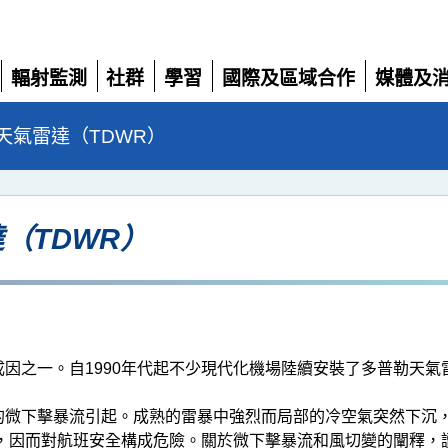
輻射監測
社群
學習
國際及區域合作
媒體及
展
展
展
展
展
開
開
開
開
開
天氣雷達（TDWR）
（TDWR）
因之一。自1990年代起不少現代化機場陸續安裝了多普勒天
的微下擊暴流引起。成熟的雷暴中強烈而局部的冷空氣突然下沉
，因而對航班安全構成危險。關於微下擊暴流和風切變的闡釋，讀