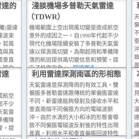
雷達的
淺談機場多普勒天氣雷達
風速為零的線稱為零徑速線。
...閱讀更
（TDWR）
多
離)雷達
機場範圍上空出現風切變是造成航空
達波束
意外的成因之一。自1990年代起不少
。若風
現代化機場陸續安裝了多普勒天氣雷
值與真
達以探測風切變，為剛起飛和準備降
成垂直
落的航班提供風切變信息和預警，提
。徑向
升了航空安全。
...閱讀更多
雷達
利用雷達探測雨區的形相態
...閱讀更
天氣雷達是探測降雨的有效工具。雙
偏振多普勒雷達跟傳統的單偏振雷達
成航空
不同，新雷達能夠發射及接收水平和
起不少
垂直兩個不同偏振方向的電磁波脈
天氣雷
沖。由於水滴的大小和冰的形態會導
準備降
致不同偏振電磁波反射後的特性出現
警，提
差異，利用水平和垂直偏振回波特性