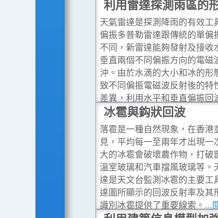
利用雷達探測雨區的
天氣雷達是探測降雨的有效工
偏振多普勒雷達跟傳統的單偏
不同，新雷達能夠發射及接收
垂直兩個不同偏振方向的電磁
沖。由於水滴的大小和冰的形
致不同偏振電磁波反射後的特
差異，利用水平和垂直偏振回
的差別，有助於判斷雨區的成
冰雹與鈎狀回波
及雨量的多少。
...閱讀更多
落雹是一種自然現象，在香港
見，平均每一至兩年才出現一
大的冰雹會破壞農作物，打破
溫室玻璃和汽車擋風玻璃等。
達是天文台監測冰雹的主要工
達圖所顯示的回波反射率及其
識別冰雹提供了重要線索。
..