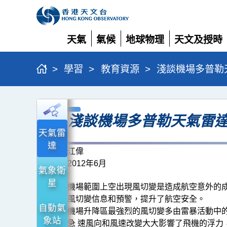
天氣
氣候
地球物理
天文及授時
展
展
展
展
開
開
開
開
>
學習
>
教育資源
>
淺談機場多普勒
淺
淺談機場多普勒天氣雷達
談
天氣雷
機
達
場
江偉
2012年6月
多
氣象衛
普
星
機場範圍上空出現風切變是造成航空意外的成
勒
風切變信息和預警，提升了航空安全。
自動氣
機場升降區最強烈的風切變多由雷暴活動中
天
象站
急 速風向和風速改變大大影響了飛機的浮力