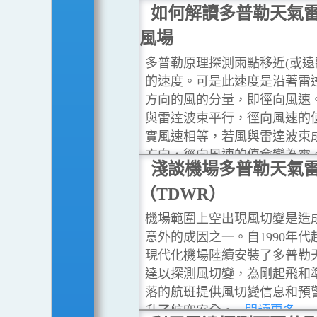
如何解讀多普勒天氣
風場
多普勒原理探測雨點移近(或遠
的速度。可是此速度是沿著雷
方向的風的分量，即徑向風速
與雷達波束平行，徑向風速的
實風速相等，若風與雷達波束
方向，徑向風速的值會變為零
淺談機場多普勒天氣
風速為零的線稱為零徑速線。
（TDWR）
多
機場範圍上空出現風切變是造
意外的成因之一。自1990年代
現代化機場陸續安裝了多普勒
達以探測風切變，為剛起飛和
落的航班提供風切變信息和預
升了航空安全。
...閱讀更多