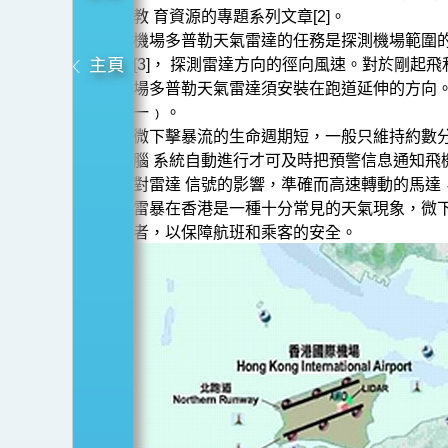
氣
教 育資源的專題系列文章[2]。
雷
機場多普勒天氣雷達的任務是探測機場範圍
主頁
達
[3]， 探測雷達方向的徑向風速。對於剛
場多普勒天氣雷達須安裝在跑道延伸的方向
（TDWR）
一﹚。
微下擊暴流的生命週期短，一般只維持約數
腦 系統自動進行才可及時把預警信息通知
對雷達 信號的影響，準確而高速轉動的馬達
雷暴在香港是一種十分常見的天氣現象，微
者，以保障航班和乘客的安全。