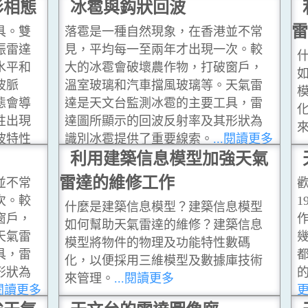
形相態
的差別，有助於判斷雨區的成分，以
冰雹與鈎狀回波
及雨量的多少。
...閱讀更多
雷
具。雙
落雹是一種自然現象，在香港並不常
振雷達
見，平均每一至兩年才出現一次。較
水平和
大的冰雹會破壞農作物，打破窗戶，
波脈
溫室玻璃和汽車擋風玻璃等。天氣雷
態會導
達是天文台監測冰雹的主要工具，雷
性出現
達圖所顯示的回波反射率及其形狀為
波特性
識別冰雹提供了重要線索。
...閱讀更多
分，以
利用建築信息模型加強天氣
雷達的維修工作
並不常
次。較
1
什麼是建築信息模型？建築信息模型
窗戶，
如何幫助天氣雷達的維修？建築信息
天氣雷
模型將物件的物理及功能特性數碼
具，雷
化，以便採用三維模型及數據庫技術
形狀為
來管理。
...閱讀更多
.閱讀更多