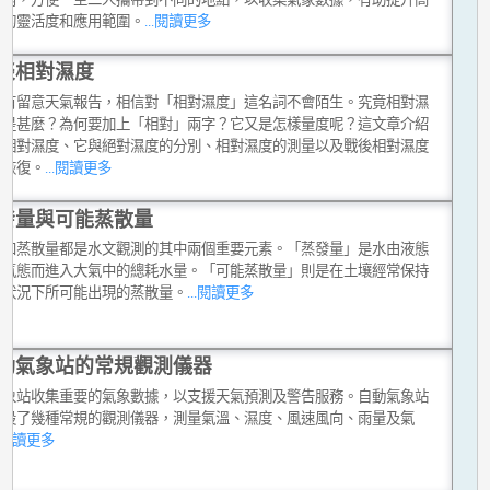
測的靈活度和應用範圍。
...閱讀更多
談相對濕度
你有留意天氣報告，相信對「相對濕度」這名詞不會陌生。究竟相對濕
竟是甚麼？為何要加上「相對」兩字？它又是怎樣量度呢？這文章介紹
是相對濕度、它與絕對濕度的分別、相對濕度的測量以及戰後相對濕度
的恢復。
...閱讀更多
發量與可能蒸散量
量和蒸散量都是水文觀測的其中兩個重要元素。「蒸發量」是水由液態
成氣態而進入大氣中的總耗水量。「可能蒸散量」則是在土壤經常保持
的狀況下所可能出現的蒸散量。
...閱讀更多
動氣象站的常規觀測儀器
氣象站收集重要的氣象數據，以支援天氣預測及警告服務。自動氣象站
裝設了幾種常規的觀測儀器，測量氣溫、濕度、風速風向、雨量及氣
..閱讀更多