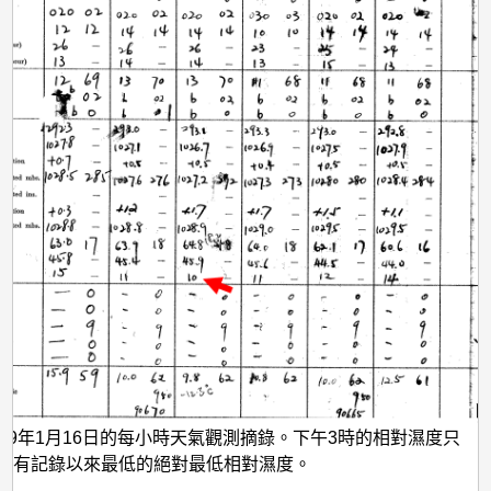
959年1月16日的每小時天氣觀測摘錄。下午3時的相對濕度只
，是有記錄以來最低的絕對最低相對濕度。
：