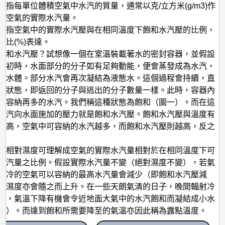
是指每單位體積空氣中水汽的質量，通常以克/立方米(g/m3)作
映空氣的實際水汽量。
是指空氣中的實際水汽壓與在相同溫度下飽和水汽壓的比例，
分比(%)表達。
飽和水汽壓？試想像一個在室溫裝載著水的密封容器，並假設
。初時，水面部分的分子如有足夠動能，便會蒸發成為水汽，
態水體。部分水汽會再次凝結為液態水。這個過程會持續，直
衡狀態，即返回的分子與逃出的分子數量一樣。此時，容器內
能容納再多的水汽。我們稱這種狀態為飽和（圖一）。而在這
水汽向水面施加的壓力就是飽和水汽壓。飽和水汽壓與溫度有
越高，空氣中可容納的水汽越多，而飽和水汽壓則越高，反之
，相對濕度可理解成空氣的實際水汽量相對於在相同溫度下可
水汽量之比例。假設實際水汽量不變（絕對濕度不變），若氣
較冷的空氣可以容納的最高水汽量會減少（即飽和水汽壓減
對濕度亦會隨之而上升。在一些天朗氣清的日子，晚間輻射冷
著，氣溫下降有機會令近地面大氣中的水汽飽和而凝結成小水
露）。而達到飽和所需要降至的氣溫亦因此稱為露點溫度。