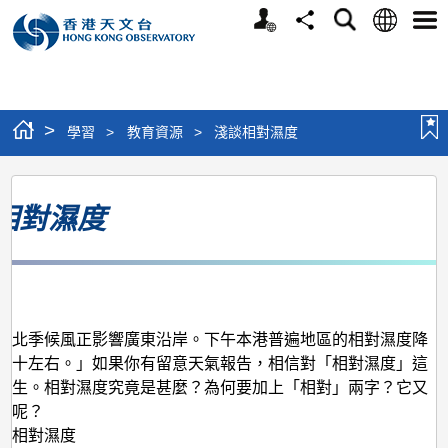
個
語
搜
分
選
人
言
尋
享
單
版
網
站
>
學習
>
教育資源
>
淺談相對濕度
淺
相對濕度
談
相
對
月
濕
度
東北季候風正影響廣東沿岸。下午本港普遍地區的相對濕度降
四十左右。」如果你有留意天氣報告，相信對「相對濕度」這
陌生。相對濕度究竟是甚麼？為何要加上「相對」兩字？它又
度呢？
及相對濕度