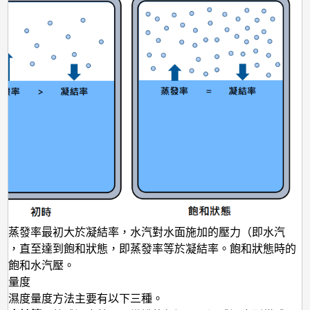
於蒸發率最初大於凝結率，水汽對水面施加的壓力（即水汽
升，直至達到飽和狀態，即蒸發率等於凝結率。飽和狀態時的
是飽和水汽壓。
的量度
對濕度量度方法主要有以下三種。