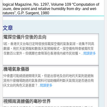
rological Magazine, No. 1297, Volume 109 “Computation of
essure, dew point and relative humidity from dry- and wet-
eratures”, G.P. Sargent, 1980
關文章
綫電探空儀升空後的去向
949年起，香港天文台每日定時發放搭載探空儀的氣象氣球，收集不同高
氣象數據，用於天氣預報和數值天氣預報模式。探空儀有時會被風吹至
數十至數百公里外，但偶爾也會降落在香港境内被市民拾獲。
...閱讀更多
覓機場氣象儀器
在空中會盡可能繞道避開壞天氣，但是出發地及目的地的天氣則是避無
。究竟有什麼機場跑道的氣象資料可協助機師判斷天氣情況是否適合飛
香港天文台的角色又是甚麼？
...閱讀更多
維視頻雨滴譜儀的毫秒世界