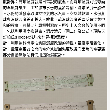
溫度計算：
乾球溫度就是日常說的氣溫。而濕球溫度則從球面
著的溫度計讀出。由於濕布水份的蒸發冷卻，濕球溫度一般較
低。水份的蒸發率取決於空氣的水汽量。空氣越乾燥，水份蒸
乾球與濕球溫度差距越大。故此，乾濕球溫度差異反映空氣中
飽和的程度，可藉此計算相對濕度。歷史上天文台曾使用不同
法，包括利用濕度換算表、濕度滑尺（圖二）及公式。現時天
[1]
訂柏氏(Hooper)法
來計算相對濕度。
度計：
利用物料導電性質隨濕度改變的特性，量度電阻變化。
度計：
量度電容器之間的電介質層因濕度改變而出現的電容變
台部分自動氣象站有使用這類濕度計。