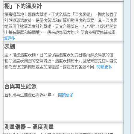
草棚」下的溫度計
台大樓旁邊草地上那個大草棚，正式名稱為「溫度表棚」，棚內放置了
溫度計與濕球溫度計，是量度氣溫和計算相對濕度的重要工具。溫度表
熱帶地區用作遮蓋溫度計的草棚，天文台總部在一八八零年代後期開始
。棚上鋪有藤蓆和棕櫚葉，一般來說每隔大約5年便會按需要修補或重
..閱讀更多
度表棚
帶地區，搭建溫度表棚，目的是保護溫度表免受日曬雨淋及鳥獸的侵
同時也令溫度表周圍的空氣流通。溫度表棚於十九世紀末首先在印度使
當時稱為馬德拉斯棚屋或孟加拉棚屋。搭建方式各處不同
...閱讀更多
文台與再生能源
天文台利用再生能源已將近45年。
...閱讀更多
象測量儀器 -- 溫度測量