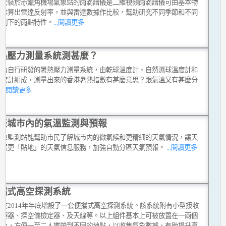
台安裝於赤鱲角機場氣象站的雨滴譜儀是二維視頻雨滴譜儀可由基本物
理推算出雷達反射率，並與雷達數據作比較，幫助研究不同季節和不同
機制下的雨點特性。
...閱讀更多
熱壓力測量系統測甚麼？
文台自行研發的暑熱壓力測量系統，由乾球溫度計、自然濕球溫度計和
溫度計組成，測量出來的香港暑熱指數有甚麼意思？跟氣溫又有甚麼分
？
...閱讀更多
談城市內的氣溫監測與預報
氣象監測站能幫助市民了解城市内的微氣候和更精細的天氣情況，讓天
發展更「貼地」的天氣信息服務，加強自動分區天氣預報。
...閱讀更多
攜式高空探測系統
台於2014年年底增設了一套便攜式高空探測系統。該系統附有小型接收
處理器、探空儀檢定器、及天線等。以上組件基本上可被放置在一兩個
箱內，方便一至二人攜帶到不同的地點，以收集氣象數據，有助提升高