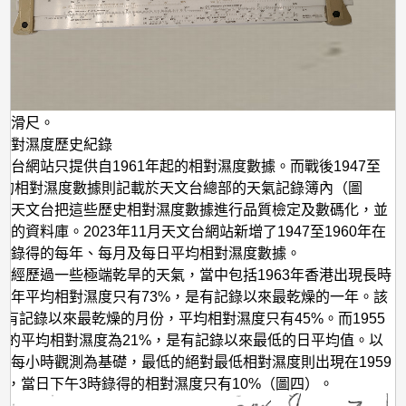
度滑尺。
相對濕度歷史紀錄
文台網站只提供自1961年起的相對濕度數據。而戰後1947至
年間的相對濕度數據則記載於天文台總部的天氣記錄簿內（圖
年天文台把這些歷史相對濕度數據進行品質檢定及數碼化，並
的資料庫。2023年11月天文台網站新增了1947至1960年在
部錄得的每年、每月及每日平均相對濕度數據。
曾經歷過一些極端乾旱的天氣，當中包括1963年香港出現長時
全年平均相對濕度只有73%，是有記錄以來最乾燥的一年。該
是有記錄以來最乾燥的月份，平均相對濕度只有45%。而1955
6日的平均相對濕度為21%，是有記錄以來最低的日平均值。以
部每小時觀測為基礎，最低的絕對最低相對濕度則出現在1959
6日，當日下午3時錄得的相對濕度只有10%（圖四）。