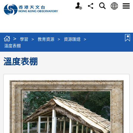
個
語
搜
分
選
人
言
尋
享
單
版
網
站
>
學習
>
教育資源
>
資源匯總
>
溫度表棚
溫度表棚