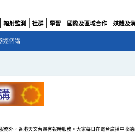
輻射監測
社群
學習
國際及區域合作
媒體及
展
展
展
展
展
開
開
開
開
開
器逐個講
服務外，香港天文台還有報時服務。大家每日在電台廣播中收聽