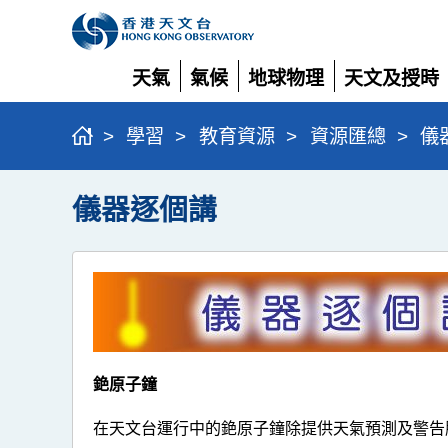
天氣
氣候
地球物理
天文及授時
展
展
展
展
開
開
開
開
>
學習
>
教育資源
>
資源匯總
>
儀
儀器逐個講
銫原子鐘
在天文台運行中的銫原子鐘除提供天氣預測及警告