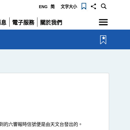
ENG
简
文字大小
選
消息
電子服務
關於我們
單
展
展
開
開
到的六響報時信號便是由天文台發出的。