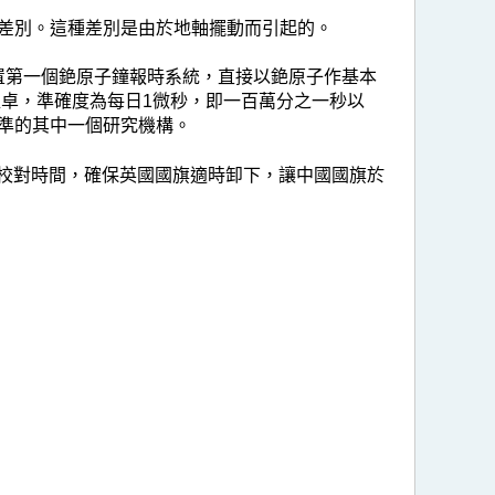
差別。這種差別是由於地軸擺動而引起的。
購置第一個銫原子鐘報時系統，直接以銫原子作基本
超卓，準確度為每日1微秒，即一百萬分之一秒以
準的其中一個研究機構。
鐘校對時間，確保英國國旗適時卸下，讓中國國旗於