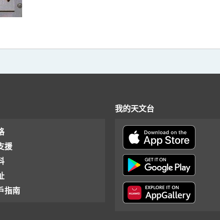
我的天文台
格
支援
料
址
戶指南