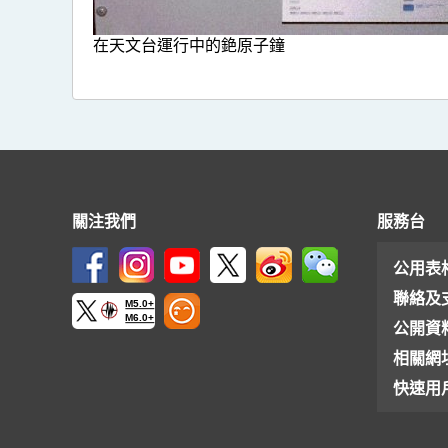
在天文台運行中的銫原子鐘
關注我們
服務台
公用表
聯絡及
M5.0+
M6.0+
公開資
相關網
快速用