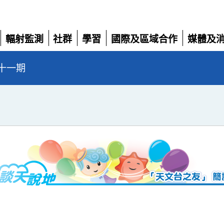
輻射監測
社群
學習
國際及區域合作
媒體及
展
展
展
展
展
開
開
開
開
開
十一期