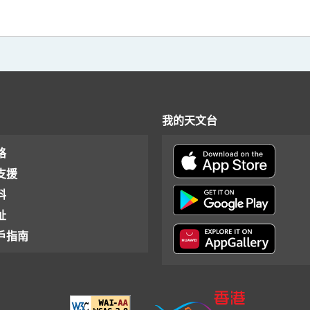
我的天文台
格
支援
料
址
戶指南