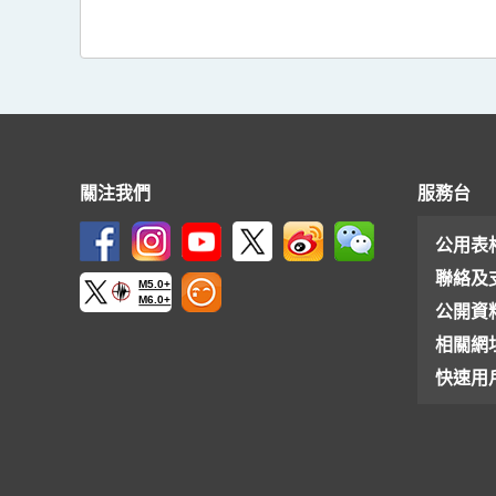
關注我們
服務台
公用表
聯絡及
M5.0+
M6.0+
公開資
相關網
快速用