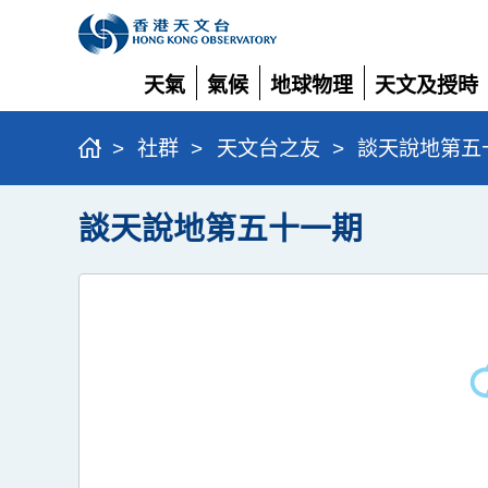
天氣
氣候
地球物理
天文及授時
展
展
展
展
開
開
開
開
>
社群
>
天文台之友
>
談天說地第五
談天說地第五十一期