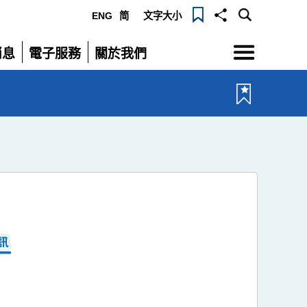
ENG
简
文字大小
選
消息
電子服務
關於我們
單
展
展
開
開