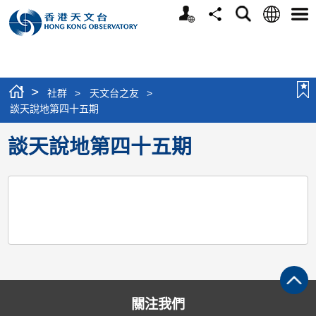
個
語
搜
分
選
人
言
尋
享
單
版
網
站
>
社群
>
天文台之友
>
談天說地第四十五期
談天說地第四十五期
關注我們