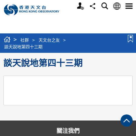
個
語
搜
分
選
人
言
尋
享
單
版
網
站
>
社群
>
天文台之友
>
談天說地第四十三期
談天說地第四十三期
關注我們