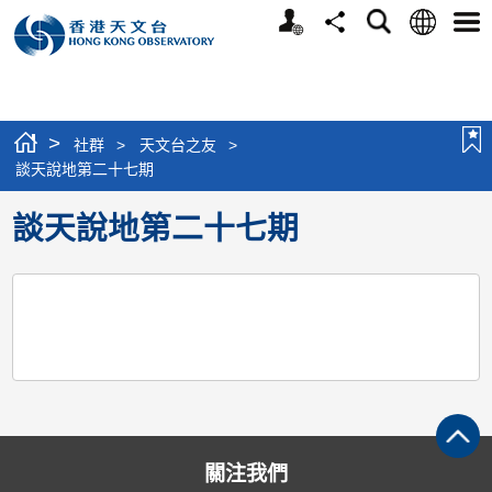
個
語
搜
分
選
人
言
尋
享
單
版
網
站
>
社群
>
天文台之友
>
談天說地第二十七期
談天說地第二十七期
關注我們