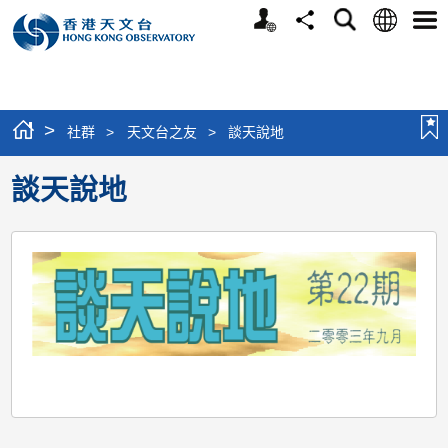
個
語
搜
分
選
人
言
尋
享
單
版
網
站
>
社群
>
天文台之友
>
談天說地
談天說地