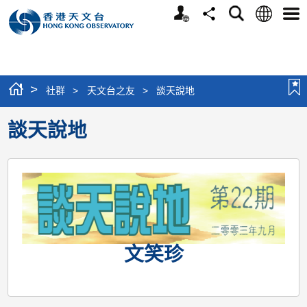
個
語
搜
分
選
人
言
尋
享
單
版
網
站
>
社群
>
天文台之友
>
談天說地
談天說地
文笑珍