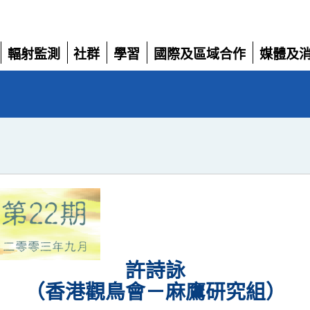
輻射監測
社群
學習
國際及區域合作
媒體及
展
展
展
展
展
開
開
開
開
開
許詩詠
（香港觀鳥會－麻鷹研究組）