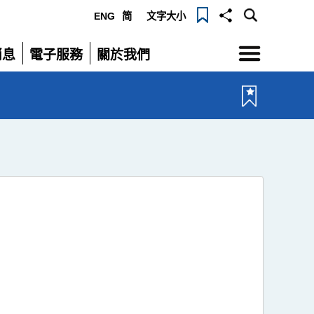
ENG
简
文字大小
選
消息
電子服務
關於我們
單
展
展
開
開