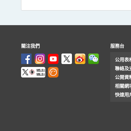
關注我們
服務台
公用表
聯絡及
M5.0+
M6.0+
公開資
相關網
快速用