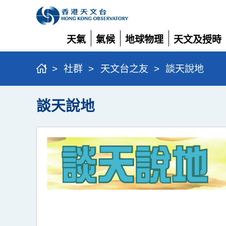
天氣
氣候
地球物理
天文及授時
展
展
展
展
開
開
開
開
>
社群
>
天文台之友
>
談天說地
談天說地