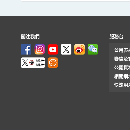
關注我們
服務台
公用表
聯絡及
M5.0+
M6.0+
公開資
相關網
快速用