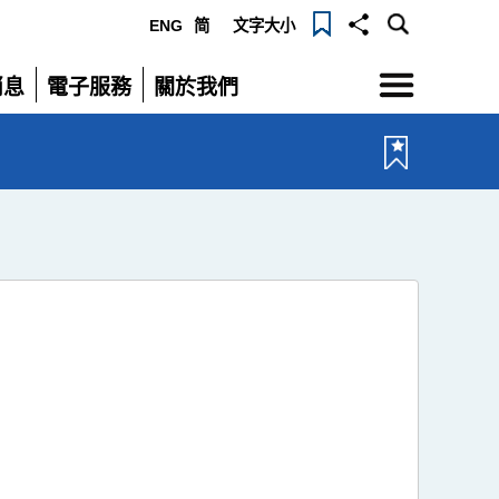
ENG
简
文字大小
選
消息
電子服務
關於我們
單
展
展
開
開