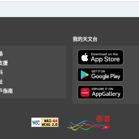
我的天文台
格
支援
料
址
戶指南