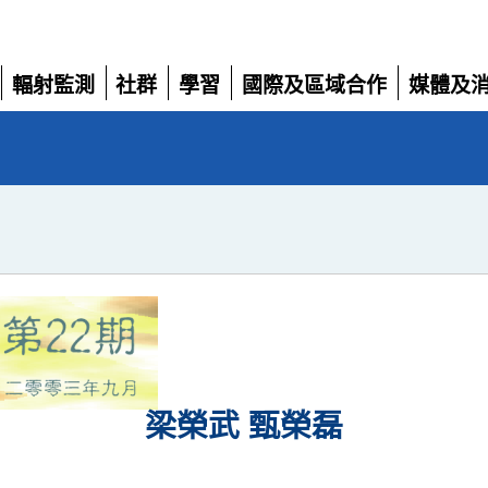
輻射監測
社群
學習
國際及區域合作
媒體及
展
展
展
展
展
開
開
開
開
開
梁榮武 甄榮磊