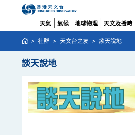
天氣
氣候
地球物理
天文及授時
展
展
展
展
開
開
開
開
>
社群
>
天文台之友
>
談天說地
談天說地