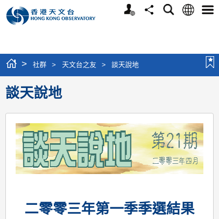
個
語
搜
分
選
人
言
尋
享
單
版
網
站
>
社群
>
天文台之友
>
談天說地
談天說地
二零零三年第一季季選結果