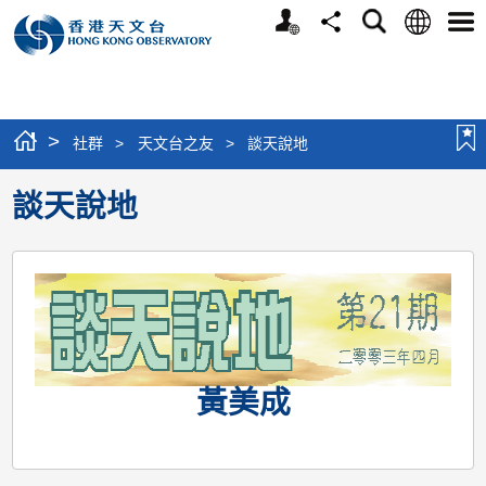
個
語
搜
分
選
人
言
尋
享
單
版
網
站
>
社群
>
天文台之友
>
談天說地
談天說地
黃美成