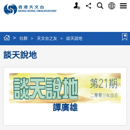
個
語
搜
分
選
人
言
尋
享
單
版
網
站
>
社群
>
天文台之友
>
談天說地
談天說地
譚廣雄