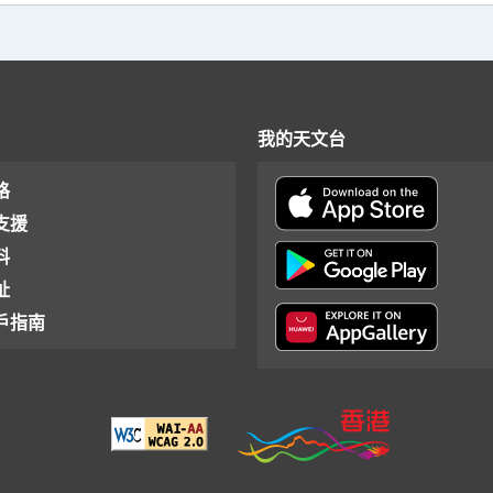
我的天文台
格
支援
料
址
戶指南