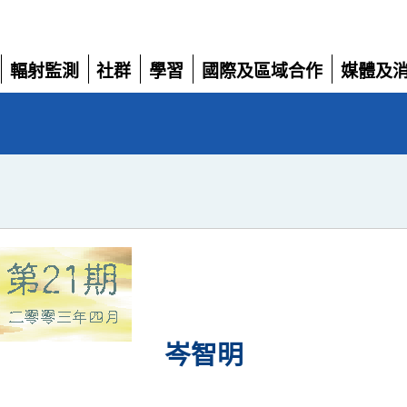
輻射監測
社群
學習
國際及區域合作
媒體及
展
展
展
展
展
開
開
開
開
開
岑智明