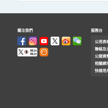
關注我們
服務台
公用表
聯絡及
M5.0+
M6.0+
公開資
相關網
快速用