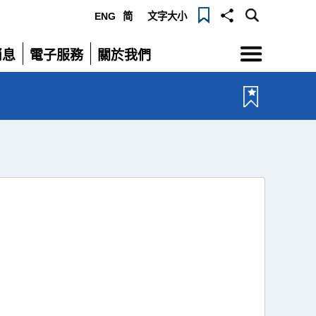
ENG
简
文字大小
選
消息
電子服務
關於我們
單
展
展
開
開