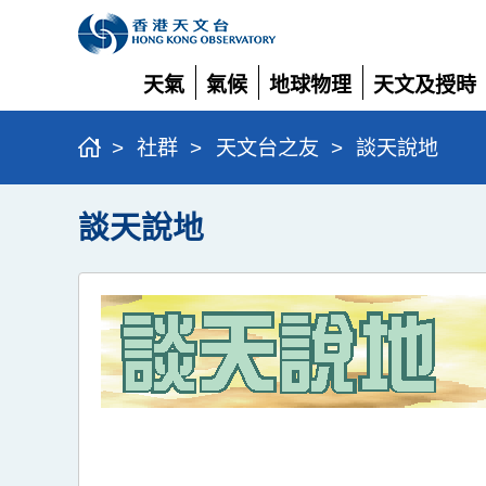
天氣
氣候
地球物理
天文及授時
展
展
展
展
開
開
開
開
>
社群
>
天文台之友
>
談天說地
談天說地