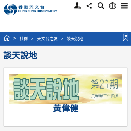
個
語
搜
分
選
人
言
尋
享
單
版
網
站
>
社群
>
天文台之友
>
談天說地
談天說地
黃偉健