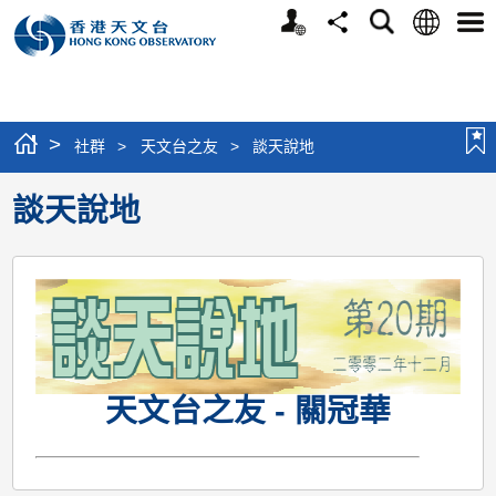
個
語
搜
分
選
人
言
尋
享
單
版
網
站
>
社群
>
天文台之友
>
談天說地
談天說地
天文台之友 - 關冠華