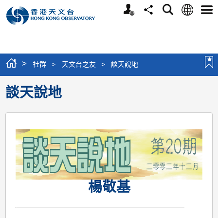
個
語
搜
分
選
人
言
尋
享
單
版
網
站
>
社群
>
天文台之友
>
談天說地
談天說地
楊敬基