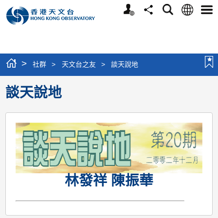
個
語
搜
分
選
人
言
尋
享
單
版
網
站
>
社群
>
天文台之友
>
談天說地
談天說地
林發祥 陳振華