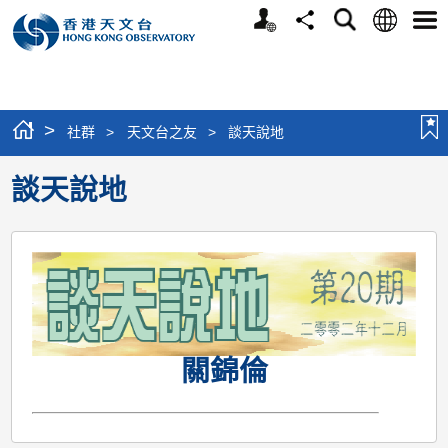
個
語
搜
分
選
人
言
尋
享
單
版
網
站
>
社群
>
天文台之友
>
談天說地
談天說地
關錦倫