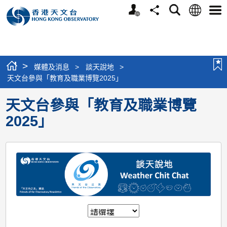
個
語
搜
分
選
人
言
尋
享
單
版
網
站
>
媒體及消息
>
談天說地
>
天文台參與「教育及職業博覽2025」
天文台參與「教育及職業博覽
2025」