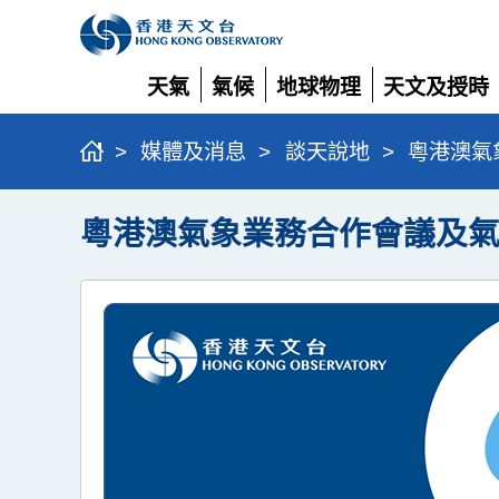
天氣
氣候
地球物理
天文及授時
展
展
展
展
開
開
開
開
>
媒體及消息
>
談天說地
>
粵港澳氣
粵港澳氣象業務合作會議及