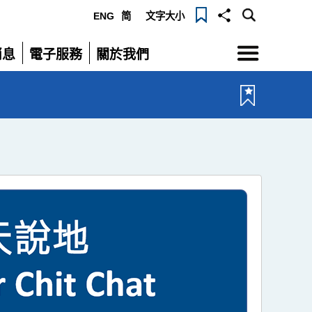
ENG
简
文字大小
選
消息
電子服務
關於我們
單
展
展
開
開