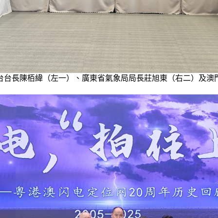
台台長陳栢緯（左一）、廣東省氣象局局長莊旭東（右二）及澳