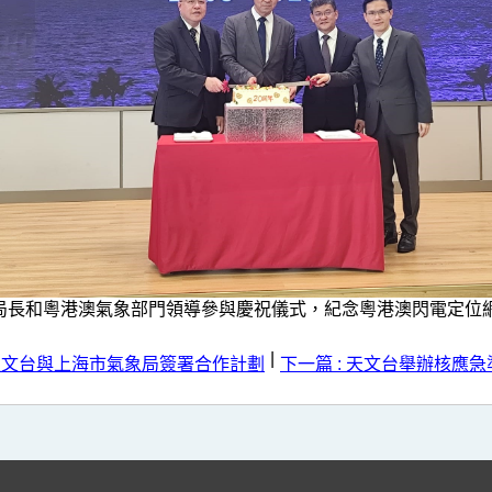
局長和粵港澳氣象部門領導參與慶祝儀式，紀念粵港澳閃電定位網
|
 天文台與上海市氣象局簽署合作計劃
下一篇 : 天文台舉辦核應