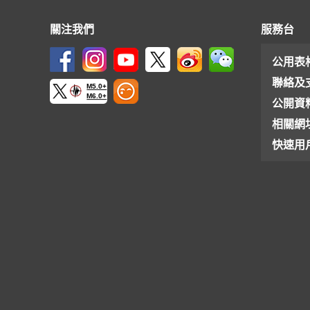
關注我們
服務台
公用表
聯絡及
M5.0+
M6.0+
公開資
相關網
快速用