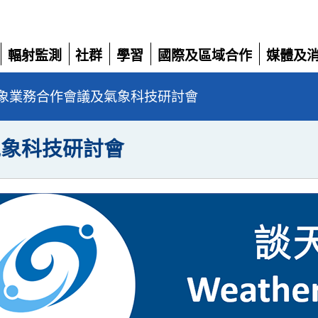
輻射監測
社群
學習
國際及區域合作
媒體及
展
展
展
展
展
開
開
開
開
開
象業務合作會議及氣象科技研討會
氣象科技研討會