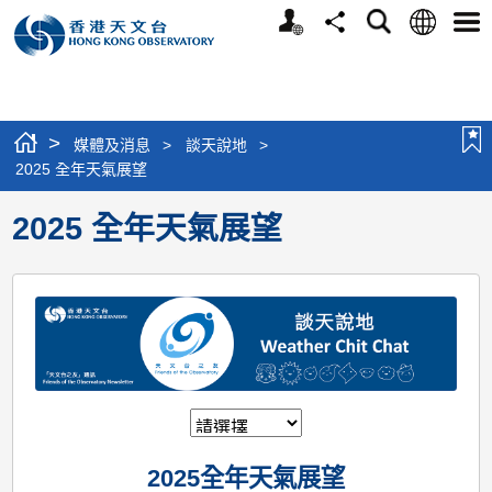
個
語
搜
分
選
人
言
尋
享
單
版
網
站
>
媒體及消息
>
談天說地
>
2025 全年天氣展望
2025 全年天氣展望
2025全年天氣展望