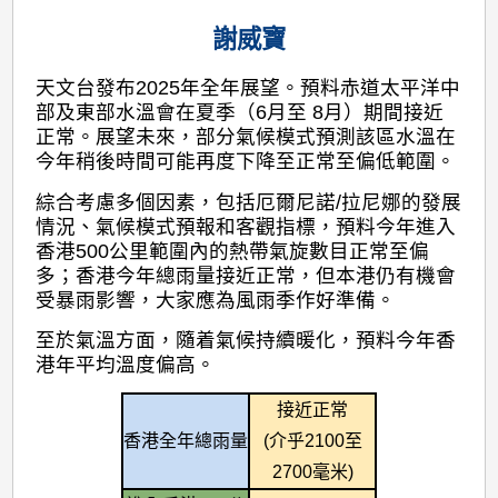
謝威寶
天文台發布2025年全年展望。預料赤道太平洋中
部及東部水溫會在夏季（6月至 8月）期間接近
正常。展望未來，部分氣候模式預測該區水溫在
今年稍後時間可能再度下降至正常至偏低範圍。
綜合考慮多個因素，包括厄爾尼諾/拉尼娜的發展
情況、氣候模式預報和客觀指標，預料今年進入
香港500公里範圍內的熱帶氣旋數目正常至偏
多；香港今年總雨量接近正常，但本港仍有機會
受暴雨影響，大家應為風雨季作好準備。
至於氣溫方面，隨着氣候持續暖化，預料今年香
港年平均溫度偏高。
接近正常
香港全年總雨量
(介乎2100至
2700毫米)