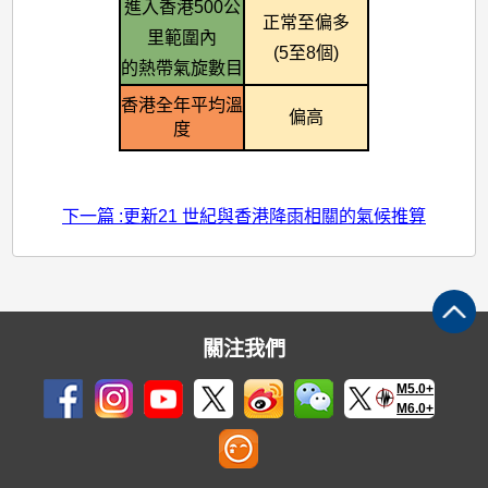
進入香港500公
正常至偏多
里範圍內
(5至8個)
的熱帶氣旋數目
香港全年平均溫
偏高
度
下一篇 :更新21 世紀與香港降雨相關的氣候推算
關注我們
M5.0+
M6.0+