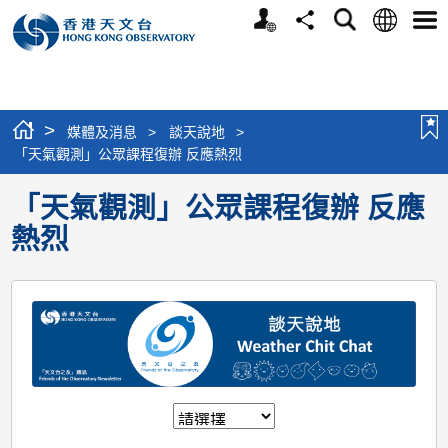
個
語
搜
分
選
人
言
尋
享
單
版
網
站
>
媒體及消息
>
談天說地
>
「天氣觀測」公眾課程復辦 反應熱烈
「天氣觀測」公眾課程復辦 反應
熱烈