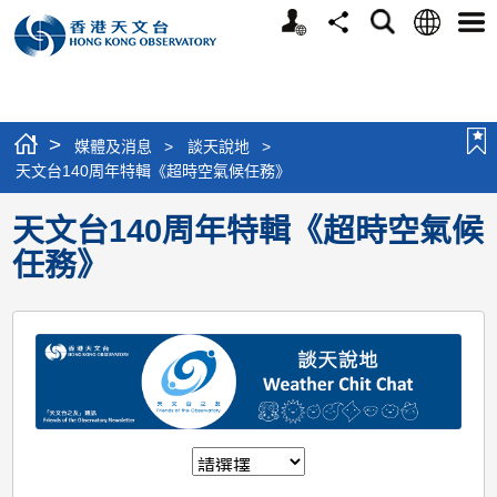
個
語
搜
分
選
人
言
尋
享
單
版
網
站
>
媒體及消息
>
談天說地
>
天文台140周年特輯《超時空氣候任務》
天文台140周年特輯《超時空氣候
任務》