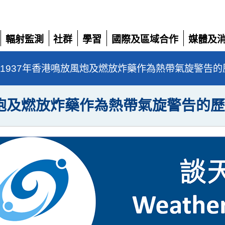
輻射監測
社群
學習
國際及區域合作
媒體及
展
展
展
展
展
開
開
開
開
開
4至1937年香港鳴放風炮及燃放炸藥作為熱帶氣旋警告
放風炮及燃放炸藥作為熱帶氣旋警告的