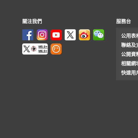
關注我們
服務台
公用表
聯絡及
M5.0+
M6.0+
公開資
相關網
快速用