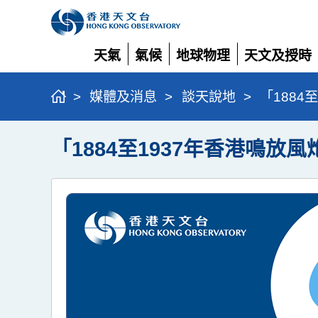
天氣
氣候
地球物理
天文及授時
展
展
展
展
開
開
開
開
>
媒體及消息
>
談天說地
>
「188
「1884至1937年香港鳴