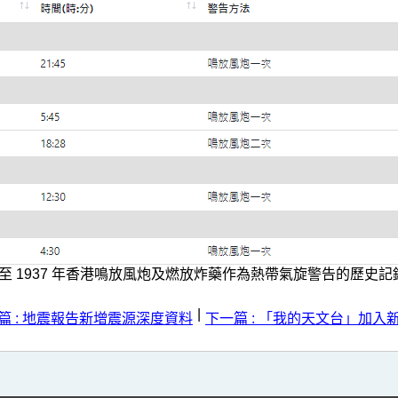
4 至 1937 年香港鳴放風炮及燃放炸藥作為熱帶氣旋警告的歷史
|
篇 : 地震報告新增震源深度資料
下一篇 : 「我的天文台」加入