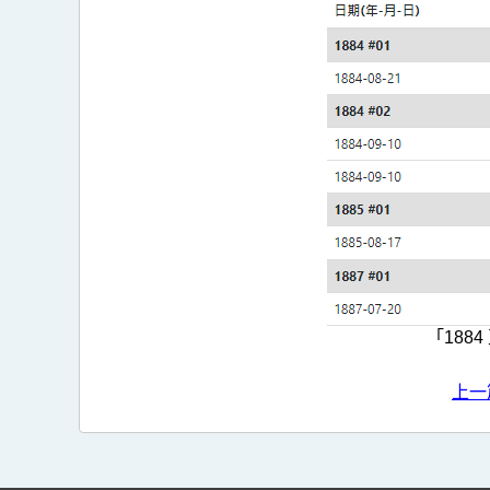
「188
上一