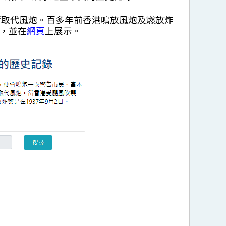
巨響取代風炮。百多年前香港鳴放風炮及燃放炸
理，並在
網頁
上展示。