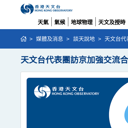
天氣
氣候
地球物理
天文及授時
展
展
展
展
開
開
開
開
>
媒體及消息
>
談天說地
>
天文台代
天文台代表團訪京加強交流