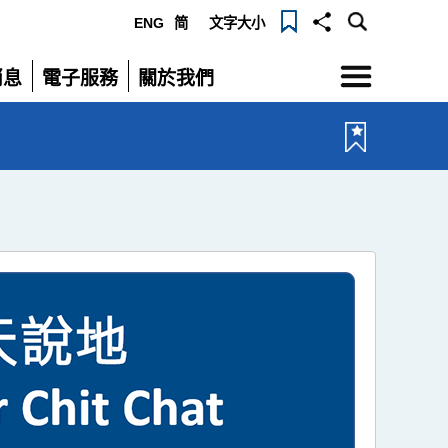
ENG
简
文字大小
選
消息
電子服務
關於我們
單
展
展
開
開