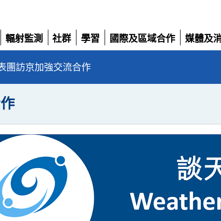
輻射監測
社群
學習
國際及區域合作
媒體及
展
展
展
展
展
開
開
開
開
開
表團訪京加強交流合作
合作