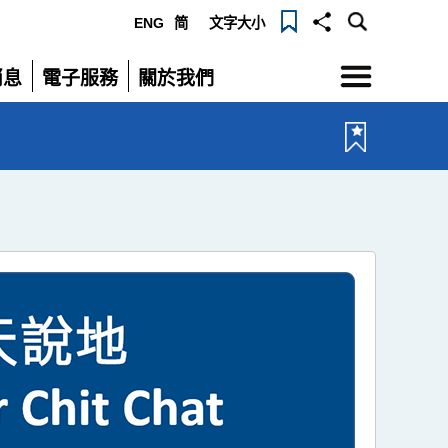
ENG
简
文字大小
選
消息
電子服務
關於我們
單
展
展
開
開