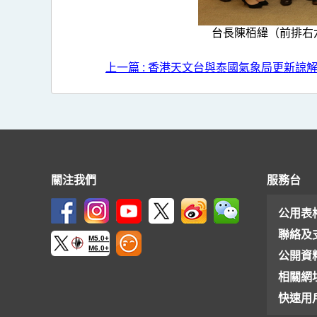
台長陳栢緯（前排右
上一篇 : 香港天文台與泰國氣象局更新諒
關注我們
服務台
公用表
聯絡及
M5.0+
M6.0+
公開資
相關網
快速用