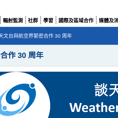
輻射監測
社群
學習
國際及區域合作
媒體及
展
展
展
展
展
開
開
開
開
開
天文台與航空界緊密合作 30 周年
作 30 周年