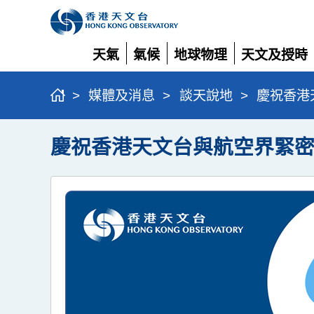
天氣
氣候
地球物理
天文及授時
展
展
展
展
開
開
開
開
>
媒體及消息
>
談天說地
>
慶祝香港
慶祝香港天文台與航空界緊密合